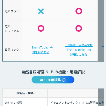
無料プラン
無料
トライアル
「AI搭載・自動英文校
「A
「EmmaTools」の
製品リンク
正ツールTrinka」の
詳細はこちら
詳細はこちら
自然言語処理-NLP-の機能・用語解説
AI・DX用語集
機能名・用語
あいまい検索
ドキュメントから、入力された質問文と似