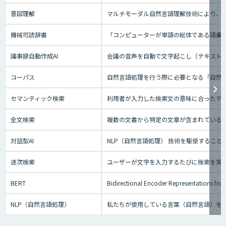
意図理解
マルチモーダル自然言語理解技術により、会
機械可読辞書
「コンピューターが単語の総体である語彙
議事録自動作成AI
会議の音声を自動で文字起こし（テキスト
コーパス
自然言語処理を行う際に必要となる「自然
セマンティック検索
利用者が入力した検索文の意味に合ったデー
全文検索
複数の文書から特定の文章が含まれている
対話型AI
NLP（自然言語処理） 技術を駆使するこ
逐次検索
ユーザーが文字を入力するたびに検索を実
BERT
Bidirectional Encoder Repre
NLP（自然言語処理）
私たちが使用している言葉（自然言語）を