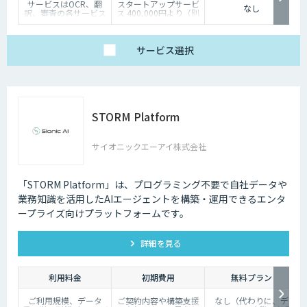
サービスはOCR、翻
スタートアップサービ
なし
訳、審査の各サービス
ス 400,000円より（別
の基本使用料＋ポイン
途個別見積）
ト使用料（従量）での
構成
（基本利用料）
サービス
選択
・1サービスあたり
100,000円/月
（ポイント使用料）
・1ポイント1円相当、
10,000ポイント単位で
事前デポジット
STORM Platform
・各サービス毎の利用
ポイントは以下の通り
OCR 5ポイン
ト/1ページあたり
サイオニックエーアイ株式会社
翻訳 1ポイン
ト/1,000文字
審査 5ポイン
ト/1審査
「STORM Platform」は、プログラミング不要で自社データや
業務知識を活用したAIエージェントを構築・運用できるエンタ
ープライズ向けプラットフォームです。
詳細を見る
利用料金
初期費用
無料プラン
ご利用規模、データ
ご契約内容や構築支援
なし（代わりに、デ