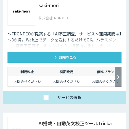
saki-mori
株式会社FRONTEO
〜FRONTEOが提案する「AI不正調査」サービス〜運用期間は1
～3か月。Web上でデータを送付するだけでOK。ハラスメン
ト、経費不正請求、キックバック、情報持ち出し、カルテル・
癒着など企業不正の予兆、不穏な動きの早期発見と早期対応に
詳細を見る
役立ちます。
利用料金
初期費用
無料プラン
お問合せください
お問合せください
お問合せください
サービス
選択
AI搭載・自動英文校正ツールTrinka