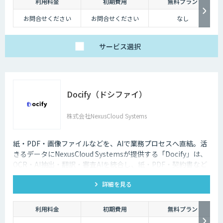
利用料金
初期費用
無料プラン
この課題を解決するためにAI・人工知能が活用されています。大量のデー
お問合せください
お問合せください
なし
タを高速にコンピューターに学習できる「機械学習」の技術が進歩したこ
とで、より人間に近いような精度に向上しました。
サービス
選択
Docify（ドシファイ）
株式会社NexusCloud Systems
紙・PDF・画像ファイルなどを、AIで業務プロセスへ直結。活
きるデータにNexusCloud Systemsが提供する「Docify」は、
OCR・AI抽出・翻訳・審査AIを統合し、紙・PDF・契約書など
の非構造化ドキュメントを構造化・ナレッジ化し、AIエージェ
詳細を見る
ントによる業務自動化まで実現するAIプラットフォームです。
利用料金
初期費用
無料プラン