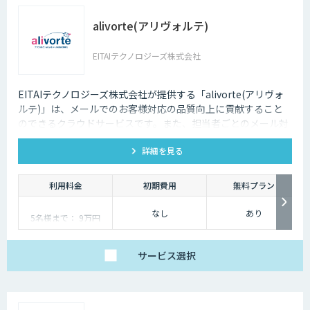
alivorte(アリヴォルテ)
EITAIテクノロジーズ株式会社
EITAIテクノロジーズ株式会社が提供する「alivorte(アリヴォ
ルテ)」は、メールでのお客様対応の品質向上に貢献すること
のできるクラウドサービスです。また、担当者ごとのメール対
応状況(受信・返信・未返信の件数など)も可視化します。
詳細を見る
利用料金
初期費用
無料プラン
なし
あり
5名様まで： 9万円
6名様以降〜： 9万円 +
9,600円×利用人数−5
サービス
選択