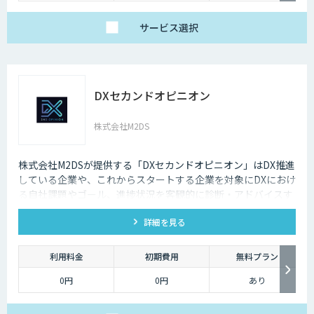
以下の3プランをご用
ます。
意しています。
サービス
選択
【ベーシック】
汎用的な高精度ドキュ
メント構造化および検
索クエリ生成APIをご
利用いただけるプラ
ン。
DX-laeiの基本的な機能
DXセカンドオピニオン
を、高精度でありなが
らコストを抑えてご利
用いただけます。
株式会社M2DS
【アドバンス】
ベーシックの機能に加
え、基本的なカスタマ
イズ（辞書構築・AI学
株式会社M2DSが提供する「DXセカンドオピニオン」はDX推進
習）に対応したプラ
している企業や、これからスタートする企業を対象にDXにおけ
ン。
個社最適化すること
る自社課題やゴール、進捗状況を客観的に診断・アドバイスす
で、複雑な図表や画像
るサービスです
が含まれたドキュメン
トの構造化処理が可能
詳細を見る
です。
【プレミアム】
アドバンスの内容に加
利用料金
初期費用
無料プラン
え、より高度なカスタ
マイズ（高精度AI学
0円
0円
あり
習・フォロー支援）に
対応するプラン。
販売サービス連携やオ
ンプレミス環境への対