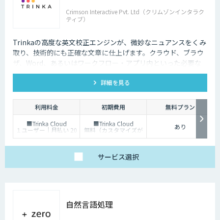
Crimson Interactive Pvt. Ltd（クリムゾンインタラク
ティブ）
Trinkaの高度な英文校正エンジンが、微妙なニュアンスをくみ
取り、技術的にも正確な文章に仕上げます。クラウド、ブラウ
ザ、Word、あるいはワークフロー・アプリ内といった必要な
場所でリアルタイムでの強力な英文法チェックを可能にしま
詳細を見る
す。
利用料金
初期費用
無料プラン
■Trinka Cloud
■Trinka Cloud
あり
１ユーザー｜月払い 20
無料（カスタマイズが
ドル／年払い 80ドル
必要な場合は別途ご相
■Trinka API
談）
お問合せください
■Trinka API
※日本法人とのご契
お問合せください
サービス
選択
約、日本円でお支払い
いただくことが可能で
す。
自然言語処理