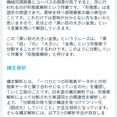
機械可読辞書とコーパスの用意が完了すると、次に行
われるのが形態素解析という作業です。「形態素」は言
語学の用語であり、意味を持つ表現要素の最小単位の
ことです。これだけでは意味が分からない方も多いかと
思いますので、先ほどの「黒い目の大きい金魚」とい
う言葉を用いて解説していきます。
この「黒い目の大きい金魚」というフレーズは、「黒
い」「目」「の」「大きい」「金魚」という形態素で
分割することができるわけです。このように分割してい
く作業を「形態素解析」と呼びます。
構文解析
構文解析とは、「一つひとつの形態素データがどの形
態素データと隣り合わせになっているのか」を確認し
ていく工程のことです。日本語の構文解析では、形態素
解析によって分割された単語同士の関連性を解析した
上で、「分節感の係り受け構造を見つけてツリー化
（図式化）していくこと」が主な目的となっています。
そんな構文解析には、以下2つの解析手法が存在しま