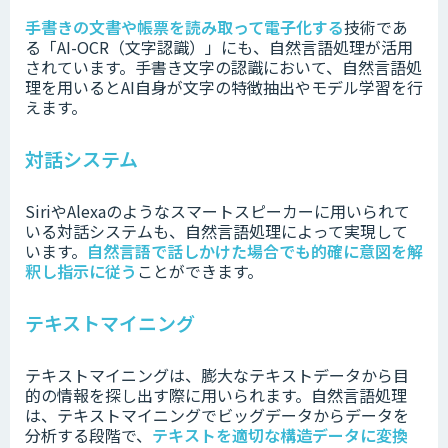
手書きの文書や帳票を読み取って電子化する
技術であ
る「AI-OCR（文字認識）」にも、自然言語処理が活用
されています。
手書き文字の認識において、自然言語処
理を用いるとAI自身が文字の特徴抽出やモデル学習を行
えます。
対話システム
SiriやAlexaのようなスマートスピーカーに用いられて
いる対話システムも、自然言語処理によって実現して
います。
自然言語で話しかけた場合でも的確に意図を解
釈し指示に従う
ことができます。
テキストマイニング
テキストマイニングは、膨大なテキストデータから目
的の情報を探し出す際に用いられます。自然言語処理
は、テキストマイニングでビッグデータからデータを
分析する段階で、
テキストを適切な構造データに変換