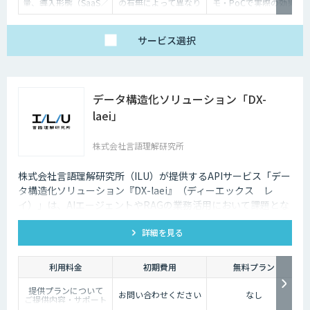
量、導入形態（SaaS／
の有無によって異なり
モ・PoCで実際の効果
オンプレミス等）に応
ます。詳しくはご相談
を体験いただけます）
じて個別にお見積りい
ください。
たします
サービス
選択
データ構造化ソリューション「DX-
laei」
株式会社言語理解研究所
株式会社言語理解研究所（ILU）が提供するAPIサービス「デー
タ構造化ソリューション『DX-laei』（ディーエックス レ
イ）」は、AIエージェントやRAGの業務活用において課題とな
る「回答精度の低さ」や「利用者にプロンプト知識が求められ
詳細を見る
る」といった運用上の問題に対し、日本語に特化した自然言語
処理技術でアプローチします。 「DX-laei」は、ドキュメント
の構造化処理に加え、ユーザーの質問意図を意味的に再構成
利用料金
初期費用
無料プラン
し、最適な検索クエリへ変換する機能を備えています。これに
提供プランについて
より、生成AIの精度を左右する“入力精度”と“検索対象の整
お問い合わせください
なし
ご提供内容・サポート
備”の両面から、RAGやAIエージェントの回答品質を向上させ
範囲の違いに応じて、