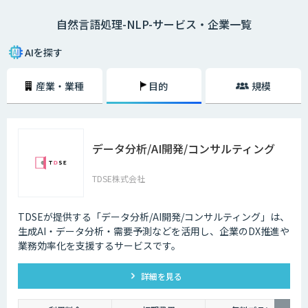
たとえば、「黒い目の大きな猫」という言葉があったとします。この場
自然言語処理-NLP-サービス・企業一覧
合、「目が黒くて、大きな猫」「目の大きな、黒い猫」という2通りの解
釈ができるわけです。自然言語には、こういった「曖昧性」があることが
特徴といえます。
AIを探す
一方、「5＋7＝12」といった計算式などには曖昧性が存在しません。プ
産業・業種
目的
規模
ログラミング言語は、コンピューターの制御を確実に行うためのプログラ
ムを記述する言語であるため、自然言語のような曖昧性は一切存在してい
ないのです。そして、こういった曖昧性のある自然言語を、機械学習や深
層学習を行うAIによって処理していくことを自然言語処理と呼びます。
データ分析/AI開発/コンサルティング
自然言語処理の工程は、４つの解析技術からなります。
形態素解析
TDSE株式会社
構文解析
意味解析
文脈解析
TDSEが提供する「データ分析/AI開発/コンサルティング」は、
生成AI・データ分析・需要予測などを活用し、企業のDX推進や
形態素解析、構文解析はコンピューターの得意分野ですが、意味解析や文
業務効率化を支援するサービスです。
脈解析は曖昧な表現や文化による違いなどルール化が難しく、自動翻訳を
使ったことがある人はその文章の不自然さに気がつくと思います。有名な
GoogleやYahooの検索エンジンによる検索、自動翻訳サイトや、Appleの
詳細を見る
SiriやGoogleEchoの音声認識などに自然言語処理の技術は使われていま
す。