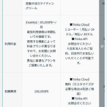
搭載のSEOライティン
AP
グツール
Essential：85,000円～/
■Trinka Cloud
月
１ユーザー｜月払い 20
最低利用価格は年間払
ドル／年払い 80ドル
いでの価格です。
■Trinka API
要
使用する機能によって
利用料金
お問合せください
す
料金プランが異なりま
※日本法人とのご契
すので、お気軽にお問
約、日本円でお支払い
い合せください。
いただくことが可能で
貴社に最適なプランを
す。
ご提案いたします。
■Trinka Cloud
無料（カスタマイズが
要
必要な場合は別途ご相
初期費用
100,000円
す
談）
■Trinka API
お問合せください