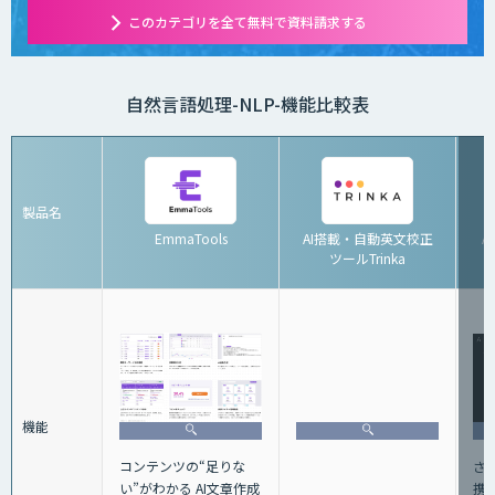
このカテゴリを全て無料で資料請求する
自然言語処理-NLP-機能比較表
製品名
EmmaTools
AI搭載・自動英文校正
A
ツールTrinka
機能
コンテンツの“足りな
さ
い”がわかる AI文章作成
携