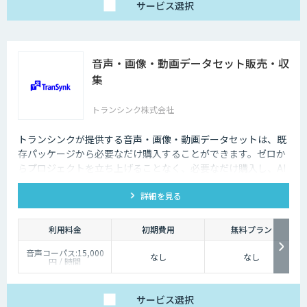
応など、個別要件に柔
サービス
選択
軟にお応えします。
ベーシックプランは、
月額25万円（税別）～
にてご提供しておりま
す。
音声・画像・動画データセット販売・収
詳しくはお問い合わせ
ください。
集
トランシンク株式会社
トランシンクが提供する音声・画像・動画データセットは、既
存パッケージから必要なだけ購入することができます。ゼロか
らプロジェクトを立ち上げることなく、必要なだけ購入し、AI
モデルの開発ができます。
詳細を見る
利用料金
初期費用
無料プラン
音声コーパス:15,000
なし
なし
円 / 時間
人物写真画像収集:300
円 / 画像
サービス
選択