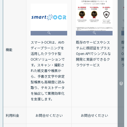
スマートOCRは、AIの
既存のサービスやシス
既
ディープラーニングを
テムに顔認証をプラス
テ
機能
活用したクラウド型
Open APIでシンプルな
Op
OCRソリューションで
開発と実装ができるク
開
す。スキャン・撮影さ
ラウドサービス
ラ
れた紙文書や帳票か
ら、手書き文字や非定
型帳票も高精度に読み
取り、テキストデータ
を抽出して業務効率化
を支援します。
利用料金
お問合せください
お問合せください