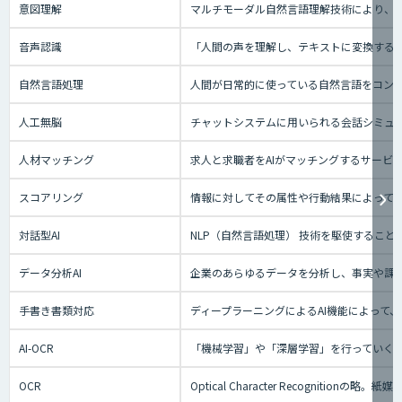
意図理解
マルチモーダル自然言語理解技術により、会
音声認識
「人間の声を理解し、テキストに変換する技
自然言語処理
人間が日常的に使っている自然言語をコン
人工無脳
チャットシステムに用いられる会話シミュ
人材マッチング
求人と求職者をAIがマッチングするサー
スコアリング
情報に対してその属性や行動結果によって
対話型AI
NLP（自然言語処理） 技術を駆使するこ
データ分析AI
企業のあらゆるデータを分析し、事実や課
手書き書類対応
ディープラーニングによるAI機能によって
AI-OCR
「機械学習」や「深層学習」を行っていく
OCR
Optical Character Recog