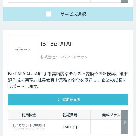
Enterprise：月額20万
中）
円
Trial：各プランの半
サービス
選択
額 ３０日間限定
IBT BizTAPAI
株式会社インバウンドテック
BizTAPAIは、AIによる高精度なテキスト変換やPDF検索、議事
録作成を実現。社員教育や業務効率化を促進し、企業の成長を
サポートします。
詳細を見る
利用料金
初期費用
無料プラン
1アカウント3000円
15000円
-
（5アカウントより）