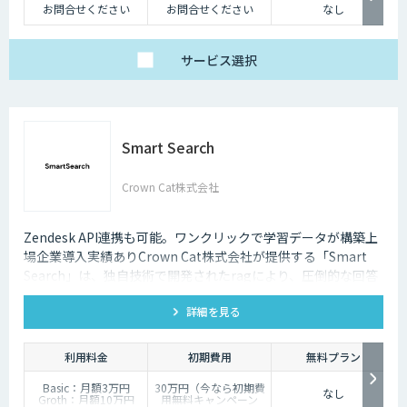
お問合せください
お問合せください
なし
サービス
選択
Smart Search
Crown Cat株式会社
Zendesk API連携も可能。ワンクリックで学習データが構築上
場企業導入実績ありCrown Cat株式会社が提供する「Smart
Search」は、独自技術で開発されたragにより、圧倒的な回答
精度を誇るAIチャットボットです。また回答精度が悪い時は管
詳細を見る
理画面から簡単にご自身でチューニングができる、簡単でかつ
高精度な特徴があります。
利用料金
初期費用
無料プラン
Basic：月額3万円
30万円（今なら初期費
なし
Groth：月額10万円
用無料キャンペーン