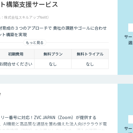
ント構築支援サービス
名：株式会社スキルアップNeXt）
材育成の３つのアプローチで 貴社の課題やゴールに合わせ
ント構築を実現
サー
選
もっと見る
初期費用
無料プラン
無料トライアル
お問合せください
なし
なし
e
フリー番号に対応！ZVC JAPAN（Zoom）が提供する
e」は、AI機能と高品質な通話を兼ね備えた法人向けクラウド電
サー
来の交換機（PBX）を必要としないため、導入や運用にか