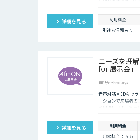
研修との連携で、開
利用料金
詳細を見る
別途お見積もり
ニーズを理解
for 展示会」
有限会社kivotoys
音声対話×3Dキャラ
ーションで来場者の
を目指します。多言
取得・分析で展示会
利用料金
詳細を見る
月額料金：５万