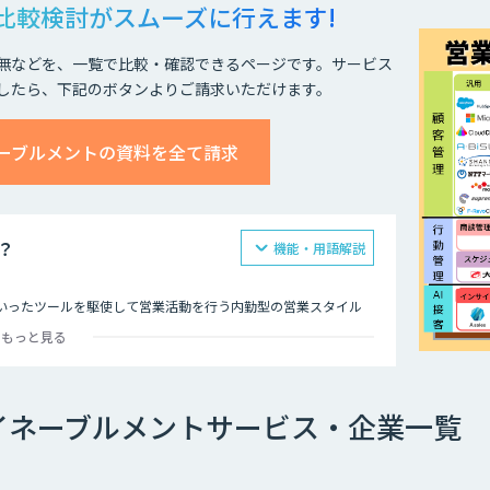
比較検討が
スムーズに行えます!
無などを、一覧で比較・確認できるページです。サービス
したら、下記のボタンよりご請求いただけます。
ーブルメントの資料を全て請求
？
機能・用語解説
といったツールを駆使して営業活動を行う内勤型の営業スタイル
もっと見る
点における顧客との接触履歴を一元管理し、社内でいかに横展開
。
CRMなど、あらゆる社内のステークフォルダー間での連携を強
イネーブルメントサービス・企業一覧
、AIを活用することで精度を高め、過去の受注データや類似企
します。