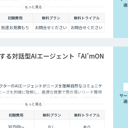
発後の内製化・自走までサポートします。
選
もっと見る
初期費用
無料プラン
無料トライアル
別途お見積もり
お問合せください
お問合せください
する対話型AIエージェント「AI’mON
クターのAIエージェントがニーズを理解自然なコミュニケ
ニーズを的確に理解し、最適な提案で質の高いリード獲得
サー
語対応のスタッフとして、人件費削減も実現。対話記録の
選
もっと見る
後の追客も確実な成果へ。
初期費用
無料プラン
無料トライアル
30万円〜
なし
あり