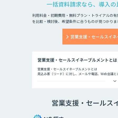
一括資料請求なら、導入の
利用料金・初期費用・無料プラン・トライアルの有
を比較・検討後、希望条件に合うものが見つかりま
営業支援・セールスイネ
営業支援・セールスイネーブルメントとは
営業支援・セールスイネーブルメントとは
見込み客（リード）に対し、メールや電話、Web会議
のことです。
ファーストコンタクトから成約にいたるまで、多様な接
できるかにかかっているといっても過言ではありません
そのためには、営業部門だけでなくマーケティング部門や
営業支援・セールス
めなくてはなりません。
営業支援ツールはこうした部署間の連携をシームレスにし
業のデータなどをもとに将来的な販売予測までも可能に