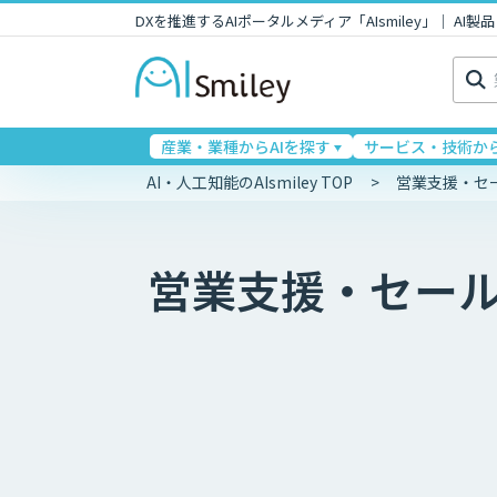
DXを推進するAIポータルメディア「AIsmiley」｜ A
検
索:
産業・業種からAIを探す
サービス・技術から
AI・人工知能のAIsmiley TOP
営業支援・セ
営業支援・セー