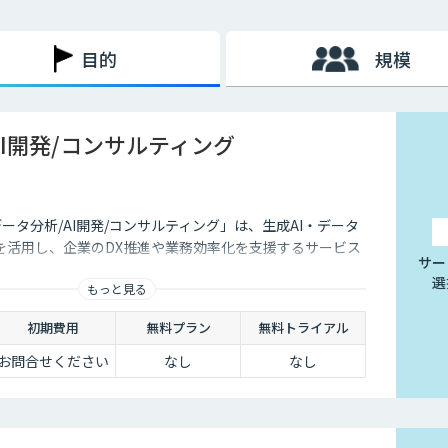
⽤した売れる営業の仕組み化」を行うことです。
目的
規模
、測定・分析によって営業活動の最適化と効率化を目指します。
ルスイネーブルメントの取り組みです。
AI開発/コンサルティング
データ分析/AI開発/コンサルティング」は、生成AI・データ
を活用し、企業のDX推進や業務効率化を支援するサービス
サー
選
もっと見る
初期費用
無料プラン
無料トライアル
お問合せください
なし
なし