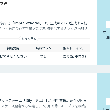
tae
供する「imprai ezKotae」は、生成AIでFAQ生成や自動
スト・音声の両方で顧客対応を効率化するナレッジ活用サ
サー
選
もっと見る
初期費用
無料プラン
無料トライアル
お問合せください
なし
あり(条件付き)
ラットフォーム「Dify」を活用した開発支援。要件が固ま
ースケース選定から伴走し、2ヶ月で動くAIアプリを構築。
サー