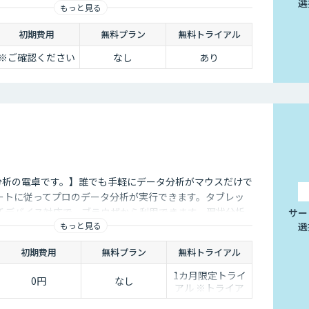
選
もっと見る
削減できます。
初期費用
無料プラン
無料トライアル
※ご確認ください
なし
あり
タ分析の電卓です。】誰でも手軽にデータ分析がマウスだけで
ートに従ってプロのデータ分析が実行できます。タブレッ
チデバイス対応で、ブラウザから利用できます。現状分析
サー
もっと見る
選
なデータ分析があなたの社内で実現できます。
初期費用
無料プラン
無料トライアル
1カ月限定トライ
0円
なし
アル ※トライア
ル終了後は自動課