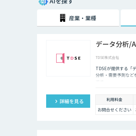
AIを探す
セールスイネーブルメントとは
営業組織の強化・改善を目的として「テクノロジーを活
産業・業種
各施策による売上への貢献度や目標達成状況を数値化し
部門横断的な仕組みを設計・構築するというのが、セー
データ分析/
TDSE株式会社
TDSEが提供する「
分析・需要予測など
です。
利用料金
詳細を見る
お問合せください