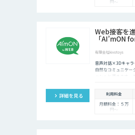
円〜
Web接客を
「AI’mON f
有限会社kivotoys
音声対話×3Dキャラ
自然なコミュニケー
ョンへと導きます。
報担当です。
利用料金
詳細を見る
月額料金：５万
円〜