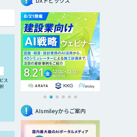
DXトピックス
ビス
択
AIsmileyからご案内