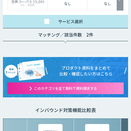
音声コーパス:15,000
なし
なし
円 / 時間
人物写真画像収集:300
円 / 画像
サービス
選択
マッチング／該当件数 2件
プロダクト資料をまとめて
比較・確認したい方はこちら
このカテゴリを全て無料で資料請求する
インバウンド対策機能比較表