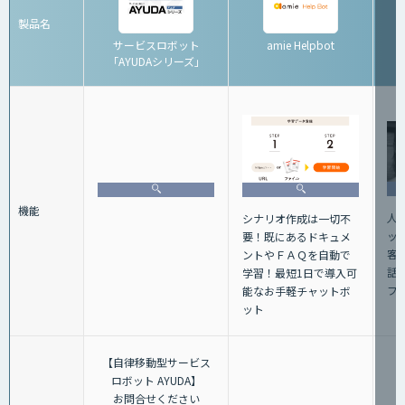
製品名
サービスロボット
amie Helpbot
「AYUDAシリーズ」
機能
人
シナリオ作成は一切不
ッ
要！既にあるドキュメ
客
ントやＦＡＱを自動で
話+
学習！最短1日で導入可
フ
能なお手軽チャットボ
ット
【自律移動型サービス
ロボット AYUDA】
お問合せください