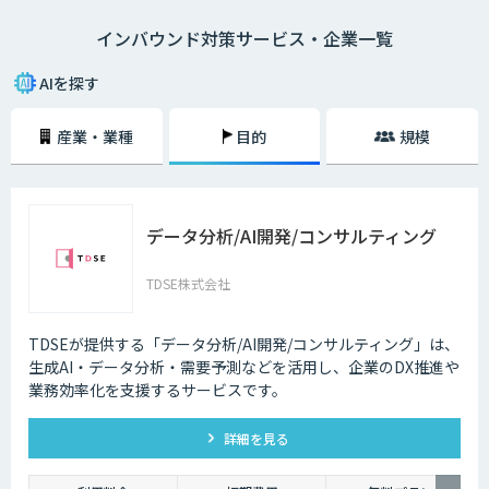
語対応のAIの導入が進んでいます。言語や営業時間を問わずにサービスを
インバウンド対策サービス・企業一覧
提供できるAIは、観光業界を支える味方となることでしょう。
AIを探す
産業・業種
目的
規模
データ分析/AI開発/コンサルティング
TDSE株式会社
TDSEが提供する「データ分析/AI開発/コンサルティング」は、
生成AI・データ分析・需要予測などを活用し、企業のDX推進や
業務効率化を支援するサービスです。
詳細を見る