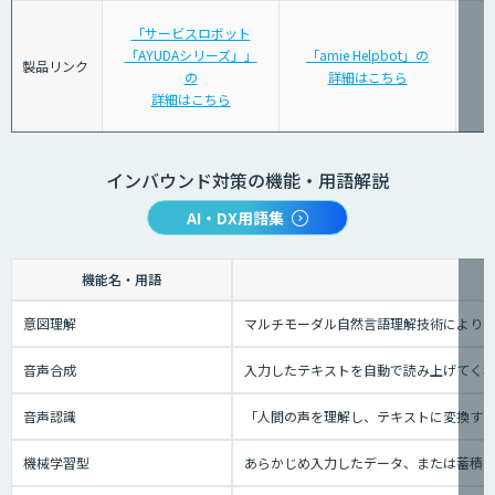
「サービスロボット
「AYUDAシリーズ」」
「amie Helpbot」の
製品リンク
の
詳細はこちら
詳細はこちら
インバウンド対策の機能・用語解説
AI・DX用語集
機能名・用語
意図理解
マルチモーダル自然言語理解技術により、
音声合成
入力したテキストを自動で読み上げてく
音声認識
「人間の声を理解し、テキストに変換する技
機械学習型
あらかじめ入力したデータ、または蓄積さ