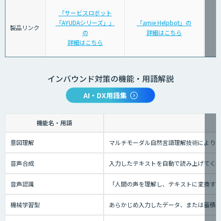
「サービスロボット
「AYUDAシリーズ」」
「amie Helpbot」の
製品リンク
の
詳細はこちら
詳細はこちら
インバウンド対策の機能・用語解説
AI・DX用語集
機能名・用語
意図理解
マルチモーダル自然言語理解技術により、
音声合成
入力したテキストを自動で読み上げてく
音声認識
「人間の声を理解し、テキストに変換する技
機械学習型
あらかじめ入力したデータ、または蓄積さ