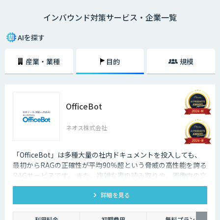
語対応のAIの導入が進んでいます。言語や営業時間を問わずにサービスを
インバウンド対策サービス・企業一覧
提供できるAIは、観光業界を支える味方となることでしょう。
AIを探す
産業・業種
目的
規模
OfficeBot
ネオス株式会社
「OfficeBot」は多種大量の社内ドキュメントを投入しても、
最初からRAGの正確性が平均90％超という脅威の高性能を誇る
RAGサービスです。 また、複雑な表の読み取りや、画像内の文
字・スキャンした紙資料をOCRでテキスト化、さらにグラフ・
詳細を見る
イラスト・写真・説明図などのオブジェクトも高精度な画像認
識で言語化するため、多様な資料がそのままRAGに利用するこ
とが可能になり、問い合わせ対応や業務ノウハウの共有が一層
利用料金
初期費用
無料プラン