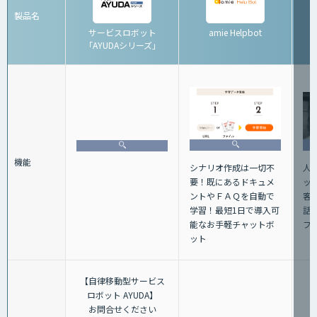
製品名
サービスロボット
amie Helpbot
「AYUDAシリーズ」
機能
人
シナリオ作成は一切不
ッ
要！既にあるドキュメ
客
ントやＦＡＱを自動で
話+
学習！最短1日で導入可
フ
能なお手軽チャットボ
ット
【自律移動型サービス
ロボット AYUDA】
お問合せください