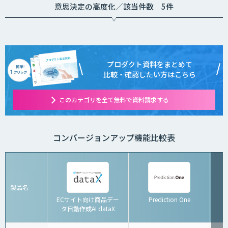
意思決定の高度化／該当件数 5件
プロダクト資料をまとめて
比較・確認したい方はこちら
このカテゴリを全て無料で資料請求する
コンバージョンアップ機能比較表
製品名
ECサイト向け商品デー
Prediction One
K
タ自動作成AI dataX