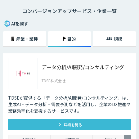
「新しいコミュニケーションの手法としてSNSをはじめたが放置してい
コンバージョンアップサービス・企業一覧
る」
「サイト運営の作業が多く、過去の顧客データの分析まで手が回らない」
「既にクーポンの自動表示を行っているが逆効果だという声もある」
AIを探す
このようなお悩みの声が数多く寄せられています。
産業・業種
目的
規模
お客様の行動履歴から1人ひとりのニーズを分析し、興味のある商品を最
適なタイミングでレコメンドするAI・人工知能搭載の各種サービスが注目
されています。
データ分析/AI開発/コンサルティング
TDSE株式会社
TDSEが提供する「データ分析/AI開発/コンサルティング」は、
生成AI・データ分析・需要予測などを活用し、企業のDX推進や
業務効率化を支援するサービスです。
詳細を見る