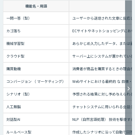
機能名・用語
一問一答（型）
ユーザーから送信された文章に反応し
カゴ落ち
ECサイトやネットショッピングにお
機械学習型
あらかじめ入力したデータ、または蓄
クラウド型
サーバー上にシステムが置かれているタ
購買動機
消費者が商品を購買するときの理由を
コンバージョン （ マーケティング）
Webサイトにおける最終的 な 目標
シナリオ（型）
予想される結果に対し予め与えられる
人工無脳
チャットシステムに用いられる会話シ
対話型AI
NLP（自然言語処理） 技術を駆使
ルールベース型
作成したシナリオに沿って自動で回答