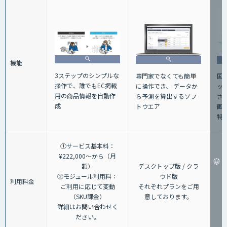
機能
3ステップのシンプルな
専門家でなくても簡単
国
操作で、誰でもEC掲載
に操作でき、 データか
ッ
用の商品情報を自動作
ら予測を算出するソフ
さ
成
トウエア
画
特
①サービス基本料：
¥222,000～から（月
額）
デスクトップ版 / クラ
②モジュール利用料：
ウド版
利用料金
ご利用に応じて変動
それぞれプランをご用
（SKU課金）
意しております。
詳細はお問い合わせく
ださい。