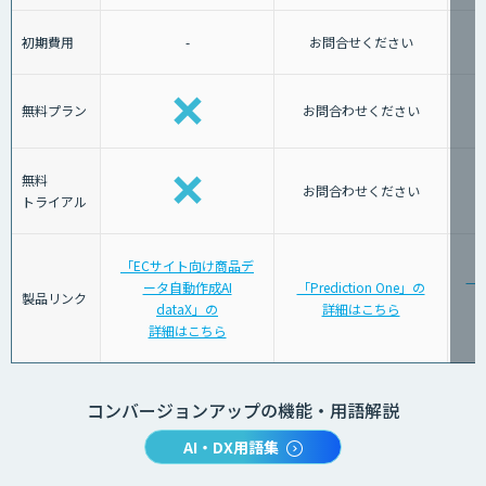
初期費用
-
お問合せください
無料プラン
お問合わせください
無料
お問合わせください
トライアル
「ECサイト向け商品デ
「K
ータ自動作成AI
「Prediction One」の
製品リンク
dataX」の
詳細はこちら
詳細はこちら
コンバージョンアップの機能・用語解説
AI・DX用語集