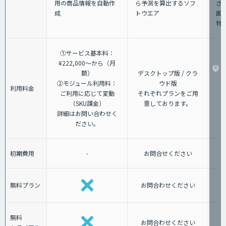
用の商品情報を自動作
ら予測を算出するソフ
さ
成
トウエア
画
特
①サービス基本料：
¥222,000～から（月
額）
デスクトップ版 / クラ
②モジュール利用料：
ウド版
利用料金
ご利用に応じて変動
それぞれプランをご用
（SKU課金）
意しております。
詳細はお問い合わせく
ださい。
初期費用
-
お問合せください
無料プラン
お問合わせください
無料
お問合わせください