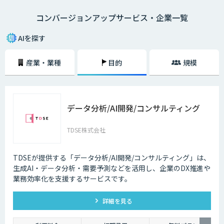
「新しいコミュニケーションの手法としてSNSをはじめたが放置してい
コンバージョンアップサービス・企業一覧
る」
「サイト運営の作業が多く、過去の顧客データの分析まで手が回らない」
「既にクーポンの自動表示を行っているが逆効果だという声もある」
AIを探す
このようなお悩みの声が数多く寄せられています。
産業・業種
目的
規模
お客様の行動履歴から1人ひとりのニーズを分析し、興味のある商品を最
適なタイミングでレコメンドするAI・人工知能搭載の各種サービスが注目
されています。
データ分析/AI開発/コンサルティング
TDSE株式会社
TDSEが提供する「データ分析/AI開発/コンサルティング」は、
生成AI・データ分析・需要予測などを活用し、企業のDX推進や
業務効率化を支援するサービスです。
詳細を見る