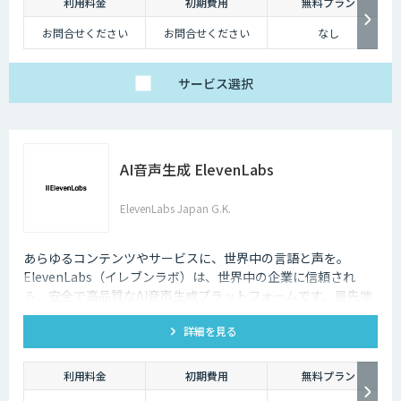
利用料金
初期費用
無料プラン
お問合せください
お問合せください
なし
サービス
選択
AI音声生成 ElevenLabs
ElevenLabs Japan G.K.
あらゆるコンテンツやサービスに、世界中の言語と声を。
ElevenLabs（イレブンラボ）は、世界中の企業に信頼され
る、安全で高品質なAI音声生成プラットフォームです。最先端
の技術で自然な音声を生成し、多言語対応やボイスクローニン
詳細を見る
グ機能も、悪用を防ぐ倫理的ガードレールの中で提供します。
利用料金
初期費用
無料プラン