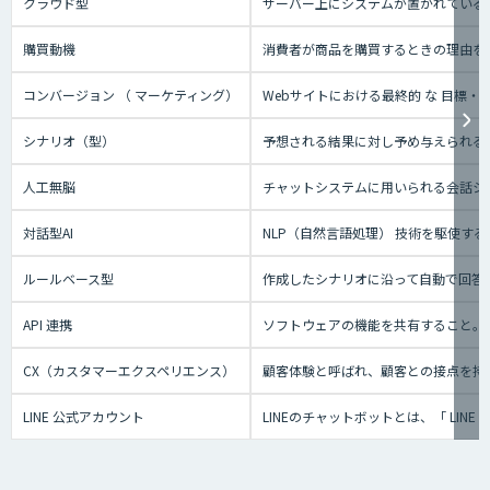
クラウド型
サーバー上にシステムが置かれているタ
購買動機
消費者が商品を購買するときの理由を
コンバージョン （ マーケティング）
Webサイトにおける最終的 な 目標
シナリオ（型）
予想される結果に対し予め与えられる
人工無脳
チャットシステムに用いられる会話シ
対話型AI
NLP（自然言語処理） 技術を駆使
ルールベース型
作成したシナリオに沿って自動で回答
API 連携
ソフトウェアの機能を共有すること。
CX（カスタマーエクスペリエンス）
顧客体験と呼ばれ、顧客との接点を持
LINE 公式アカウント
LINEのチャットボットとは、「 L