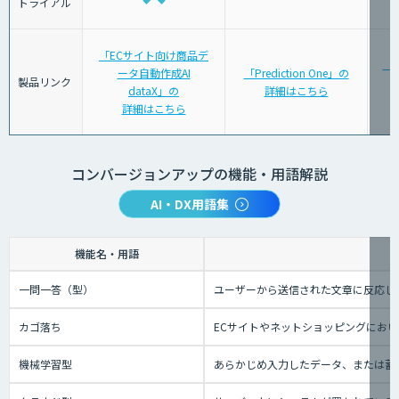
トライアル
「ECサイト向け商品デ
「K
ータ自動作成AI
「Prediction One」の
製品リンク
dataX」の
詳細はこちら
詳細はこちら
コンバージョンアップの機能・用語解説
AI・DX用語集
機能名・用語
一問一答（型）
ユーザーから送信された文章に反応し
カゴ落ち
ECサイトやネットショッピングにお
機械学習型
あらかじめ入力したデータ、または蓄