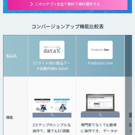
このカテゴリを全て無料で資料請求する
コンバージョンアップ機能比較表
製品名
ECサイト向け商品デー
Prediction One
K
タ自動作成AI dataX
機能
3ステップのシンプルな
専門家でなくても簡単
国
操作で、誰でもEC掲載
に操作でき、 データか
ッ