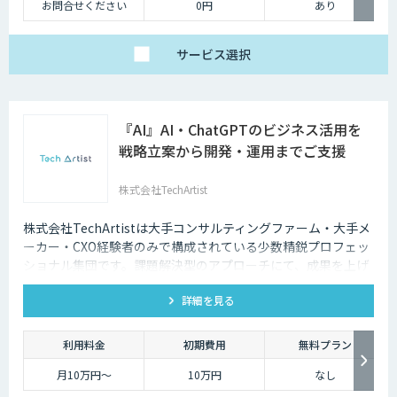
お問合せください
0円
あり
サービス
選択
『AI』AI・ChatGPTのビジネス活用を
戦略立案から開発・運用までご支援
株式会社TechArtist
株式会社TechArtistは大手コンサルティングファーム・大手メ
ーカー・CXO経験者のみで構成されている少数精鋭プロフェッ
ショナル集団です。課題解決型のアプローチにて、成果を上げ
るソリューションを『高速』『高品質』『低予算』でご提供可
詳細を見る
能です。
利用料金
初期費用
無料プラン
月10万円〜
10万円
なし