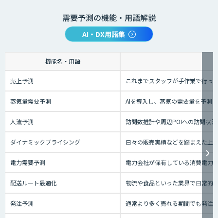
需要予測の機能・用語解説
AI・DX用語集
機能名・用語
売上予測
これまでスタッフが手作業で行っ
蒸気量需要予測
AIを導入し、蒸気の需要量を予測
人流予測
訪問数推計や周辺POIへの訪問状
ダイナミックプライシング
日々の販売実績などを踏まえた上
電力需要予測
電力会社が保有している消費電力な
配送ルート最適化
物流や食品といった業界で日常的
発注予測
通常より多く売れる期間でも発注