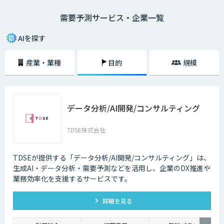
規模なキャンペーンやイベントといったイレギュラーな出来事の発生で、
需要予測サービス・企業一覧
過去の経験が覆されることもあります。また、昨今は消費者ニーズが多様
化しており、さまざまな商品で小ロット・多品種展開が求められるように
なっています。もともとマージンが薄いため、過剰在庫を抱えると即利益
AIを探す
率に響いてしまうのです。特に食品・飲料分野は、消費期限が短い上にイ
ベントや気象条件といったさまざまな要因が売り上げを左右します。ベテ
産業・業種
目的
規模
ランでも難しいこの需要予測を、AIによる機械学習を活用して行うという
のが需要予測システムです。
データ分析/AI開発/コンサルティング
TDSE株式会社
TDSEが提供する「データ分析/AI開発/コンサルティング」は、
生成AI・データ分析・需要予測などを活用し、企業のDX推進や
業務効率化を支援するサービスです。
詳細を見る