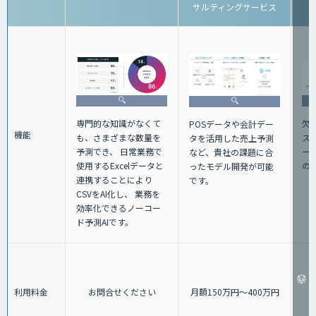
サルティングサービス
専門的な知識がなくて
欠
POSデータや会計デー
機能
も、さまざまな数量を
ス
タを活用した売上予測
予測でき、 日常業務で
ー
など、貴社の課題に合
使用するExcelデータと
の
ったモデル開発が可能
連携することにより
です。
CSVをAI化し、 業務を
効率化できるノーコー
ド予測AIです。
利用料金
お問合せください
月額150万円〜400万円