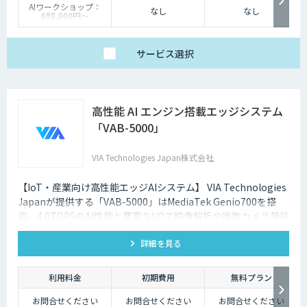
AIワークショップ：
なし
なし
698,000円〜
PoC開発：4,800,000
円〜
受託開発：都度ご相談
サービス
選択
高性能 AI エンジン搭載エッジシステム
「VAB-5000」
VIA Technologies Japan株式会社
【IoT・産業向け高性能エッジAIシステム】 VIA Technologies
Japanが提供する「VAB-5000」はMediaTek Genio700を搭
載。4.0TOPSのAI性能と豊富なI/Oで映像解析や複数カメラ接続
に対応し、低消消費電力かつ小型で柔軟な設置が可能です。
詳細を見る
利用料金
初期費用
無料プラン
お問合せください
お問合せください
お問合せください