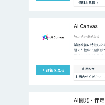
個別お見積り
AI Canvas
FutureRays株式会社
業務改善に特化したA
超えた幅広い選択肢
務プロセス分析を基に
します。 ​課題整理
販売管理システムや
利用料金
詳細を見る
率化と品質向上を支
お問合せください
AI開発・伴