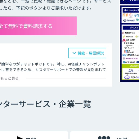
無などを、一覧で比較・確認できるページです。サービス
したら、下記のボタンよりご請求いただけます。
全て無料で資料請求する
機能・用語解説
が簡単なのがチャットボットです。特に、AI塔載チャットボット
た回答をできるため、カスタマーサポートでの普及が見込まれて
身で自己解決できることが増え、スタッフが自ら行う部分を4割カ
もっと見る
回答に注力できるようになり、電話対応の品質も向上しました。
時性があることも大きな理由の一つです。顧客の時間の都合に合
ーサポートが向上します。その結果顧客が知りたいときにすぐ問
ンターサービス・企業一覧
Iによる自然なコミュニケーションを図ることで、顧客との関係
用者の意図する回答ができなかった場合は、オペレーターによる
専門スキルを持ったオペレーターがチャットによる対応を行うと
、運用開始後の回答精度の維持と向上につながります。AIと専
す。また、蓄積されたナレッジは、問い合わせをリアルタイムで