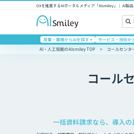
DXを推進するAIポータルメディア「AIsmiley」｜ A
検
索:
産業・業種からAIを探す
サービス・技術から
AI・人工知能のAIsmiley TOP
コールセンタ
コール
一括資料請求なら、導入の