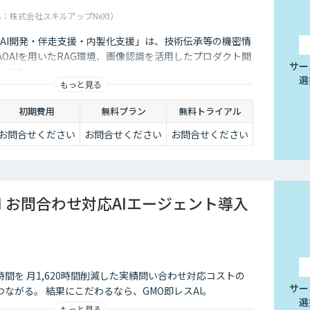
名：株式会社スキルアップNeXt）
る「AI開発・伴走支援・内製化支援」は、技術伝承等の機密情
AOAIを用いたRAG環境、画像認識を活用したプロダクト開
サー
します。
選
もっと見る
初期費用
無料プラン
無料トライアル
お問合せください
お問合せください
お問合せください
I お問合わせ対応AIエージェント導入
間を 月1,620時間削減した実績問い合わせ対応コストの
サー
ながる。 結果にこだわるなら、GMO即レスAI。
選
もっと見る