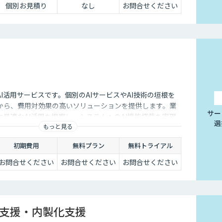
個別お見積り
なし
お問合せください
I活用サービスです。個別のAIサービスやAI技術の垣根を
から、費用対効果の高いソリューションを提供します。​業
サー
最適なAI活用を提案し、システムへのAI機能搭載を実現
選
もっと見る
から導入後の運用まで伴走し、現実的な成果を追求します。​
受注メール解析など、具体的な業務課題解決に対応し、効
初期費用
無料プラン
無料トライアル
援します。
お問合せください
お問合せください
お問合せください
走支援・内製化支援