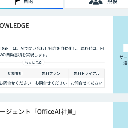
目的
規模
レーターに提示するサービスにも活用することが可能です。回答
うになった結果、回答にかかる時間の短縮でき、顧客からの電話
NOWLEDGE
NOWLEDGE」は、AIで問い合わせ対応を自動化し、漏れゼロ、回
ジの自動蓄積を実現します。
サー
選
もっと見る
初期費用
無料プラン
無料トライアル
お問合せください
お問合せください
お問合せください
ージェント「OfficeAI社員」