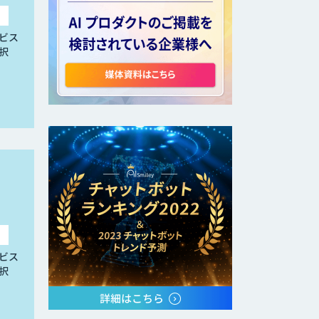
ビス
択
ビス
択