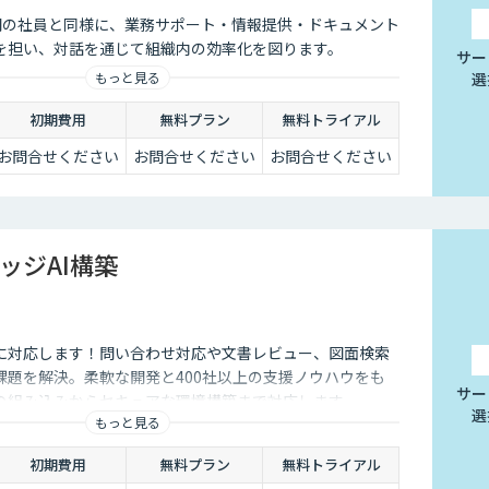
は、人間の社員と同様に、業務サポート・情報提供・ドキュメント
を担い、対話を通じて組織内の効率化を図ります。
サー
選
もっと見る
初期費用
無料プラン
無料トライアル
お問合せください
お問合せください
お問合せください
ッジAI構築
に対応します！問い合わせ対応や文書レビュー、図面検索
課題を解決。柔軟な開発と400社以上の支援ノウハウをも
サー
の組み込みからセキュアな環境構築まで対応します。
選
もっと見る
初期費用
無料プラン
無料トライアル