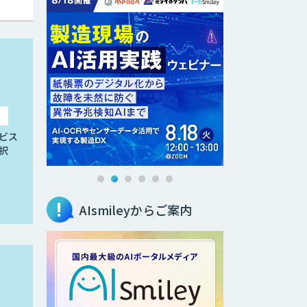
ビス
択
AIsmileyからご案内