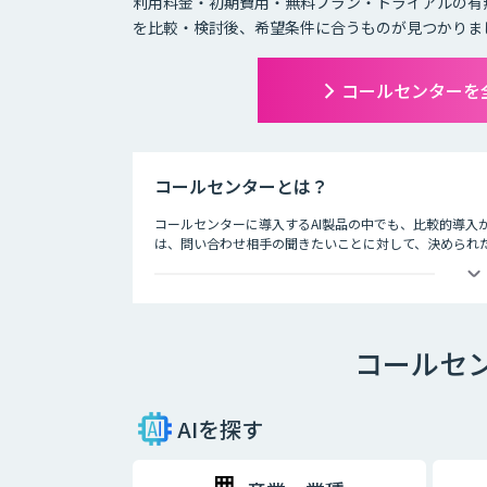
利用料金・初期費用・無料プラン・トライアルの有
を比較・検討後、希望条件に合うものが見つかりま
コールセンターを
コールセンターとは？
コールセンターに導入するAI製品の中でも、比較的導入
は、問い合わせ相手の聞きたいことに対して、決められ
います。AIが問い合わせの4割を回答することで顧客自
ットできるようになった事例もあります。人手が必要な
メールでのやり取りに比べ、チャットでのやり取りは即
わせて問い合わせができるようになることで、カスタマ
コールセ
題を解決できるので、顧客満足度も向上します。また、A
性を維持することも期待できます。
AI・人工知能では対応できないような複雑な質問や、利
AIを探す
有人チャットで継続対応を可能にする機能も重要です。
ともに、その中で得られたナレッジを蓄積していくことで
門家との連携が、自動回答率を高めるサイクルを回しま