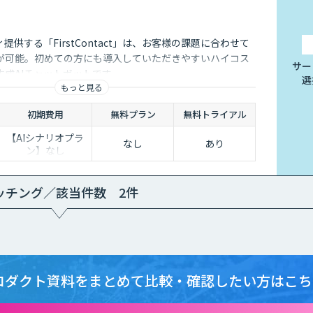
供する「FirstContact」は、お客様の課題に合わせて
が可能。初めての方にも導入していただきやすいハイコス
サー
生成AIチャットボットです。
選
もっと見る
初期費用
無料プラン
無料トライアル
【AIシナリオプラ
なし
あり
ン】なし
【生成AIプラ
ン】：￥100,000
ッチング／該当件数 2件
ロダクト資料をまとめて
比較・確認したい方はこち