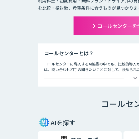
利用料金・初期費用・無料プラン・トライアルの有
を比較・検討後、希望条件に合うものが見つかりま
コールセンターを
コールセンターとは？
コールセンターに導入するAI製品の中でも、比較的導入
は、問い合わせ相手の聞きたいことに対して、決められ
います。AIが問い合わせの4割を回答することで顧客自
ットできるようになった事例もあります。人手が必要な
メールでのやり取りに比べ、チャットでのやり取りは即
わせて問い合わせができるようになることで、カスタマ
コールセ
題を解決できるので、顧客満足度も向上します。また、A
性を維持することも期待できます。
AI・人工知能では対応できないような複雑な質問や、利
AIを探す
有人チャットで継続対応を可能にする機能も重要です。
ともに、その中で得られたナレッジを蓄積していくことで
門家との連携が、自動回答率を高めるサイクルを回しま