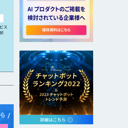
ビス
択
ら