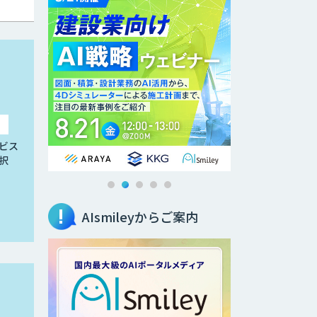
ビス
択
AIsmileyからご案内