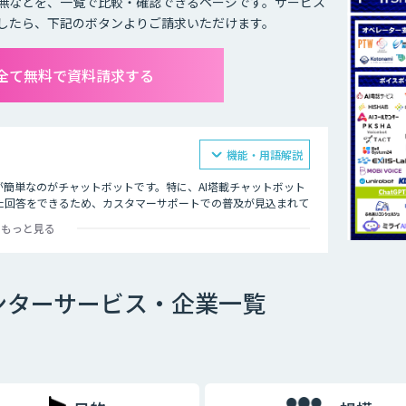
無などを、一覧で比較・確認できるページです。サービス
したら、下記のボタンよりご請求いただけます。
全て無料で資料請求する
機能・用語解説
が簡単なのがチャットボットです。特に、AI塔載チャットボット
た回答をできるため、カスタマーサポートでの普及が見込まれて
身で自己解決できることが増え、スタッフが自ら行う部分を4割カ
もっと見る
回答に注力できるようになり、電話対応の品質も向上しました。
時性があることも大きな理由の一つです。顧客の時間の都合に合
ーサポートが向上します。その結果顧客が知りたいときにすぐ問
ンターサービス・企業一覧
Iによる自然なコミュニケーションを図ることで、顧客との関係
用者の意図する回答ができなかった場合は、オペレーターによる
専門スキルを持ったオペレーターがチャットによる対応を行うと
、運用開始後の回答精度の維持と向上につながります。AIと専
す。また、蓄積されたナレッジは、問い合わせをリアルタイムで