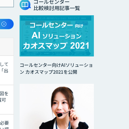
コールセンター
比較検討用記事一覧
して
コールセンター向けAIソリューショ
「出
ン カオスマップ2021を公開
図を
減可
必要
い場