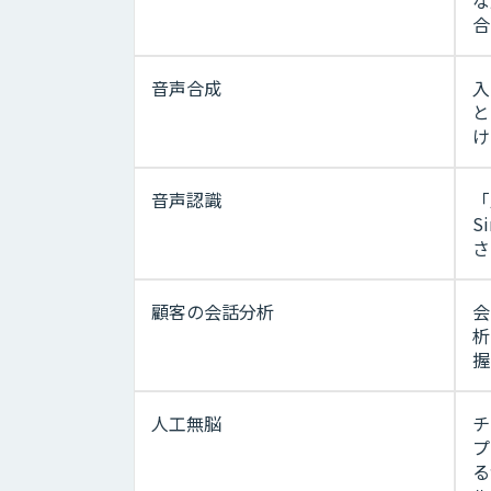
合
音声合成
入
と
け
音声認識
「
S
さ
顧客の会話分析
会
析
握
人工無脳
チ
プ
る