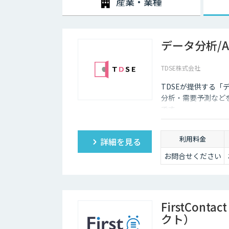
産業・業種
テキスト化し、問い合わせ内容に対する回答候補をオペ
内容の候補や関連する資料を瞬時に画面に表示できるよ
のつながりやすさが改善されるのです。
データ分析/
TDSE株式会社
TDSEが提供する「
分析・需要予測など
です。
利用料金
詳細を見る
お問合せください
FirstCon
クト）