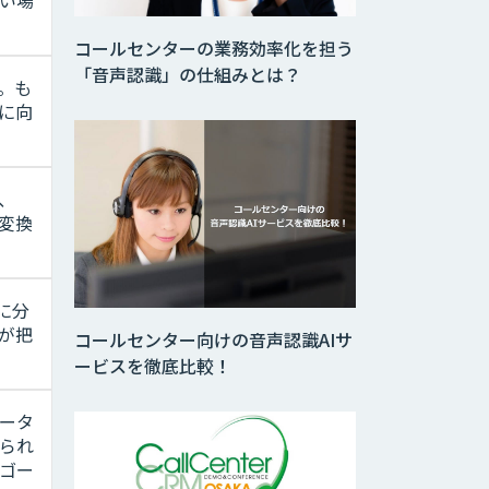
コールセンターの業務効率化を担う
「音声認識」の仕組みとは？
。も
に向
、
ト変換
に分
が把
コールセンター向けの音声認識AIサ
ービスを徹底比較！
ータ
られ
ゴー