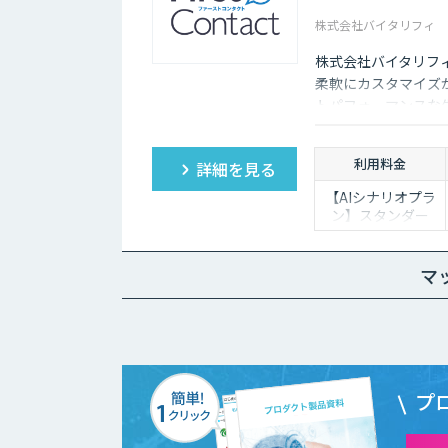
株式会社バイタリフィ
株式会社バイタリフィ提
柔軟にカスタマイズ
トパフォーマンスな
利用料金
詳細を見る
【AIシナリオプラ
ン】スタンダー
ド：￥2,980～/
月、プレミアム：
￥15,000～/月、プ
マ
ロ：￥29,000～/月
（10万PVを超える
分は別途請求）
【生成AIプラン】
￥80,000～/月（質
問回数～5000回、
超過分は別途請
プ
求）