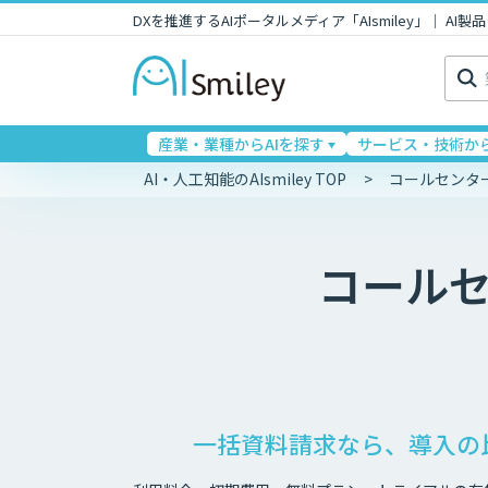
DXを推進するAIポータルメディア「AIsmiley」｜ A
検
索:
産業・業種からAIを探す
サービス・技術から
AI・人工知能のAIsmiley TOP
コールセンタ
コール
一括資料請求なら、導入の