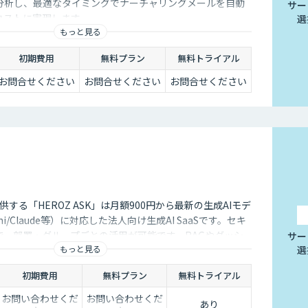
が分析し、最適なタイミングでナーチャリングメールを自動
サー
低コストに実現します。
選
もっと見る
初期費用
無料プラン
無料トライアル
お問合せください
お問合せください
お問合せください
供する「HEROZ ASK」は月額900円から最新の生成AIモデ
ini/Claude等）に対応した法人向け生成AI SaaSです。セキ
で、部署・グループごとの活用が可能です。RAGやダッシ
サー
もっと見る
選
議事録やOCR、スライド生成等のオプション機能も充実し
AI活用の促進、定着までを伴走して支援します。
初期費用
無料プラン
無料トライアル
お問い合わせくだ
お問い合わせくだ
あり