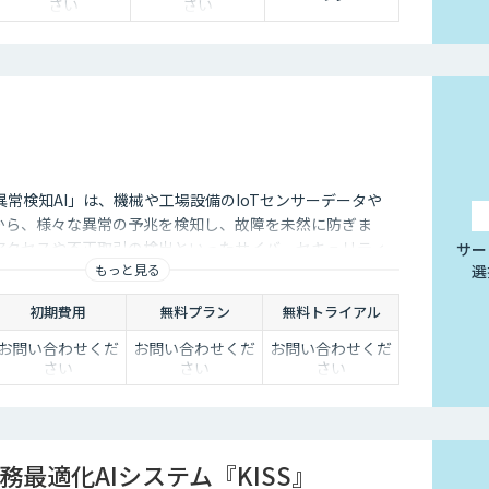
さい
さい
常検知AI」は、機械や工場設備のIoTセンサーデータや
どから、様々な異常の予兆を検知し、故障を未然に防ぎま
アクセスや不正取引の検出といったサイバーセキュリティ
サー
もっと見る
選
初期費用
無料プラン
無料トライアル
お問い合わせくだ
お問い合わせくだ
お問い合わせくだ
さい
さい
さい
務最適化AIシステム『KISS』