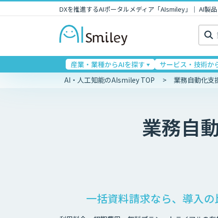
DXを推進するAIポータルメディア「AIsmiley」｜ A
検
索:
産業・業種からAIを探す
サービス・技術から
AI・人工知能のAIsmiley TOP
業務自動化支
業務自
一括資料請求なら、導入の