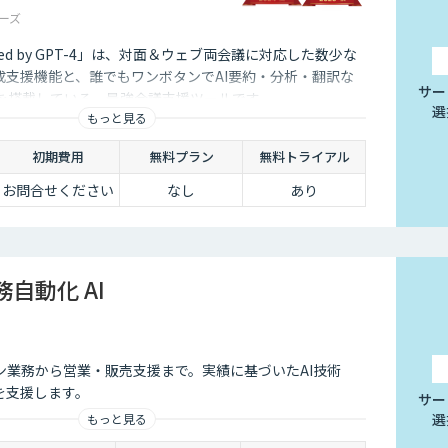
ーズ
red by GPT-4」は、対面＆ウェブ両会議に対応した数少な
成支援機能と、誰でもワンボタンでAI要約・分析・翻訳な
サー
能を搭載している、最強会議支援ツールです。
選
もっと見る
初期費用
無料プラン
無料トライアル
お問合せください
なし
あり
務自動化 AI
ン業務から営業・販売支援まで。実績に基づいたAI技術
を支援します。
サー
選
もっと見る