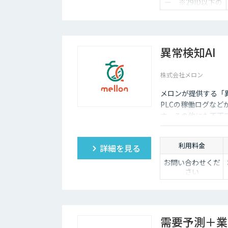
ー ※29ID以下の
ご契約は、月額
1,980円/ユーザー
異常検知AI
株式会社メロン
メロンが提供する「異
PLCの稼働ログな
す。その他にも不正
にも活用可能です。
利用料金
詳細を見る
お問い合わせくだ
さい
需要予測＋業