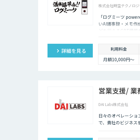
（税抜き）
株式会社時空テクノロジ
※最低アカウント
数 20アカウント
「ログミーツ powe
いAI議事録・メモ作
どを行えるGPT機
利用料金
詳細を見る
月額10,000円～
営業支援/ 業
DAI Labs株式会社
日々のオペレーショ
で、貴社のビジネス