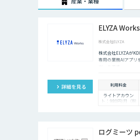
産業・業種
ELYZA Works
株式会社ELYZA
株式会社ELYZAがKDD
専用の業務AIアプ
ツールです。
利用料金
詳細を見る
ライトアカウン
ト：980円/月（税
抜き）
ベーシックアカウ
ント：2,980円/月
（税抜き）
プレミアムアカウ
ログミーツ pow
ント：4,980円/月