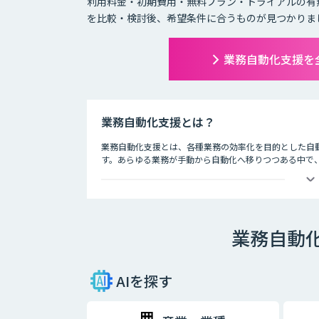
利用料金・初期費用・無料プラン・トライアルの有
を比較・検討後、希望条件に合うものが見つかりま
業務自動化支援を
業務自動化支援とは？
業務自動化支援とは、各種業務の効率化を目的とした自
す。あらゆる業務が手動から自動化へ移りつつある中で、
場によってその勢いは拡大しています。
日常の業務であるメール送信、データ管理、リストアッ
のです。また、この製品・サービスにはそれぞれ独自の機
す。
業務自動
このカテゴリーでは、特にどの企業でも関わりのある業
AIを探す