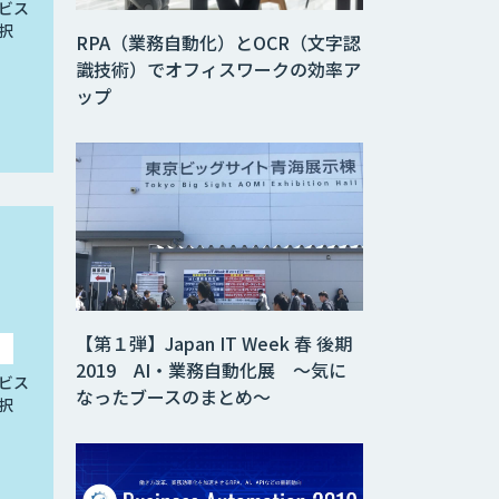
ビス
択
RPA（業務自動化）とOCR（文字認
識技術）でオフィスワークの効率ア
ップ
【第１弾】Japan IT Week 春 後期
2019 AI・業務自動化展 ～気に
ビス
なったブースのまとめ～
択