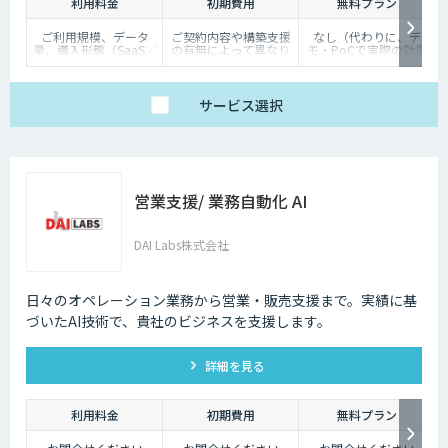
利用料金
初期費用
無料プラン
ご利用規模、データ
ご契約内容や構築支援
なし（代わりに、デ
量、導入形態（SaaS／
の有無によって異なり
モ・PoCで実際の効果
オンプレミス等）に応
ます。詳しくはご相談
を体験いただけます）
じて個別にお見積りい
ください。
たします
サービス
選択
営業支援/ 業務自動化 AI
DAI Labs株式会社
日々のオペレーション業務から営業・販売支援まで。実績に基
づいたAI技術で、貴社のビジネスを支援します。
詳細を見る
利用料金
初期費用
無料プラン