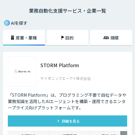
キャンなどのほとんどが、実は自動化できるものです。また、この製品・
業務自動化支援サービス・企業一覧
サービスにはそれぞれ独自の機能が搭載されており、その中核がAI・人工
知能による技術です。
AIを探す
このカテゴリーでは、特にどの企業でも関わりのある業務をご紹介いたし
ます。
産業・業種
目的
規模
STORM Platform
サイオニックエーアイ株式会社
「STORM Platform」は、プログラミング不要で自社データや
業務知識を活用したAIエージェントを構築・運用できるエンタ
ープライズ向けプラットフォームです。
詳細を見る