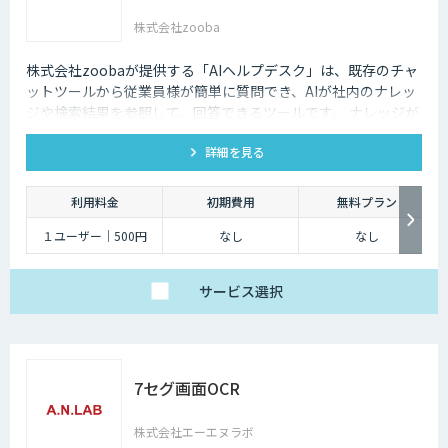
株式会社zooba
株式会社zoobaが提供する「AIヘルプデスク」は、既存のチャ
ットツールから従業員様が簡単に質問でき、AIが社内のナレッ
ジや検索結果を参照して、回答できるツールです。 ナレッジが
ないものは、チケットが作成され、フィードバックを行うこと
詳細を見る
でナレッジを追加が可能です。
利用料金
初期費用
無料プラン
１ユーザー｜500円
なし
なし
サービス
選択
7セグ画面OCR
株式会社エーエヌラボ