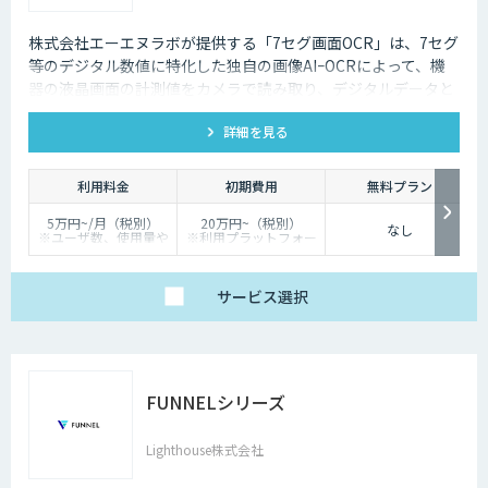
株式会社エーエヌラボが提供する「7セグ画面OCR」は、7セグ
等のデジタル数値に特化した独自の画像AIｰOCRによって、機
器の液晶画面の計測値をカメラで読み取り、デジタルデータと
して記録するサービスです
詳細を見る
利用料金
初期費用
無料プラン
5万円~/月（税別）
20万円~（税別）
なし
※ユーザ数、使用量や
※利用プラットフォー
カスタマイズ要望に応
ムや必要なチューニン
じて変動します。
グの量によって別途見
積となります。
サービス
選択
FUNNELシリーズ
Lighthouse株式会社