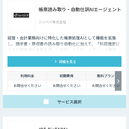
帳票読み取り・自動仕訳AIエージェント
ジンベイ株式会社
経理・会計業務向けに特化した帳票処理AIとして機能を拡張
し、請求書・領収書の読み取り自動化に加えて、「科目推定に
よる仕訳候補の自動生成」に対応しました。人手による確認・
突合・仕訳作業の負荷を大幅に軽減し、経理DXを加速させま
詳細を見る
す。
利用料金
初期費用
無料プラン
お問合せください
お問合せください
お問合せください
サービス
選択