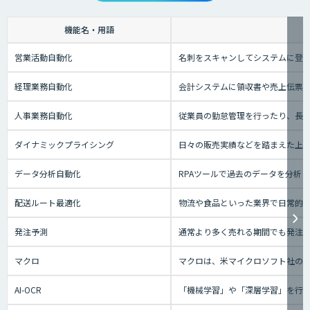
機能名・用語
営業活動自動化
名刺をスキャンしてシステムに登録
経理業務自動化
会計システムに領収書や売上伝票
人事業務自動化
従業員の勤怠管理を行ったり、長
ダイナミックプライシング
日々の販売実績などを踏まえた上
データ分析自動化
RPAツールで過去のデータを分析
配送ルート最適化
物流や食品といった業界で日常的
発注予測
通常より多く売れる期間でも発注
マクロ
マクロは、米マイクロソフト社のOf
AI-OCR
「機械学習」や「深層学習」を行