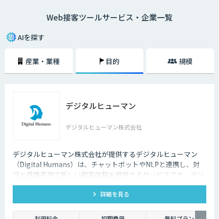
示するなどして、離脱防止、購入率（CVR）アップ、売上高アップといっ
Web接客ツールサービス・企業一覧
た具体的な成果をあげていきます。このような成果をあげるサイト上の
様々な施策を、人に替わって自動で行ってくれるのがWeb接客ツールで
す。
AIを探す
中でも近年、AI搭載型のWeb接客ツールが増えており、ユーザー対応や属
産業・業種
目的
規模
性・行動履歴などのデータをAIが解析する高性能なWeb接客ツールが数多
く登場しています。Web接客ツールは、ツールによって機能や実現できる
内容に大きな違いがありますので、自社のECサイトの課題は何か、どん
な結果を実現したいのかという観点から、それぞれのツールの違いを充分
に比較検討することが重要です。
デジタルヒューマン
デジタルヒューマン株式会社
デジタルヒューマン株式会社が提供するデジタルヒューマン
（Digital Humans）は、チャットボットやNLPと連携し、対
話と感情表現で新しい顧客体験を提供するサービスです。デジ
タル従業員として、直感的で、インパクトがあり、競争力があ
詳細を見る
るサービス創造と顧客体験が提供できます。
利用料金
初期費用
無料プラン