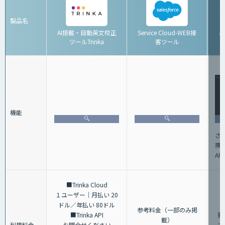
製品名
AI搭載・自動英文校正
Service Cloud-WEB接
A
ツールTrinka
客ツール
機能
さ
携
AP
■Trinka Cloud
１ユーザー｜月払い 20
ドル／年払い 80ドル
参考料金（一部のみ掲
■Trinka API
要
載）
利用料金
お問合せください
す