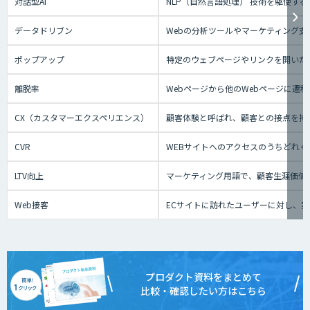
対話型AI
NLP（自然言語処理） 技術を駆使
データドリブン
Webの分析ツールやマーケティング
ポップアップ
特定のウェブページやリンクを開いた
離脱率
Webページから他のWebページに
CX（カスタマーエクスペリエンス）
顧客体験と呼ばれ、顧客との接点を持
CVR
WEBサイトへのアクセスのうちどれ
LTV向上
マーケティング用語で、顧客生涯価値
Web接客
ECサイトに訪れたユーザーに対し、
プロダクト資料をまとめて
比較・確認したい方はこちら