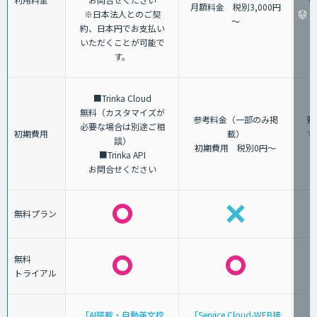
月額料金 税別3,000円
※日本法人とのご契
～
約、日本円でお支払い
いただくことが可能で
す。
■Trinka Cloud
無料（カスタマイズが
参考料金（一部のみ掲
要
必要な場合は別途ご相
初期費用
載）
す
談）
初期費用 税別0円～
■Trinka API
お問合せください
無料プラン
無料
トライアル
「AI搭載・自動英文校
「Service Cloud-WEB接
「A