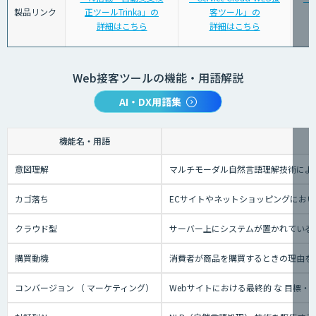
製品リンク
正ツールTrinka」の
客ツール」の
詳細はこちら
詳細はこちら
Web接客ツールの機能・用語解説
AI・DX用語集
機能名・用語
意図理解
マルチモーダル自然言語理解技術によ
カゴ落ち
ECサイトやネットショッピングにお
クラウド型
サーバー上にシステムが置かれているタ
購買動機
消費者が商品を購買するときの理由を
コンバージョン （ マーケティング）
Webサイトにおける最終的 な 目標