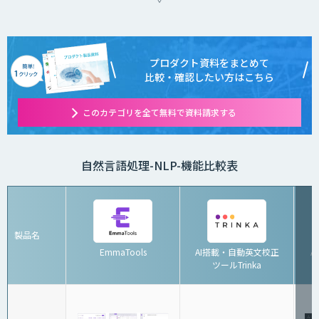
プロダクト資料をまとめて
比較・確認したい方はこちら
このカテゴリを全て無料で資料請求する
自然言語処理-NLP-機能比較表
製品名
EmmaTools
AI搭載・自動英文校正
A
ツールTrinka