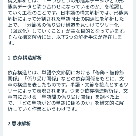
構文解析とは、「一つひとつの形態素データがどの形
態素データと隣り合わせになっているのか」を確認し
ていく工程のことです。日本語の構文解析では、形態素
解析によって分割された単語同士の関連性を解析した
上で、「分節感の係り受け構造を見つけてツリー化
（図式化）していくこと」が主な目的となっています。
そんな構文解析には、以下2つの解析手法が存在しま
す。
1. 依存構造解析
依存構造とは、単語や文節間における「修飾・被修飾
関係」「係り受け関係」などの依存関係をもとに、文
章の構造を表したものです。単語・文節を接点とするツ
リーによって表現されます。つまり依存構造解析は、文
章内における「単語間の係り受け関係」を調べた上
で、「どの単語がどの単語に係るのか」を構文的に解
析していく作業というわけです。
2.意味解析