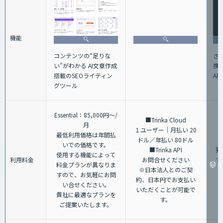
機能
コンテンツの“足りな
さ
い”がわかる AI文章作成
携
搭載のSEOライティン
AP
グツール
Essential：85,000円～/
■Trinka Cloud
月
１ユーザー｜月払い 20
最低利用価格は年間払
ドル／年払い 80ドル
いでの価格です。
■Trinka API
要
使用する機能によって
利用料金
お問合せください
す
料金プランが異なりま
※日本法人とのご契
すので、お気軽にお問
約、日本円でお支払い
い合せください。
いただくことが可能で
貴社に最適なプランを
す。
ご提案いたします。