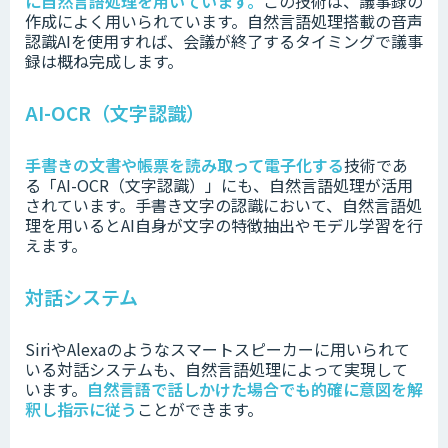
に自然言語処理を用いています。
この技術は、議事録の
作成によく用いられています。自然言語処理搭載の音声
認識AIを使用すれば、会議が終了するタイミングで議事
録は概ね完成します。
AI-OCR（文字認識）
手書きの文書や帳票を読み取って電子化する
技術であ
る「AI-OCR（文字認識）」にも、自然言語処理が活用
されています。
手書き文字の認識において、自然言語処
理を用いるとAI自身が文字の特徴抽出やモデル学習を行
えます。
対話システム
SiriやAlexaのようなスマートスピーカーに用いられて
いる対話システムも、自然言語処理によって実現して
います。
自然言語で話しかけた場合でも的確に意図を解
釈し指示に従う
ことができます。