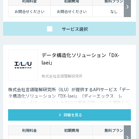
利用料金
初期費用
無料プラン
この課題を解決するためにAI・人工知能が活用されています。大量のデー
お問合せください
お問合せください
なし
タを高速にコンピューターに学習できる「機械学習」の技術が進歩したこ
とで、より人間に近いような精度に向上しました。
サービス
選択
データ構造化ソリューション「DX-
laei」
株式会社言語理解研究所
株式会社言語理解研究所（ILU）が提供するAPIサービス「デー
タ構造化ソリューション『DX-laei』（ディーエックス レ
イ）」は、AIエージェントやRAGの業務活用において課題とな
る「回答精度の低さ」や「利用者にプロンプト知識が求められ
詳細を見る
る」といった運用上の問題に対し、日本語に特化した自然言語
処理技術でアプローチします。 「DX-laei」は、ドキュメント
の構造化処理に加え、ユーザーの質問意図を意味的に再構成
利用料金
初期費用
無料プラン
し、最適な検索クエリへ変換する機能を備えています。これに