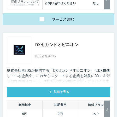
提供プランについて
より、生成AIの精度を左右する“入力精度”と“検索対象の整
お問い合わせください
なし
ご提供内容・サポート
備”の両面から、RAGやAIエージェントの回答品質を向上させ
範囲の違いに応じて、
以下の3プランをご用
ます。
意しています。
サービス
選択
【ベーシック】
汎用的な高精度ドキュ
メント構造化および検
索クエリ生成APIをご
利用いただけるプラ
ン。
DX-laeiの基本的な機能
DXセカンドオピニオン
を、高精度でありなが
らコストを抑えてご利
用いただけます。
株式会社M2DS
【アドバンス】
ベーシックの機能に加
え、基本的なカスタマ
イズ（辞書構築・AI学
株式会社M2DSが提供する「DXセカンドオピニオン」はDX推進
習）に対応したプラ
している企業や、これからスタートする企業を対象にDXにおけ
ン。
個社最適化すること
る自社課題やゴール、進捗状況を客観的に診断・アドバイスす
で、複雑な図表や画像
るサービスです
が含まれたドキュメン
トの構造化処理が可能
詳細を見る
です。
【プレミアム】
アドバンスの内容に加
利用料金
初期費用
無料プラン
え、より高度なカスタ
マイズ（高精度AI学
0円
0円
あり
習・フォロー支援）に
対応するプラン。