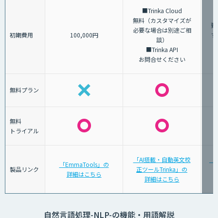
■Trinka Cloud
無料（カスタマイズが
要
必要な場合は別途ご相
初期費用
100,000円
す
談）
■Trinka API
お問合せください
無料プラン
無料
トライアル
「AI搭載・自動英文校
「A
「EmmaTools」の
製品リンク
正ツールTrinka」の
詳細はこちら
詳細はこちら
自然言語処理-NLP-の機能・用語解説