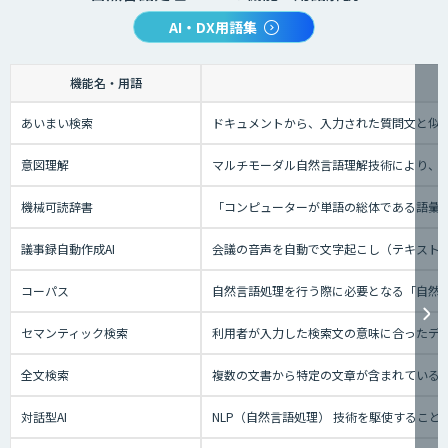
AI・DX用語集
機能名・用語
あいまい検索
ドキュメントから、入力された質問文と似
意図理解
マルチモーダル自然言語理解技術により、会
機械可読辞書
「コンピューターが単語の総体である語彙
議事録自動作成AI
会議の音声を自動で文字起こし（テキスト
コーパス
自然言語処理を行う際に必要となる「自然
セマンティック検索
利用者が入力した検索文の意味に合ったデー
全文検索
複数の文書から特定の文章が含まれている
対話型AI
NLP（自然言語処理） 技術を駆使するこ