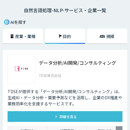
たとえば、「黒い目の大きな猫」という言葉があったとします。この場
自然言語処理-NLP-サービス・企業一覧
合、「目が黒くて、大きな猫」「目の大きな、黒い猫」という2通りの解
釈ができるわけです。自然言語には、こういった「曖昧性」があることが
特徴といえます。
AIを探す
一方、「5＋7＝12」といった計算式などには曖昧性が存在しません。プ
産業・業種
目的
規模
ログラミング言語は、コンピューターの制御を確実に行うためのプログラ
ムを記述する言語であるため、自然言語のような曖昧性は一切存在してい
ないのです。そして、こういった曖昧性のある自然言語を、機械学習や深
層学習を行うAIによって処理していくことを自然言語処理と呼びます。
データ分析/AI開発/コンサルティング
自然言語処理の工程は、４つの解析技術からなります。
形態素解析
TDSE株式会社
構文解析
意味解析
文脈解析
TDSEが提供する「データ分析/AI開発/コンサルティング」は、
生成AI・データ分析・需要予測などを活用し、企業のDX推進や
形態素解析、構文解析はコンピューターの得意分野ですが、意味解析や文
業務効率化を支援するサービスです。
脈解析は曖昧な表現や文化による違いなどルール化が難しく、自動翻訳を
使ったことがある人はその文章の不自然さに気がつくと思います。有名な
GoogleやYahooの検索エンジンによる検索、自動翻訳サイトや、Appleの
詳細を見る
SiriやGoogleEchoの音声認識などに自然言語処理の技術は使われていま
す。