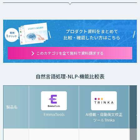
プロダクト資料をまとめて
比較・確認したい方はこちら
このカテゴリを全て無料で資料請求する
自然言語処理-NLP-機能比較表
製品名
EmmaTools
AI搭載・自動英文校正
A
ツールTrinka