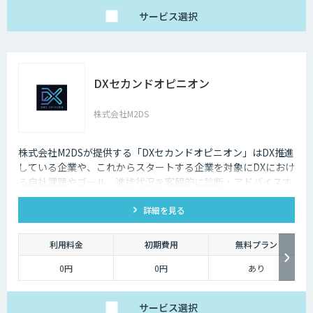
ンプレミス環境への対
応など、個別要件に柔
サービス
選択
軟にお応えします。
ベーシックプランは、
月額25万円（税別）～
にてご提供しておりま
す。
詳しくはお問い合わせ
DXセカンドオピニオン
ください。
株式会社M2DS
株式会社M2DSが提供する「DXセカンドオピニオン」はDX推進
している企業や、これからスタートする企業を対象にDXにおけ
る自社課題やゴール、進捗状況を客観的に診断・アドバイスす
るサービスです
詳細を見る
利用料金
初期費用
無料プラン
0円
0円
あり
サービス
選択