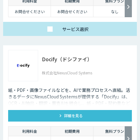
利用料金
初期費用
無料プラン
この課題を解決するためにAI・人工知能が活用されています。大量のデー
お問合せください
お問合せください
なし
タを高速にコンピューターに学習できる「機械学習」の技術が進歩したこ
とで、より人間に近いような精度に向上しました。
サービス
選択
Docify（ドシファイ）
株式会社NexusCloud Systems
紙・PDF・画像ファイルなどを、AIで業務プロセスへ直結。活
きるデータにNexusCloud Systemsが提供する「Docify」は、
OCR・AI抽出・翻訳・審査AIを統合し、紙・PDF・契約書など
の非構造化ドキュメントを構造化・ナレッジ化し、AIエージェ
詳細を見る
ントによる業務自動化まで実現するAIプラットフォームです。
利用料金
初期費用
無料プラン