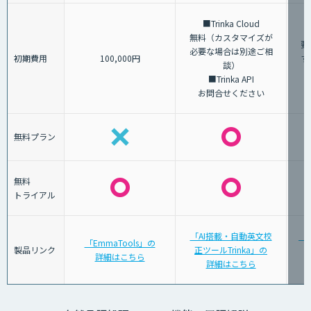
■Trinka Cloud
無料（カスタマイズが
要
必要な場合は別途ご相
初期費用
100,000円
す
談）
■Trinka API
お問合せください
無料プラン
無料
トライアル
「AI搭載・自動英文校
「A
「EmmaTools」の
製品リンク
正ツールTrinka」の
詳細はこちら
詳細はこちら