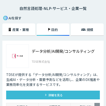
たとえば、「黒い目の大きな猫」という言葉があったとします。この場
自然言語処理-NLP-サービス・企業一覧
合、「目が黒くて、大きな猫」「目の大きな、黒い猫」という2通りの解
釈ができるわけです。自然言語には、こういった「曖昧性」があることが
特徴といえます。
AIを探す
一方、「5＋7＝12」といった計算式などには曖昧性が存在しません。プ
産業・業種
目的
規模
ログラミング言語は、コンピューターの制御を確実に行うためのプログラ
ムを記述する言語であるため、自然言語のような曖昧性は一切存在してい
ないのです。そして、こういった曖昧性のある自然言語を、機械学習や深
層学習を行うAIによって処理していくことを自然言語処理と呼びます。
データ分析/AI開発/コンサルティング
自然言語処理の工程は、４つの解析技術からなります。
形態素解析
TDSE株式会社
構文解析
意味解析
文脈解析
TDSEが提供する「データ分析/AI開発/コンサルティング」は、
生成AI・データ分析・需要予測などを活用し、企業のDX推進や
形態素解析、構文解析はコンピューターの得意分野ですが、意味解析や文
業務効率化を支援するサービスです。
脈解析は曖昧な表現や文化による違いなどルール化が難しく、自動翻訳を
使ったことがある人はその文章の不自然さに気がつくと思います。有名な
GoogleやYahooの検索エンジンによる検索、自動翻訳サイトや、Appleの
詳細を見る
SiriやGoogleEchoの音声認識などに自然言語処理の技術は使われていま
す。