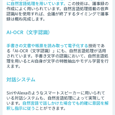
に自然言語処理を用いています。
この技術は、議事録の
作成によく用いられています。自然言語処理搭載の音声
認識AIを使用すれば、会議が終了するタイミングで議事
録は概ね完成します。
AI-OCR（文字認識）
手書きの文書や帳票を読み取って電子化する
技術であ
る「AI-OCR（文字認識）」にも、自然言語処理が活用
されています。
手書き文字の認識において、自然言語処
理を用いるとAI自身が文字の特徴抽出やモデル学習を行
えます。
対話システム
SiriやAlexaのようなスマートスピーカーに用いられて
いる対話システムも、自然言語処理によって実現して
います。
自然言語で話しかけた場合でも的確に意図を解
釈し指示に従う
ことができます。