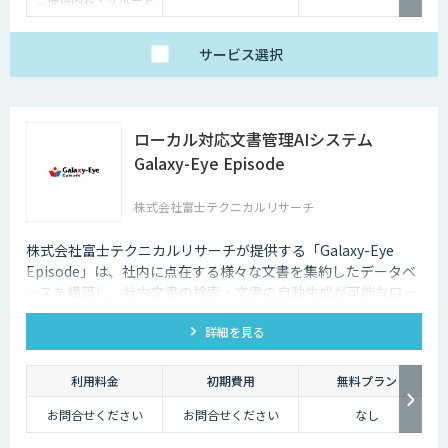
備”の両面から、RAGやAIエージェントの回答品質を向上させ
範囲の違いに応じて、
以下の3プランをご用
ます。
意しています。
サービス
選択
【ベーシック】
汎用的な高精度ドキュ
メント構造化および検
索クエリ生成APIをご
利用いただけるプラ
ン。
ローカル対応文書管理AIシステム
DX-laeiの基本的な機能
を、高精度でありなが
Galaxy-Eye Episode
らコストを抑えてご利
用いただけます。
株式会社富士テクニカルリサーチ
【アドバンス】
ベーシックの機能に加
え、基本的なカスタマ
イズ（辞書構築・AI学
株式会社富士テクニカルリサーチが提供する「Galaxy-Eye
習）に対応したプラ
Episode」は、社内に点在する様々な文書を集約したデータベ
ン。
個社最適化すること
ースを構築し、社内文書の検索・文書の自動生成が可能なロー
で、複雑な図表や画像
カル対応文書管理AIシステムです。
が含まれたドキュメン
トの構造化処理が可能
詳細を見る
です。
【プレミアム】
アドバンスの内容に加
利用料金
初期費用
無料プラン
え、より高度なカスタ
マイズ（高精度AI学
お問合せください
お問合せください
なし
習・フォロー支援）に
対応するプラン。
販売サービス連携やオ