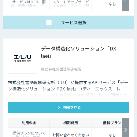
サービスはOCR、翻
スタートアップサービ
なし
訳、審査の各サービス
ス 400,000円より（別
の基本使用料＋ポイン
途個別見積）
ト使用料（従量）での
構成
（基本利用料）
サービス
選択
・1サービスあたり
100,000円/月
（ポイント使用料）
・1ポイント1円相当、
10,000ポイント単位で
データ構造化ソリューション「DX-
事前デポジット
・各サービス毎の利用
laei」
ポイントは以下の通り
OCR 5ポイン
ト/1ページあたり
株式会社言語理解研究所
翻訳 1ポイン
ト/1,000文字
審査 5ポイン
ト/1審査
株式会社言語理解研究所（ILU）が提供するAPIサービス「デー
タ構造化ソリューション『DX-laei』（ディーエックス レ
イ）」は、AIエージェントやRAGの業務活用において課題とな
る「回答精度の低さ」や「利用者にプロンプト知識が求められ
詳細を見る
る」といった運用上の問題に対し、日本語に特化した自然言語
処理技術でアプローチします。 「DX-laei」は、ドキュメント
の構造化処理に加え、ユーザーの質問意図を意味的に再構成
利用料金
初期費用
無料プラン
し、最適な検索クエリへ変換する機能を備えています。これに
提供プランについて
より、生成AIの精度を左右する“入力精度”と“検索対象の整
お問い合わせください
なし
ご提供内容・サポート