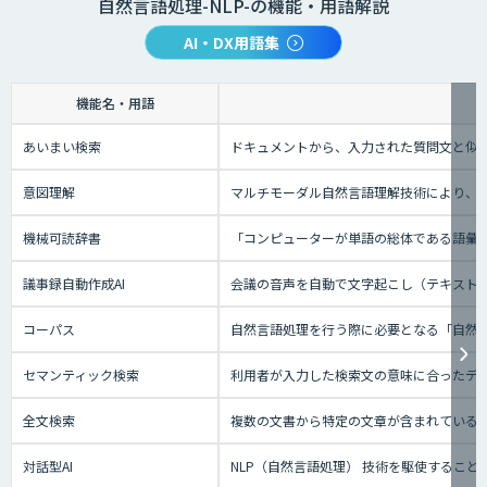
自然言語処理-NLP-の機能・用語解説
AI・DX用語集
機能名・用語
あいまい検索
ドキュメントから、入力された質問文と似
意図理解
マルチモーダル自然言語理解技術により、会
機械可読辞書
「コンピューターが単語の総体である語彙
議事録自動作成AI
会議の音声を自動で文字起こし（テキスト
コーパス
自然言語処理を行う際に必要となる「自然
セマンティック検索
利用者が入力した検索文の意味に合ったデー
全文検索
複数の文書から特定の文章が含まれている
対話型AI
NLP（自然言語処理） 技術を駆使するこ