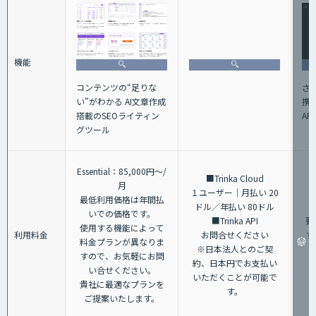
機能
コンテンツの“足りな
さ
い”がわかる AI文章作成
携
搭載のSEOライティン
AP
グツール
Essential：85,000円～/
■Trinka Cloud
月
１ユーザー｜月払い 20
最低利用価格は年間払
ドル／年払い 80ドル
いでの価格です。
■Trinka API
要
使用する機能によって
利用料金
お問合せください
す
料金プランが異なりま
※日本法人とのご契
すので、お気軽にお問
約、日本円でお支払い
い合せください。
いただくことが可能で
貴社に最適なプランを
す。
ご提案いたします。