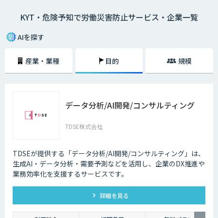
シートに描き）、危険予知を小集団で検討し、労働災害発生前に危険なポ
KYT・危険予知で労働災害防止サービス・企業一覧
イントを指差呼称や指差唱和、安全対策をし防止を図ること。
AIを探す
産業・業種
目的
規模
データ分析/AI開発/コンサルティング
TDSE株式会社
TDSEが提供する「データ分析/AI開発/コンサルティング」は、
生成AI・データ分析・需要予測などを活用し、企業のDX推進や
業務効率化を支援するサービスです。
詳細を見る