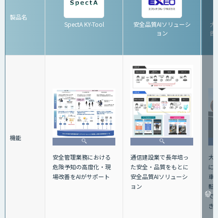
製品名
SpectA KY-Tool
安全品質AIソリューシ
大
ョン
告シ
機能
大
安全管理業務における
通信建設業で長年培っ
に
危険予知の高度化・現
た安全・品質をもとに
車
場改善をAIがサポート
安全品質AIソリューシ
転
ョン
で
き