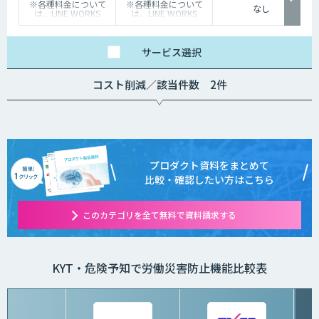
※各種料金について
※各種料金について
なし
は、LINE WORKS
は、LINE WORKS
Visionの販売店までお
Visionの販売店までお
問合せください。
問合せください。
サービス
選択
コスト削減／該当件数 2件
プロダクト資料をまとめて
比較・確認したい方はこちら
このカテゴリを全て無料で資料請求する
KYT・危険予知で労働災害防止機能比較表