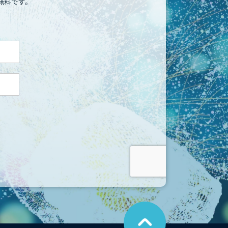
無料です。
こ
の
ペ