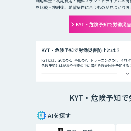
利用料金・初期費用・無料プラン・トライアルの有
を比較・検討後、希望条件に合うものが見つかりま
KYT・危険予知で労働災
KYT・危険予知で労働災害防止とは？
KYTとは、危険のK、予知のY、トレーニングのT、そ
危険予知とは現場や作業の中に潜む危険要因を予知する
労働災害防止とは
現場や作業の状況を実際に作り（もしくはそれを想定し
労働災害発生前に危険なポイントを指差呼称や指差唱和
KYT・危険予知
AIを探す