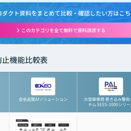
ロダクト資料をまとめて
比較・確認したい方はこち
このカテゴリを全て無料で資料請求する
防止機能比較表
安全品質AIソリューション
大型車専用 巻き込み警告
テム SEES-1000シリ