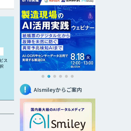
ビス
択
AIsmileyからご案内