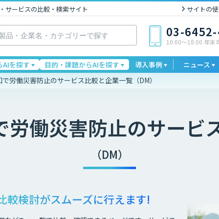
I製品・サービスの比較・検索サイト
サイトの使
03-6452
10:00〜18:00 年
AIを探す
目的・課題からAIを探す
導入事例
ニュース
予知で労働災害防止のサービス比較と企業一覧（DM）
知で労働災害防止
のサービ
（DM）
比較検討が
スムーズに行えます!