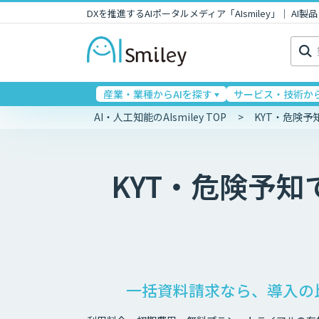
DXを推進するAIポータルメディア「AIsmiley」｜ A
検
索:
産業・業種からAIを探す
サービス・技術から
AI・人工知能のAIsmiley TOP
KYT・危険
KYT・危険予
一括資料請求なら、導入の