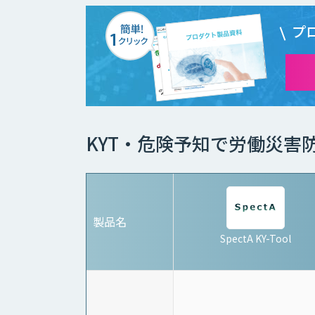
プ
KYT・危険予知で労働災害
製品名
SpectA KY-Tool