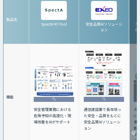
製品名
SpectA KY-Tool
安全品質AIソリューシ
大
ョン
告シ
機能
大
安全管理業務における
通信建設業で長年培っ
に
危険予知の高度化・現
た安全・品質をもとに
車
場改善をAIがサポート
安全品質AIソリューシ
転
ョン
で