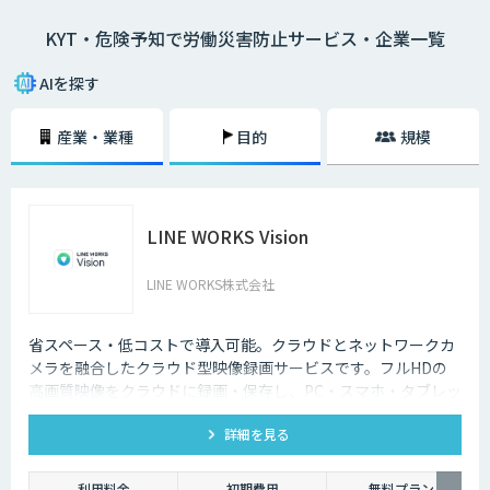
シートに描き）、危険予知を小集団で検討し、労働災害発生前に危険なポ
KYT・危険予知で労働災害防止サービス・企業一覧
イントを指差呼称や指差唱和、安全対策をし防止を図ること。
AIを探す
産業・業種
目的
規模
LINE WORKS Vision
LINE WORKS株式会社
省スペース・低コストで導入可能。クラウドとネットワークカ
メラを融合したクラウド型映像録画サービスです。フルHDの
高画質映像をクラウドに録画・保存し、PC・スマホ・タブレッ
トからいつでもどこでも確認可能。省スペース・低コストで導
詳細を見る
入でき、安定した品質と柔軟な運用性を兼ね備えています。
利用料金
初期費用
無料プラン