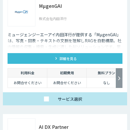
MµgenGAI
株式会社内田洋行
ミュージェンジーエーアイ内田洋行が提供する「MµgenGAI」
は、写真・図表・テキストの文脈を理解しRAGを自動構築。社
内情報の収集・検索・生成に適したAIソリューションです。業
種を問わず業務効率とナレッジ活用を支援します。
詳細を見る
利用料金
初期費用
無料プラン
お問合せください
お問合せください
なし
サービス
選択
AI DX Partner