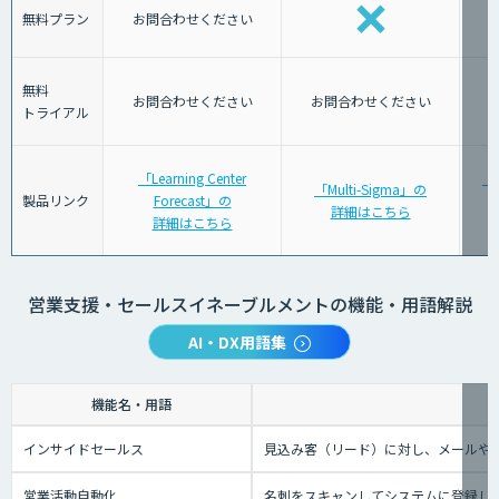
無料プラン
お問合わせください
無料
お問合わせください
お問合わせください
トライアル
「Learning Center
「
「Multi-Sigma」の
製品リンク
Forecast」の
詳細はこちら
詳細はこちら
営業支援・セールスイネーブルメントの機能・用語解説
AI・DX用語集
機能名・用語
インサイドセールス
見込み客（リード）に対し、メールや
営業活動自動化
名刺をスキャンしてシステムに登録し