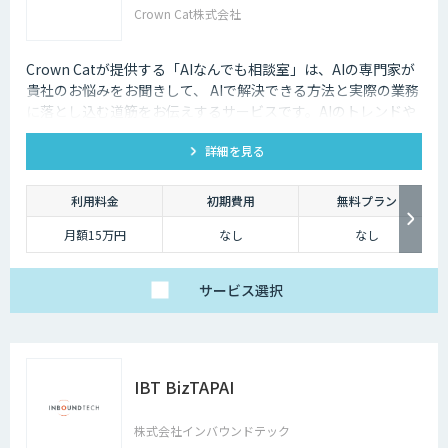
Crown Cat株式会社
Crown Catが提供する「AIなんでも相談室」は、AIの専門家が
貴社のお悩みをお聞きして、 AIで解決できる方法と実際の業務
に落とし込む道筋をお伝えするサービスです。AIのトレンドや
最新の事例はもちろん、自社にあった活用を安価にクイックに
詳細を見る
知ることができます。
利用料金
初期費用
無料プラン
月額15万円
なし
なし
サービス
選択
IBT BizTAPAI
株式会社インバウンドテック