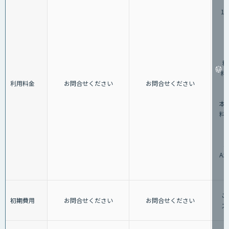
1,
（
料
料：
利用料金
お問合せください
お問合せください
②
本料
料：
3
A
ご
初期費用
お問合せください
お問合せください
ス