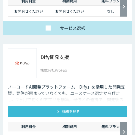
利用料金
初期費用
無料プラン
お問合せください
お問合せください
なし
サービス
選択
Dify開発支援
株式会社ProFab
ノーコードAI開発プラットフォーム「Dify」を活用した開発支
援。要件が固まっていなくても、ユースケース選定から伴走
し、2ヶ月で動くAIアプリを構築。研修との連携で、開発後の
内製化・自走までサポートします。
詳細を見る
利用料金
初期費用
無料プラン