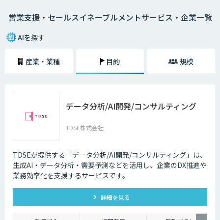
いっても過言ではありません。
営業支援・セールスイネーブルメントサービス・企業一覧
そのためには、営業部門だけでなくマーケティング部門やCRMなど、あら
ゆる社内のステークフォルダー間での連携を強めなくてはなりません。
営業支援ツールはこうした部署間の連携をシームレスにし、AIを活用する
AIを探す
ことで精度を高め、過去の受注データや類似企業のデータなどをもとに将
来的な販売予測までも可能にします。
産業・業種
目的
規模
セールスイネーブルメントとは
営業組織の強化・改善を目的として「テクノロジーを活⽤した売れる営業
の仕組み化」を行うことです。
データ分析/AI開発/コンサルティング
各施策による売上への貢献度や目標達成状況を数値化し、測定・分析によ
って営業活動の最適化と効率化を目指します。
TDSE株式会社
部門横断的な仕組みを設計・構築するというのが、セールスイネーブルメ
ントの取り組みです。
TDSEが提供する「データ分析/AI開発/コンサルティング」は、
生成AI・データ分析・需要予測などを活用し、企業のDX推進や
業務効率化を支援するサービスです。
詳細を見る