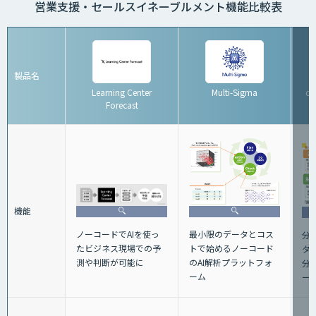
営業支援・セールスイネーブルメント機能比較表
製品名
Learning Center
Multi-Sigma
d
Forecast
機能
ノーコードでAIを使っ
最小限のデータとコス
分
たビジネス現場での予
トで始めるノーコード
タ
測や判断が可能に
のAI解析プラットフォ
分
ーム
ー