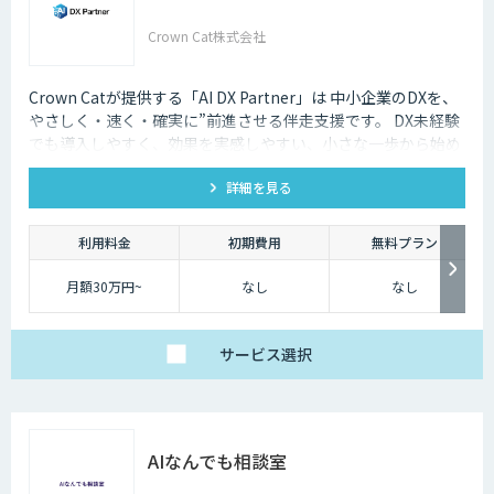
Crown Cat株式会社
Crown Catが提供する「AI DX Partner」は 中小企業のDXを、
やさしく・速く・確実に”前進させる伴走支援です。 DX未経験
でも導入しやすく、効果を実感しやすい、小さな一歩から始め
るDX支援サービスです。 AI DX Partnerは、大手企業のDX支援
詳細を見る
で培ったノウハウをベースに、 地方・中小企業のための“現実
的なDX”を設計・実装・運用まで一貫して支援いたします。 私
たちは、コンサル×開発×AIの力で、現場に寄り添った 『ちょ
利用料金
初期費用
無料プラン
うどいいDX』を実現します。
月額30万円~
なし
なし
サービス
選択
AIなんでも相談室