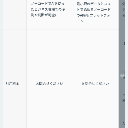
ノーコードでAIを使っ
最小限のデータとコス
分
たビジネス現場での予
トで始めるノーコード
タ
測や判断が可能に
のAI解析プラットフォ
分
ーム
ー
1,
（
料
料：
利用料金
お問合せください
お問合せください
②
本料
料：
3
A