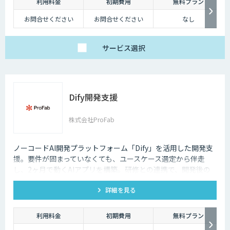
利用料金
初期費用
無料プラン
お問合せください
お問合せください
なし
サービス
選択
Dify開発支援
株式会社ProFab
ノーコードAI開発プラットフォーム「Dify」を活用した開発支
援。要件が固まっていなくても、ユースケース選定から伴走
し、2ヶ月で動くAIアプリを構築。研修との連携で、開発後の
内製化・自走までサポートします。
詳細を見る
利用料金
初期費用
無料プラン