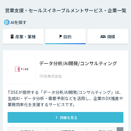
いっても過言ではありません。
営業支援・セールスイネーブルメントサービス・企業一覧
そのためには、営業部門だけでなくマーケティング部門やCRMなど、あら
ゆる社内のステークフォルダー間での連携を強めなくてはなりません。
営業支援ツールはこうした部署間の連携をシームレスにし、AIを活用する
AIを探す
ことで精度を高め、過去の受注データや類似企業のデータなどをもとに将
来的な販売予測までも可能にします。
産業・業種
目的
規模
セールスイネーブルメントとは
営業組織の強化・改善を目的として「テクノロジーを活⽤した売れる営業
の仕組み化」を行うことです。
データ分析/AI開発/コンサルティング
各施策による売上への貢献度や目標達成状況を数値化し、測定・分析によ
って営業活動の最適化と効率化を目指します。
TDSE株式会社
部門横断的な仕組みを設計・構築するというのが、セールスイネーブルメ
ントの取り組みです。
TDSEが提供する「データ分析/AI開発/コンサルティング」は、
生成AI・データ分析・需要予測などを活用し、企業のDX推進や
業務効率化を支援するサービスです。
詳細を見る