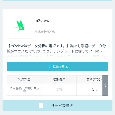
m2view
株式会社M2DS
【m2viewはデータ分析の電卓です。】誰でも手軽にデータ分
析がマウスだけで実行でき、テンプレートに従ってプロのデー
タ分析が実行できます。タブレットやスマホなどマルチデバイ
ス対応で、ブラウザから利用できます。現状分析や需要予測な
詳細を見る
ど高度なデータ分析があなたの社内で実現できます。
利用料金
初期費用
無料プラン
法人会員（年額）8万
0円
なし
円
サービス
選択