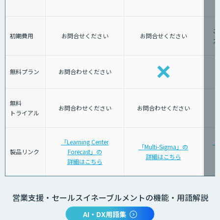
ご
初期費用
お問合せください
お問合せください
ス
無料プラン
お問合わせください
無料
お問合わせください
お問合わせください
トライアル
「Learning Center
「
「Multi-Sigma」の
製品リンク
Forecast」の
詳細はこちら
詳細はこちら
営業支援・セールスイネーブルメントの機能・用語解説
AI・DX用語集