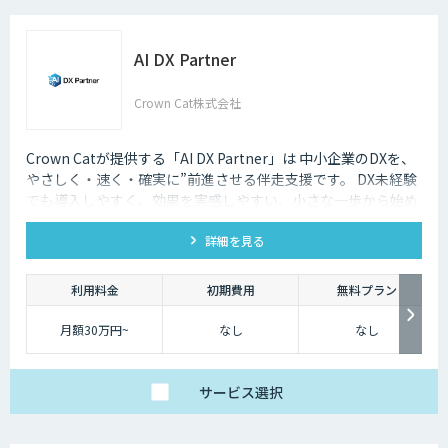
AI DX Partner
Crown Cat株式会社
Crown Catが提供する「AI DX Partner」は 中小企業のDXを、
やさしく・速く・確実に”前進させる伴走支援です。 DX未経験
でも導入しやすく、効果を実感しやすい、小さな一歩から始め
るDX支援サービスです。 AI DX Partnerは、大手企業のDX支援
詳細を見る
で培ったノウハウをベースに、 地方・中小企業のための“現実
的なDX”を設計・実装・運用まで一貫して支援いたします。 私
たちは、コンサル×開発×AIの力で、現場に寄り添った 『ちょ
利用料金
初期費用
無料プラン
うどいいDX』を実現します。
月額30万円~
なし
なし
サービス
選択