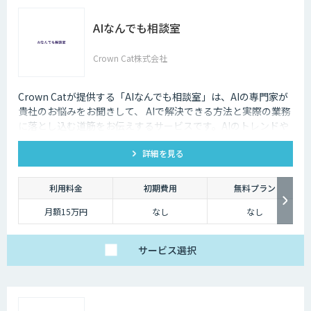
AIなんでも相談室
Crown Cat株式会社
Crown Catが提供する「AIなんでも相談室」は、AIの専門家が
貴社のお悩みをお聞きして、 AIで解決できる方法と実際の業務
に落とし込む道筋をお伝えするサービスです。AIのトレンドや
最新の事例はもちろん、自社にあった活用を安価にクイックに
詳細を見る
知ることができます。
利用料金
初期費用
無料プラン
月額15万円
なし
なし
サービス
選択