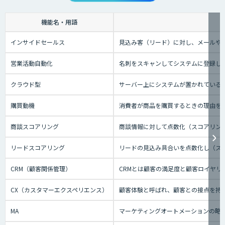
機能名・用語
インサイドセールス
見込み客（リード）に対し、メールや
営業活動自動化
名刺をスキャンしてシステムに登録し
クラウド型
サーバー上にシステムが置かれているタイ
購買動機
消費者が商品を購買するときの理由を
商談スコアリング
商談情報に対して点数化（スコアリン
リードスコアリング
リードの見込み具合いを点数化し（ス
CRM（顧客関係管理）
CRMとは顧客の満足度と顧客ロイヤ
CX（カスタマーエクスペリエンス）
顧客体験と呼ばれ、顧客との接点を持
MA
マーケティングオートメーションの略