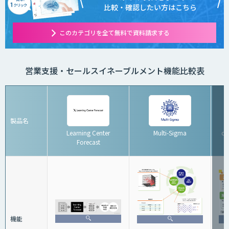
比較・確認したい方はこちら
このカテゴリを全て無料で資料請求する
営業支援・セールスイネーブルメント機能比較表
製品名
Learning Center
Multi-Sigma
d
Forecast
機能