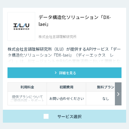
データ構造化ソリューション「DX-
laei」
株式会社言語理解研究所
株式会社言語理解研究所（ILU）が提供するAPIサービス「デー
タ構造化ソリューション『DX-laei』（ディーエックス レ
イ）」は、AIエージェントやRAGの業務活用において課題とな
る「回答精度の低さ」や「利用者にプロンプト知識が求められ
詳細を見る
る」といった運用上の問題に対し、日本語に特化した自然言語
処理技術でアプローチします。 「DX-laei」は、ドキュメント
の構造化処理に加え、ユーザーの質問意図を意味的に再構成
利用料金
初期費用
無料プラン
し、最適な検索クエリへ変換する機能を備えています。これに
提供プランについて
より、生成AIの精度を左右する“入力精度”と“検索対象の整
お問い合わせください
なし
ご提供内容・サポート
備”の両面から、RAGやAIエージェントの回答品質を向上させ
範囲の違いに応じて、
以下の3プランをご用
ます。
意しています。
サービス
選択
【ベーシック】
汎用的な高精度ドキュ
メント構造化および検