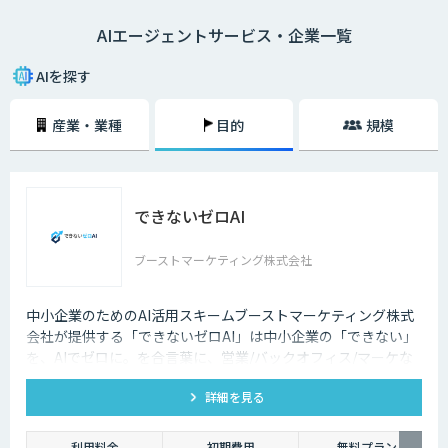
類、導入によるメリットなどについてわかりやすく解説します。AIエージ
AIエージェントサービス・企業一覧
ェントを取り入れることで、自社における人的リソースの最適化やコスト
削減といった効果が期待できるため、ぜひお役立てください。
AIを探す
産業・業種
目的
規模
できないゼロAI
ブーストマーケティング株式会社
中小企業のためのAI活用スキームブーストマーケティング株式
会社が提供する「できないゼロAI」は中小企業の「できない」
を、AIでゼロに。を合言葉に、営業/バックオフィス/マーケな
ど、企業の業務をAIエージェントで自動化。「AIを作る」ので
詳細を見る
はなく「業務が止まらない状態」を提供し、企業の生産性を根
本から変えます。
利用料金
初期費用
無料プラン