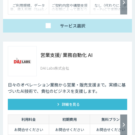
ご利用規模、データ
ご契約内容や構築支援
なし（代わりに、デ
量、導入形態（SaaS／
の有無によって異なり
モ・PoCで実際の効果
オンプレミス等）に応
ます。詳しくはご相談
を体験いただけます）
じて個別にお見積りい
ください。
たします
サービス
選択
営業支援/ 業務自動化 AI
DAI Labs株式会社
日々のオペレーション業務から営業・販売支援まで。実績に基
づいたAI技術で、貴社のビジネスを支援します。
詳細を見る
利用料金
初期費用
無料プラン
お問合せください
お問合せください
お問合せください