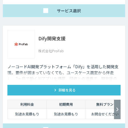
サービス
選択
Dify開発支援
株式会社ProFab
ノーコードAI開発プラットフォーム「Dify」を活用した開発支
援。要件が固まっていなくても、ユースケース選定から伴走
し、2ヶ月で動くAIアプリを構築。研修との連携で、開発後の
内製化・自走までサポートします。
詳細を見る
利用料金
初期費用
無料プラン
別途お見積もり
別途お見積もり
お問合せください