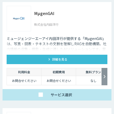
索クエリ生成APIをご
利用いただけるプラ
ン。
DX-laeiの基本的な機能
MµgenGAI
を、高精度でありなが
らコストを抑えてご利
用いただけます。
株式会社内田洋行
【アドバンス】
ベーシックの機能に加
え、基本的なカスタマ
イズ（辞書構築・AI学
ミュージェンジーエーアイ内田洋行が提供する「MµgenGAI」
習）に対応したプラ
は、写真・図表・テキストの文脈を理解しRAGを自動構築。社
ン。
個社最適化すること
内情報の収集・検索・生成に適したAIソリューションです。業
で、複雑な図表や画像
種を問わず業務効率とナレッジ活用を支援します。
が含まれたドキュメン
トの構造化処理が可能
詳細を見る
です。
【プレミアム】
アドバンスの内容に加
利用料金
初期費用
無料プラン
え、より高度なカスタ
マイズ（高精度AI学
お問合せください
お問合せください
なし
習・フォロー支援）に
対応するプラン。
販売サービス連携やオ
ンプレミス環境への対
応など、個別要件に柔
サービス
選択
軟にお応えします。
ベーシックプランは、
月額25万円（税別）～
にてご提供しておりま
す。