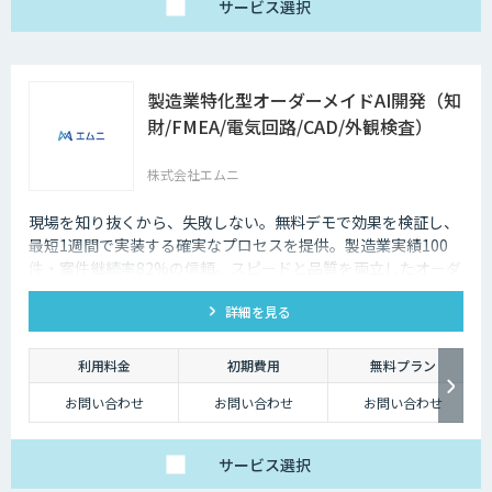
サービス
選択
製造業特化型オーダーメイドAI開発（知
財/FMEA/電気回路/CAD/外観検査）
株式会社エムニ
現場を知り抜くから、失敗しない。無料デモで効果を検証し、
最短1週間で実装する確実なプロセスを提供。製造業実績100
件・案件継続率82%の信頼。スピードと品質を両立したオーダ
ーメイドAIならエムニ。
詳細を見る
利用料金
初期費用
無料プラン
お問い合わせ
お問い合わせ
お問い合わせ
サービス
選択