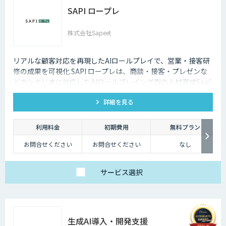
詳しくはお問い合わせ
SAPI ロープレ
ください。
株式会社Sapeet
リアルな顧客対応を再現したAIロールプレイで、営業・接客研
修の成果を可視化 SAPI ロープレは、商談・接客・プレゼンな
どのシナリオに対応したAIロールプレイング型の人材育成SaaS
です。 AIアバターとの実践トレーニングと動画フィードバック
詳細を見る
により、新人・中途スタッフの早期戦力化と教育の属人化解消
を支援します。
利用料金
初期費用
無料プラン
お問合せください
お問合せください
なし
サービス
選択
生成AI導入・開発支援