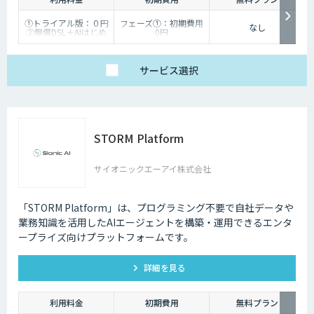
①トライアル版：０円
フェーズ①：初期費用
なし
②無償DSL＋AIはじめ
0円
るサポート：50,000円
フェーズ②：初期費用
（※2エージェント目
50,000円 （※2エージ
以降は20,000円）
ェント目以降は20,000
③ビジネス版：
円）/
サービス
選択
200,000円～
フェーズ③以降：開発
1,500,000円（個社別
時にお見積り
のお見積り）
④Dify個別開発：個社
別お見積り
⑤スクラッチ開発：個
社別お見積り（Dify
STORM Platform
外）
⑥有償保守：10,000
円/30,000円/50,000円
サイオニックエーアイ株式会社
「STORM Platform」は、プログラミング不要で自社データや
業務知識を活用したAIエージェントを構築・運用できるエンタ
ープライズ向けプラットフォームです。
詳細を見る
利用料金
初期費用
無料プラン