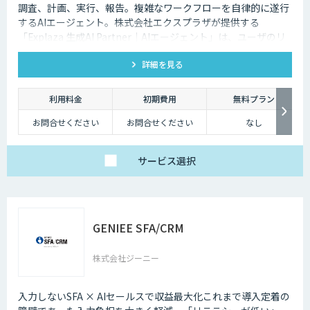
調査、計画、実行、報告。複雑なワークフローを自律的に遂行
するAIエージェント。株式会社エクスプラザが提供する
「Explaza 生成AI Partner｜AIエージェント」は、ユーザのリ
テラシーが必要であった、従来のAI活用とは異なり、目的を与
詳細を見る
えられれば、自ら手順を考え、外部ツールを操作し、業務を完
遂します「AIエージェント」を構築します。商品企画、文章作
成、校正・校閲など、人の判断が必要だった複雑な業務を自動
利用料金
初期費用
無料プラン
化します。
お問合せください
お問合せください
なし
サービス
選択
GENIEE SFA/CRM
株式会社ジーニー
入力しないSFA × AIセールスで収益最大化これまで導入定着の