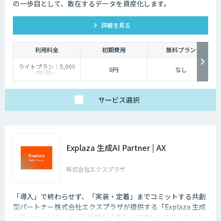
の一歩目として、散在するデータを資産化します。
詳細を見る
利用料金
初期費用
無料プラン
ライトプラン：5,000
0円
なし
円/月〜
ベーシックプラン：
50,000円/月〜
オンプレミス：個別お
見積り
サービス
選択
Explaza 生成AI Partner | AX
株式会社エクスプラザ
「導入」で終わらせず、「実装・定着」までコミットする共創
型パートナー株式会社エクスプラザが提供する「Explaza 生成
AI Partner | AX」は、AI活用を「導入」で終わらせず、エンタ