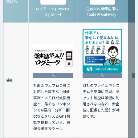
製品名
ログミーツ powered
生成AIの業務活用は
by GPT-4
「Safe AI Gateway」
機能
自社のファイルやシス
対面＆ウェブ両会議に
テムを簡単に学習。チ
対応した数少ないAI議
ャット履歴は学習に利
事録・メモ作成支援機
用されないなど、安全
能と、誰でもワンボタ
性に配慮した設計が特
ンでAI要約・分析・翻
徴です。
訳などを行えるGPT機
能を搭載している、最
強会議支援ツール