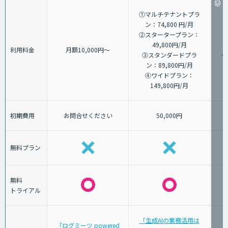
①マルチテナントプラ
ン：74,800 円/月
②スタータープラン：
49,800円/月
1
利用料金
月額10,000円～
③スタンダードプラ
～
ン：89,800円/月
④ワイドプラン：
149,800円/月
初期費用
お問合せください
50,000円
無料プラン
無料
トライアル
「生成AIの業務活用は
「ログミーツ powered