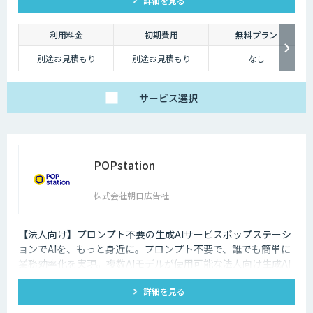
詳細を見る
活用を強みとし、開発・検証で得た知見を形式知化。高品質な
PDCAを実現し、経営課題起点でビジネスと技術の両面から幅
広く支援しています。
利用料金
初期費用
無料プラン
別途お見積もり
別途お見積もり
なし
サービス
選択
POPstation
株式会社朝日広告社
【法人向け】プロンプト不要の生成AIサービスポップステーシ
ョンでAIを、もっと身近に。プロンプト不要で、誰でも簡単に
業務効率化を実現。複数AIモデルが使用可能な法人向け生成AI
サービスです。
詳細を見る