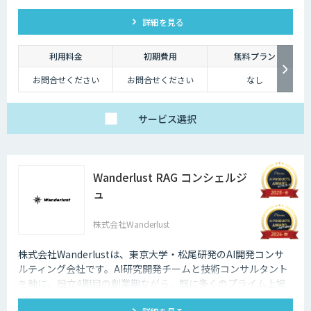
ープライズ企業レベルでの実装を見据えたAXを伴走支援しま
詳細を見る
す。戦略立案からAIネイティブ人材・組織の構築、業務再設計
まで、一貫した支援で事業成果を創出します。
利用料金
初期費用
無料プラン
お問合せください
お問合せください
なし
サービス
選択
Wanderlust RAG コンシェルジ
ュ
株式会社Wanderlust
株式会社Wanderlustは、東京大学・松尾研発のAI開発コンサ
ルティング会社です。AI研究開発チームと技術コンサルタント
を軸に、設立4期目の創業期ながら、既に多くのプライム上場
企業と協業実績があります。LLM技術を基盤とした社内データ