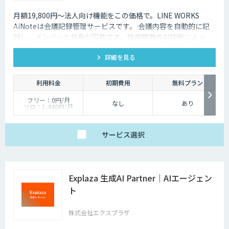
月額19,800円～法人向け機能をこの価格で。LINE WORKS
AiNoteは会議記録管理サービスです。 会議内容を自動的に記
録し、メンバーと共有が可能です。独自開発のAI技術によっ
て、業界屈指の高品質・低価格を実現しています。
詳細を見る
利用料金
初期費用
無料プラン
フリー：0円/月
なし
あり
ソロ：1,440円/月
チーム：19,800円/月
ビジネス：54,000円/
月
エンタープライズ：
サービス
選択
162,000円/月
※年間契約の金額とな
ります。
Explaza 生成AI Partner｜AIエージェン
ト
株式会社エクスプラザ