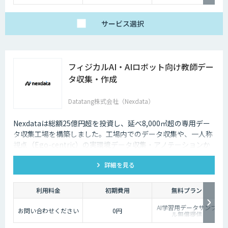
サービス
選択
フィジカルAI・AIロボット向け教師デー
タ収集・作成
Datatang株式会社（Nexdata）
Nexdataは総額25億円超を投資し、延べ8,000㎡超の専用デー
タ収集工場を構築しました。工場内でのデータ収集や、一人称
視点（Ego-centric）の実環境データ収集・アノテーションか
ら、環境認識・意思決定・動作制御に対応した既製データセッ
詳細を見る
トまで、フィジカルAI開発を加速させる包括的なデータソリュ
ーションを提供いたします。
利用料金
初期費用
無料プラン
AI学習用データサンプ
お問い合わせください
0円
ル無償提供