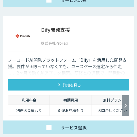
サービス
選択
Dify開発支援
株式会社ProFab
ノーコードAI開発プラットフォーム「Dify」を活用した開発支
援。要件が固まっていなくても、ユースケース選定から伴走
し、2ヶ月で動くAIアプリを構築。研修との連携で、開発後の
内製化・自走までサポートします。
詳細を見る
利用料金
初期費用
無料プラン
別途お見積もり
別途お見積もり
お問合せください
サービス
選択