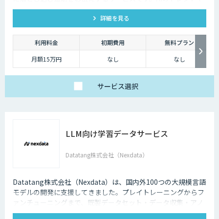
最新の事例はもちろん、自社にあった活用を安価にクイックに
詳細を見る
知ることができます。
利用料金
初期費用
無料プラン
月額15万円
なし
なし
サービス
選択
LLM向け学習データサービス
Datatang株式会社（Nexdata）
Datatang株式会社（Nexdata）は、国内外100つの大規模言語
モデルの開発に支援してきました。プレイトレーニングからフ
ァンチューニングまで、既製データセット・データ収集・アノ
テーションを一気貫通して提供しております。