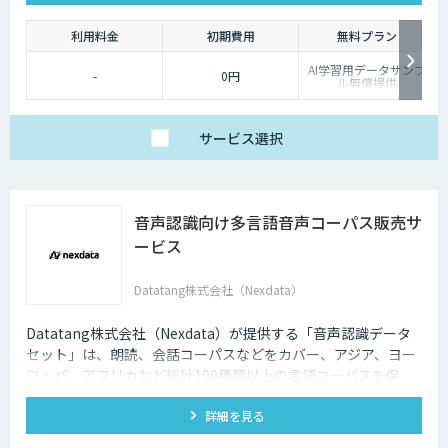
利用料金
初期費用
無料プラン
AI学習用データサンプ
-
0円
ル無償提供
サービス
選択
音声認識向け多言語音声コーパス販売サ
ービス
Datatang株式会社（Nexdata）
Datatang株式会社（Nexdata）が提供する「音声認識データ
セット」は、朗読、会話コーパスなどをカバー、アジア、ヨー
ロッパ、アフリカなど総計100種類以上の言語コーパスを保
有、様々な音声認識・合成タスクに対応可能です。
詳細を見る