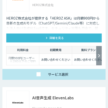
HEROZ株式会社
HEROZ株式会社が提供する「HEROZ ASK」は月額900円から
最新の生成AIモデル（ChatGPT/Gemini/Claude等）に対応し
た法人向け生成AI SaaSです。セキュリティ対策も万全で、部
署・グループごとの活用が可能です。RAGやダッシュボードの
詳細を見る
搭載から議事録やOCR、スライド生成等のオプション機能も充
実しており、社内の生成AI活用の促進、定着までを伴走して支
援します。
利用料金
初期費用
無料プラン
月額900円/ユーザー
お問い合わせください
お問い合わせください
※29ID以下のご契約
は、月額1,980円/ユー
ザー
サービス
選択
AI音声生成 ElevenLabs