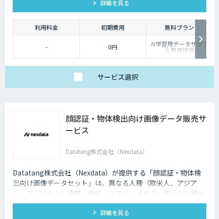
詳細を見る
利用料金
初期費用
無料プラン
AI学習用データサンプ
-
0円
ル無償提供
サービス
選択
顔認証・物体検出向け画像データ販売サ
ービス
Datatang株式会社（Nexdata）
Datatang株式会社（Nexdata）が提供する「顔認証・物体検
出向け画像データセット」は、異なる人種（欧米人、アジア
人、アフリカ人）姿勢、角度、マスク・メガネ・帽子など様々
な状況をカバー、総計500万枚を超えています。
詳細を見る