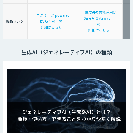
「生成AIの業務活用は
「ログミーツ powered
「Safe AI Gateway」」
製品リンク
by GPT-4」の
の
詳細はこちら
詳細はこちら
生成AI（ジェネレーティブAI）の種類