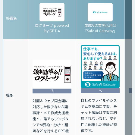
製品名
ログミーツ powered
生成AIの業務活用は
by GPT-4
「Safe AI Gateway」
機能
自社のファイルやシス
対面＆ウェブ両会議に
テムを簡単に学習。チ
対応した数少ないAI議
ャット履歴は学習に利
事録・メモ作成支援機
用されないなど、安全
能と、誰でもワンボタ
性に配慮した設計が特
ンでAI要約・分析・翻
徴です。
訳などを行えるGPT機