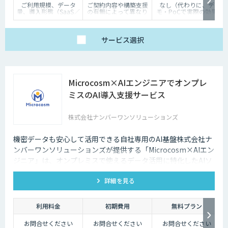
ご利用規模、データ
ご契約内容や構築支援
なし（代わりに、デ
量、導入形態（SaaS／
の有無によって異なり
モ・PoCで実際の効果
オンプレミス等）に応
ます。詳しくはご相談
を体験いただけます）
じて個別にお見積りい
ください。
たします
サービス
選択
Microcosm×AIエンジニアでオンプレ
ミスのAI導入支援サービス
株式会社ナンバーワンソリューションズ
機密データも安心して活用できる自社専用のAI基盤株式会社ナ
ンバーワンソリューションズが提供する「Microcosm×AIエン
ジニア」は、オンプレミスで使えるデータ活用に特化したAIソ
リューションをAIエンジニアが貴社の課題に合わせてカスタマ
詳細を見る
イズするサービスです。社内に眠るデータを「会社の資産」と
して生まれ変わらせることができます。
利用料金
初期費用
無料プラン
お問合せください
お問合せください
お問合せください