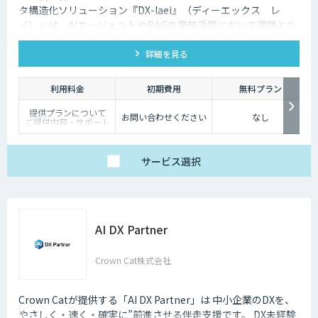
タ構造化ソリューション『DX-laei』（ディーエックス レ
イ）」は、AIエージェントやRAGの業務活用において課題とな
る「回答精度の低さ」や「利用者にプロンプト知識が求められ
詳細を見る
る」といった運用上の問題に対し、日本語に特化した自然言語
処理技術でアプローチします。 「DX-laei」は、ドキュメント
の構造化処理に加え、ユーザーの質問意図を意味的に再構成
利用料金
初期費用
無料プラン
し、最適な検索クエリへ変換する機能を備えています。これに
提供プランについて
より、生成AIの精度を左右する“入力精度”と“検索対象の整
お問い合わせください
なし
ご提供内容・サポート
備”の両面から、RAGやAIエージェントの回答品質を向上させ
範囲の違いに応じて、
以下の3プランをご用
ます。
意しています。
サービス
選択
【ベーシック】
汎用的な高精度ドキュ
メント構造化および検
索クエリ生成APIをご
利用いただけるプラ
ン。
DX-laeiの基本的な機能
AI DX Partner
を、高精度でありなが
らコストを抑えてご利
用いただけます。
Crown Cat株式会社
【アドバンス】
ベーシックの機能に加
え、基本的なカスタマ
イズ（辞書構築・AI学
Crown Catが提供する「AI DX Partner」は 中小企業のDXを、
習）に対応したプラ
やさしく・速く・確実に”前進させる伴走支援です。 DX未経験
ン。