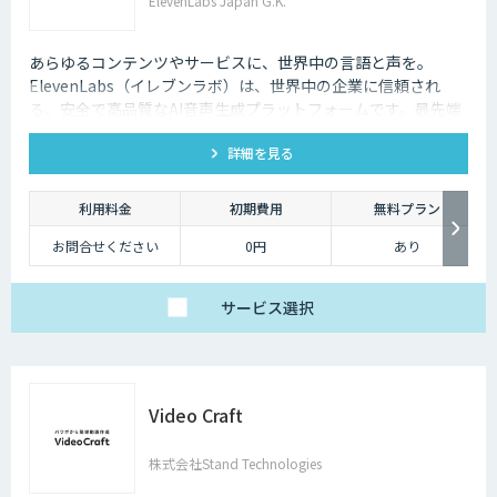
ElevenLabs Japan G.K.
あらゆるコンテンツやサービスに、世界中の言語と声を。
ElevenLabs（イレブンラボ）は、世界中の企業に信頼され
る、安全で高品質なAI音声生成プラットフォームです。最先端
の技術で自然な音声を生成し、多言語対応やボイスクローニン
詳細を見る
グ機能も、悪用を防ぐ倫理的ガードレールの中で提供します。
利用料金
初期費用
無料プラン
お問合せください
0円
あり
サービス
選択
Video Craft
株式会社Stand Technologies