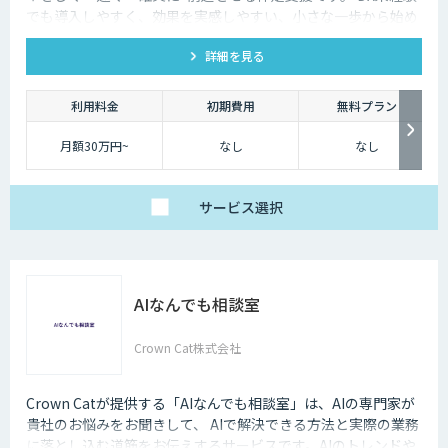
個社最適化すること
でも導入しやすく、効果を実感しやすい、小さな一歩から始め
で、複雑な図表や画像
るDX支援サービスです。 AI DX Partnerは、大手企業のDX支援
が含まれたドキュメン
トの構造化処理が可能
詳細を見る
で培ったノウハウをベースに、 地方・中小企業のための“現実
です。
的なDX”を設計・実装・運用まで一貫して支援いたします。 私
【プレミアム】
たちは、コンサル×開発×AIの力で、現場に寄り添った 『ちょ
アドバンスの内容に加
利用料金
初期費用
無料プラン
え、より高度なカスタ
うどいいDX』を実現します。
マイズ（高精度AI学
習・フォロー支援）に
月額30万円~
なし
なし
対応するプラン。
販売サービス連携やオ
ンプレミス環境への対
応など、個別要件に柔
軟にお応えします。
サービス
選択
ベーシックプランは、
月額25万円（税別）～
にてご提供しておりま
す。
詳しくはお問い合わせ
ください。
AIなんでも相談室
Crown Cat株式会社
Crown Catが提供する「AIなんでも相談室」は、AIの専門家が
貴社のお悩みをお聞きして、 AIで解決できる方法と実際の業務
に落とし込む道筋をお伝えするサービスです。AIのトレンドや