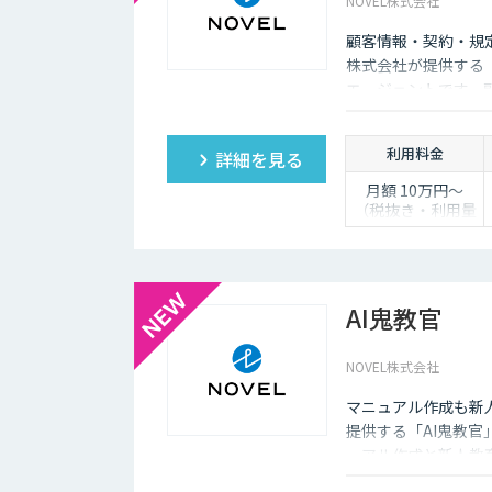
NOVEL株式会社
顧客情報・契約・規
株式会社が提供する「
エージェントです。
し、自動送信か下書
利用料金
詳細を見る
月額 10万円〜
（税抜き・利用量
に応じて見積り）
AI鬼教官
NOVEL株式会社
マニュアル作成も新人
提供する「AI鬼教官
ュアル作成と新人教育
問に答えます。