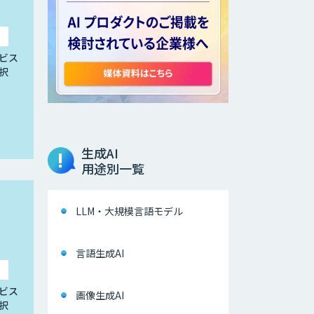
ビス
択
生成AI
用途別一覧
LLM・大規模言語モデル
言語生成AI
ビス
画像生成AI
択