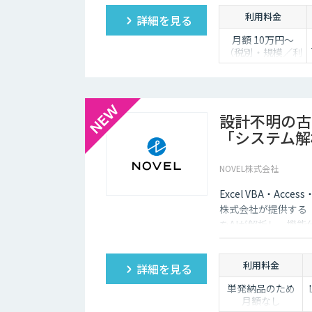
利用料金
詳細を見る
月額 10万円〜
（税別・規模／利
用人数により個別
見積）
設計不明の古
「システム解
NOVEL株式会社
Excel VBA・Acc
株式会社が提供する
をAIが解析し、機能
利用料金
詳細を見る
単発納品のため
月額なし