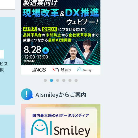
ビス
択
AIsmileyからご案内