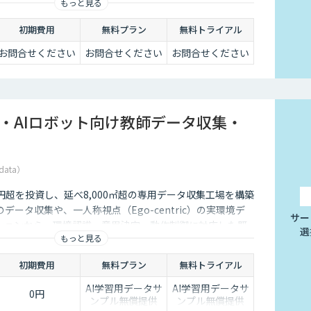
もっと見る
するサービスです。社内に眠るデータを「会社の資産」と
ることができます。
初期費用
無料プラン
無料トライアル
お問合せください
お問合せください
お問合せください
I・AIロボット向け教師データ収集・
data）
5億円超を投資し、延べ8,000㎡超の専用データ収集工場を構築
データ収集や、一人称視点（Ego-centric）の実環境デ
サー
ションから、環境認識・意思決定・動作制御に対応した既
選
もっと見る
、フィジカルAI開発を加速させる包括的なデータソリュー
ます。
初期費用
無料プラン
無料トライアル
AI学習用データサ
AI学習用データサ
0円
ンプル無償提供
ンプル無償提供