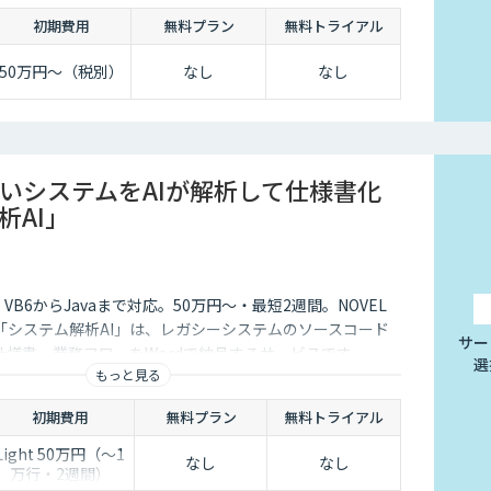
初期費用
無料プラン
無料トライアル
50万円〜（税別）
なし
なし
いシステムをAIが解析して仕様書化
析AI」
ess・VB6からJavaまで対応。50万円〜・最短2週間。NOVEL
「システム解析AI」は、レガシーシステムのソースコード
サー
仕様書・業務フローをWordで納品するサービスです。
選
もっと見る
初期費用
無料プラン
無料トライアル
Light 50万円（〜1
なし
なし
万行・2週間）