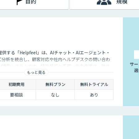
目的
規模
が提供する「Helpfeel」は、AIチャット・AIエージェント・
oC分析を統合し、顧客対応や社内ヘルプデスクの問い合わ
サー
AI検索システムです。特許技術と手厚い伴走支援で、誰で
選
もっと見る
けられます。
初期費用
無料プラン
無料トライアル
要相談
なし
あり