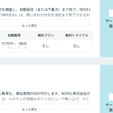
定を調査し、自動返信（または下書き）まで完了。NOVEL
神対応AI」は、問い合わせ対応を送信まで完了させるAI
顧客情報・契約・規定を突き合わせて回答を数十秒で作成
サー
もっと見る
選
き止めかを選べます。
初期費用
無料プラン
無料トライアル
50万円〜（税抜
なし
なし
き・約1ヶ月〜構
築）
教育も、御社専用のAIが代行します。NOVEL株式会社が
」は、ベテランの知識をAIインタビューで吸い上げ、マニ
を代行するAI教育係です。24時間・出典つきで新人の質
サー
もっと見る
選