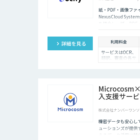
紙・PDF・画像ファ
NexusCloud Sy
を統合し、紙・PD
化し、AIエージェン
す。
利用料金
詳細を見る
サービスはOCR、
翻訳、審査の各サ
ービスの基本使用
料＋ポイント使用
料（従量）での構
成
（基本利用料）
Microco
・1サービスあた
入支援サービ
り100,000円/月
（ポイント使用
株式会社ナンバーワンソ
料）
・1ポイント1円相
機密データも安心し
当、10,000ポイン
ューションズが提供す
ト単位で事前デポ
えるデータ活用に特化
ジット