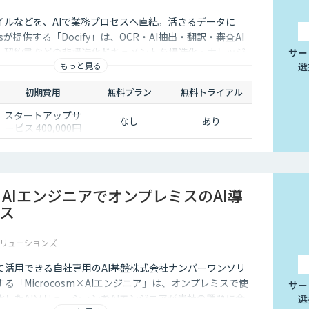
イルなどを、AIで業務プロセスへ直結。活きるデータに
stemsが提供する「Docify」は、OCR・AI抽出・翻訳・審査AI
F・契約書などの非構造化ドキュメントを構造化・ナレッジ
サー
もっと見る
選
トによる業務自動化まで実現するAIプラットフォームで
初期費用
無料プラン
無料トライアル
スタートアップサ
なし
あり
ービス 400,000円
より（別途個別見
積）
sm×AIエンジニアでオンプレミスのAI導
ス
リューションズ
て活用できる自社専用のAI基盤株式会社ナンバーワンソリ
る「Microcosm×AIエンジニア」は、オンプレミスで使
サー
したAIソリューションをAIエンジニアが貴社の課題に合
選