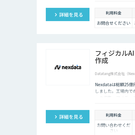
わせてカスタマイズ
・各サービス毎の
利用ポイントは以
して生まれ変わらせ
利用料金
下の通り
詳細を見る
OCR 5ポイ
お問合せください
ント/1ページあた
り
翻訳 1ポイ
ント/1,000文字
審査 5ポイ
フィジカルA
ント/1審査
作成
Datatang株式会社（Nex
Nexdataは総額2
しました。工場内での
ータ収集・アノテー
製データセットまで
ションを提供いたし
利用料金
詳細を見る
お問い合わせくだ
さい