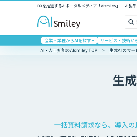
DXを推進するAIポータルメディア「AIsmiley」｜ A
検
索:
産業・業種からAIを探す
サービス・技術から
AI・人工知能のAIsmiley TOP
生成AI のサ
生成
一括資料請求なら、導入の