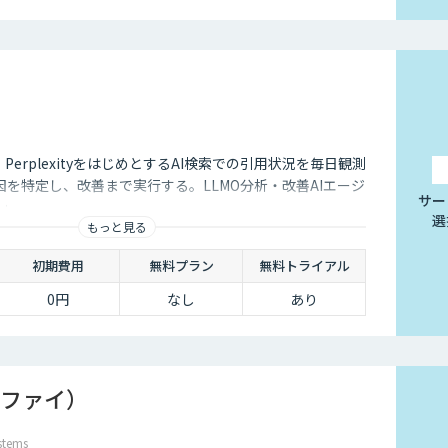
Standard 100万円
（〜5万行・1ヶ
月〜）
Premium 150万
円〜（5万行超・
1〜2ヶ月）（税
別）
ni・PerplexityをはじめとするAI検索での引用状況を毎日観測
を特定し、改善まで実行する。LLMO分析・改善AIエージ
サー
キ」。
選
もっと見る
初期費用
無料プラン
無料トライアル
0円
なし
あり
ドシファイ）
tems