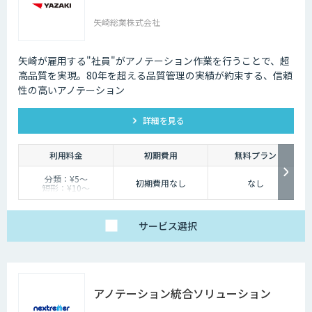
矢崎総業株式会社
矢崎が雇用する"社員"がアノテーション作業を行うことで、超
高品質を実現。80年を超える品質管理の実績が約束する、信頼
性の高いアノテーション
詳細を見る
利用料金
初期費用
無料プラン
分類：¥5～
初期費用なし
なし
短形：¥10～
キーポイント： ¥7～
※料金は要件によって
異なるため、お見積も
りください
サービス
選択
アノテーション統合ソリューション