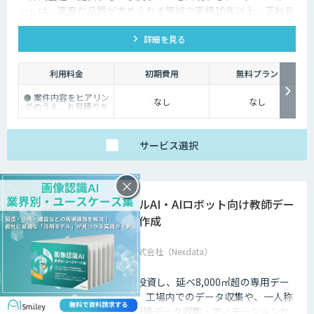
ン」は、高度な品質が求められる領域で実績10年以上。正社員
100%のダブルチェック体制で、手戻りを未然に防ぎ高精度な
詳細を見る
教師データを提供します。
利用料金
初期費用
無料プラン
⚫ 案件内容をヒアリン
なし
なし
グのうえ、お見積りを
作成します
⚫ 初回のお取引では、
トライアル実施後に概
算見積をご提示いたし
サービス
選択
ます
⚫ ご予算や納期条件に
応じたご提案も可能で
す
×
フィジカルAI・AIロボット向け教師デー
タ収集・作成
Datatang株式会社（Nexdata）
Nexdataは総額25億円超を投資し、延べ8,000㎡超の専用デー
タ収集工場を構築しました。工場内でのデータ収集や、一人称
視点（Ego-centric）の実環境データ収集・アノテーションか