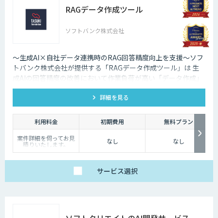
DX-laeiの基本的な機能
RAGデータ作成ツール
を、高精度でありなが
らコストを抑えてご利
用いただけます。
ソフトバンク株式会社
【アドバンス】
ベーシックの機能に加
え、基本的なカスタマ
イズ（辞書構築・AI学
～生成AI×自社データ連携時のRAG回答精度向上を支援～ソフ
習）に対応したプラ
トバンク株式会社が提供する「RAGデータ作成ツール」は 生
ン。
個社最適化すること
成AIの回答精度の改善において作業負荷が高い「データ作成」
で、複雑な図表や画像
や「回答精度評価」を ワンストップで効率化し、回答精度の向
が含まれたドキュメン
トの構造化処理が可能
詳細を見る
上を支援します。
です。
【プレミアム】
アドバンスの内容に加
利用料金
初期費用
無料プラン
え、より高度なカスタ
マイズ（高精度AI学
案件詳細を伺ってお見
習・フォロー支援）に
なし
なし
積りいたします。
対応するプラン。
販売サービス連携やオ
ンプレミス環境への対
応など、個別要件に柔
軟にお応えします。
サービス
選択
ベーシックプランは、
月額25万円（税別）～
にてご提供しておりま
す。
詳しくはお問い合わせ
ください。
ソフトクリエイトのAI開発サービス