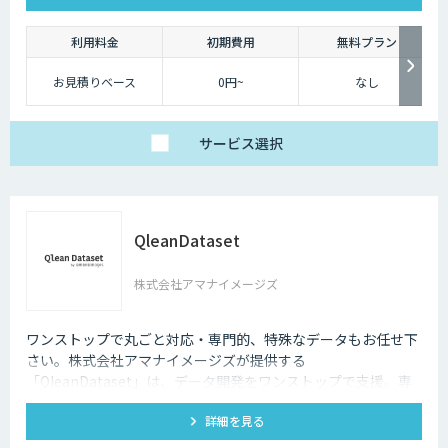
利用料金
初期費用
無料プラン
お見積りベース
0円~
なし
サービス
選択
QleanDataset
株式会社アマナイメージズ
ワンストップで丸ごと対応・専門的、特殊なデータもお任せ下
さい。株式会社アマナイメージズが提供する
「QleanDataset」は、データ開発をワンストップで支援。専
門チームが多様なデータ制作から権利チェックまで対応し、商
詳細を見る
用利用も安心です。