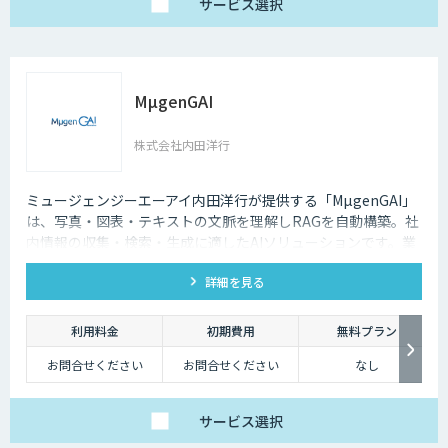
サービス
選択
MµgenGAI
株式会社内田洋行
ミュージェンジーエーアイ内田洋行が提供する「MµgenGAI」
は、写真・図表・テキストの文脈を理解しRAGを自動構築。社
内情報の収集・検索・生成に適したAIソリューションです。業
種を問わず業務効率とナレッジ活用を支援します。
詳細を見る
利用料金
初期費用
無料プラン
お問合せください
お問合せください
なし
サービス
選択