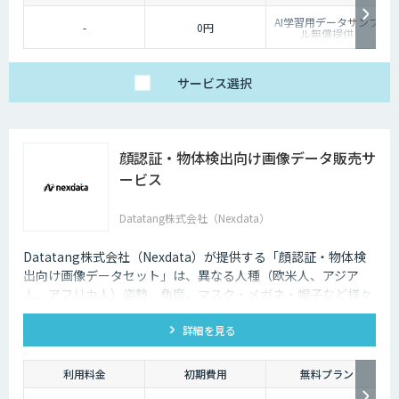
AI学習用データサンプ
-
0円
ル無償提供
サービス
選択
顔認証・物体検出向け画像データ販売サ
ービス
Datatang株式会社（Nexdata）
Datatang株式会社（Nexdata）が提供する「顔認証・物体検
出向け画像データセット」は、異なる人種（欧米人、アジア
人、アフリカ人）姿勢、角度、マスク・メガネ・帽子など様々
な状況をカバー、総計500万枚を超えています。
詳細を見る
利用料金
初期費用
無料プラン