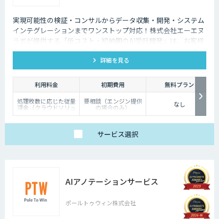
実現可能性の検証・コンサルからデータ収集・開発・システム
インテグレーションまでワンストップ対応！株式会社エーエヌ
ラボが提供する「低コスト・短納期のAI受託開発」は、お客様
のニーズにピッタリ合った画像AIソリューション開発します。
詳細を見る
200件以上の実績。無料トライアルもあり、初めての方でも安
心してお任せください！
利用料金
初期費用
無料プラン
処理枚数に応じた従量
要相談（エンジン提供
なし
課金（クラウドソリュ
の場合のみ）
ーション）、オンプレ
ミス対応、エンジンの
一括提供など、ご要望
に応じて柔軟に対応し
サービス
選択
ます。データ処理のみ
希望する場合は、目安
として写真一枚あたり
数円程度とお考えくだ
さい。
AIアノテーションサービス
ポールトゥウィン株式会社