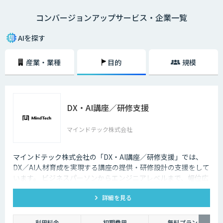
「新しいコミュニケーションの手法としてSNSをはじめたが放置してい
コンバージョンアップサービス・企業一覧
る」
「サイト運営の作業が多く、過去の顧客データの分析まで手が回らない」
「既にクーポンの自動表示を行っているが逆効果だという声もある」
AIを探す
このようなお悩みの声が数多く寄せられています。
産業・業種
目的
規模
お客様の行動履歴から1人ひとりのニーズを分析し、興味のある商品を最
適なタイミングでレコメンドするAI・人工知能搭載の各種サービスが注目
されています。
DX・AI講座／研修支援
マインドテック株式会社
マインドテック株式会社の「DX・AI講座／研修支援」では、
DX／AI人材育成を実現する講座の提供・研修設計の支援をして
います。 ビジネスパーソンからエンジニアレベルまで、幅位広
いラインナップの講座を取り揃えており、貴社の課題に合わせ
詳細を見る
たオーダーメイド提案も可能です。
利用料金
初期費用
無料プラン