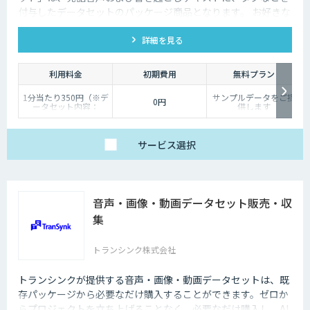
付与したデータセットのパッケージ商品となります。 お好きな
発話カテゴリよりお買い求めいただけます。
詳細を見る
利用料金
初期費用
無料プラン
1分当たり350円（※デ
サンプルデータをご提
0円
ータセット内容：
供します
wav/txt/eaf）
サービス
選択
音声・画像・動画データセット販売・収
集
トランシンク株式会社
トランシンクが提供する音声・画像・動画データセットは、既
存パッケージから必要なだけ購入することができます。ゼロか
らプロジェクトを立ち上げることなく、必要なだけ購入し、AI