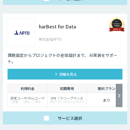
harBest for Data
株式会社APTO
課題設定からプロジェクトの全体設計まで、 AI実装をサポー
ト。
詳細を見る
利用料金
初期費用
無料プラン
通常ユーザ/Proユーザ
0円（フリープランお
あり
収集： 5円～/ 7円～
申込で1,000point付与
分類： 2円～/ 3円～
のキャンペーン実施）
短形： 5円～/ 6円～
多角形： 10円～ / 15
円～
サービス
選択
塗潰し： 20円～ / 30
円～
AI開発に関わるデータ