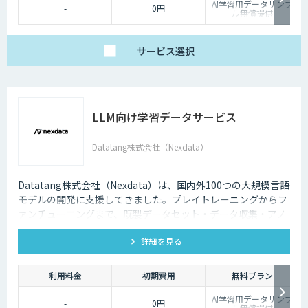
AI学習用データサンプ
-
0円
ル無償提供
サービス
選択
LLM向け学習データサービス
Datatang株式会社（Nexdata）
Datatang株式会社（Nexdata）は、国内外100つの大規模言語
モデルの開発に支援してきました。プレイトレーニングからフ
ァンチューニングまで、既製データセット・データ収集・アノ
テーションを一気貫通して提供しております。
詳細を見る
利用料金
初期費用
無料プラン
AI学習用データサンプ
-
0円
ル無償提供