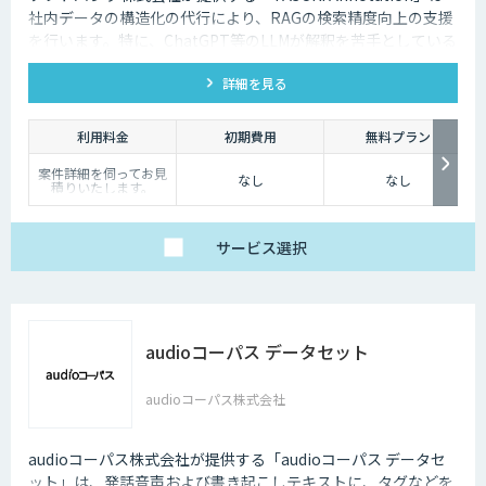
社内データの構造化の代行により、RAGの検索精度向上の支援
を行います。特に、ChatGPT等のLLMが解釈を苦手としている
図表などの情報も回答させることが可能になります。
詳細を見る
利用料金
初期費用
無料プラン
案件詳細を伺ってお見
なし
なし
積りいたします。
サービス
選択
audioコーパス データセット
audioコーパス株式会社
audioコーパス株式会社が提供する「audioコーパス データセ
ット」は、発話音声および書き起こしテキストに、タグなどを