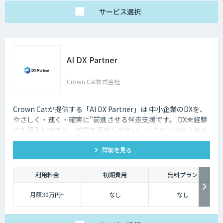
サービス
選択
AI DX Partner
Crown Cat株式会社
Crown Catが提供する「AI DX Partner」は 中小企業のDXを、
やさしく・速く・確実に”前進させる伴走支援です。 DX未経験
でも導入しやすく、効果を実感しやすい、小さな一歩から始め
るDX支援サービスです。 AI DX Partnerは、大手企業のDX支援
詳細を見る
で培ったノウハウをベースに、 地方・中小企業のための“現実
的なDX”を設計・実装・運用まで一貫して支援いたします。 私
たちは、コンサル×開発×AIの力で、現場に寄り添った 『ちょ
利用料金
初期費用
無料プラン
うどいいDX』を実現します。
月額30万円~
なし
なし