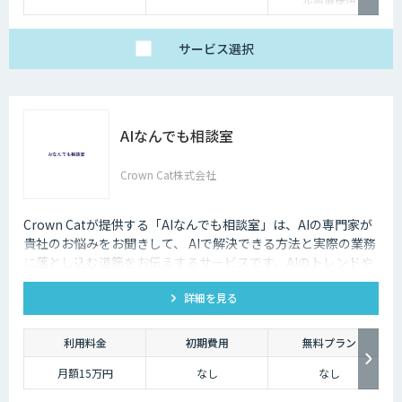
サービス
選択
AIなんでも相談室
Crown Cat株式会社
Crown Catが提供する「AIなんでも相談室」は、AIの専門家が
貴社のお悩みをお聞きして、 AIで解決できる方法と実際の業務
に落とし込む道筋をお伝えするサービスです。AIのトレンドや
最新の事例はもちろん、自社にあった活用を安価にクイックに
詳細を見る
知ることができます。
利用料金
初期費用
無料プラン
月額15万円
なし
なし