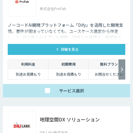
株式会社ProFab
ノーコードAI開発プラットフォーム「Dify」を活用した開発支
援。要件が固まっていなくても、ユースケース選定から伴走
し、2ヶ月で動くAIアプリを構築。研修との連携で、開発後の
内製化・自走までサポートします。
詳細を見る
利用料金
初期費用
無料プラン
別途お見積もり
別途お見積もり
お問合せください
サービス
選択
地理空間DX ソリューション
DAI Labs株式会社