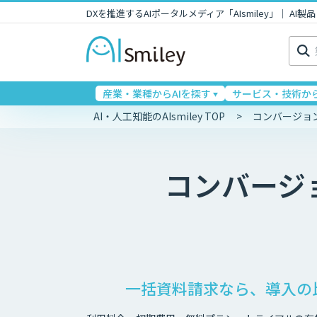
DXを推進するAIポータルメディア「AIsmiley」｜ A
検
索:
産業・業種からAIを探す
サービス・技術から
AI・人工知能のAIsmiley TOP
コンバージョ
コンバージ
一括資料請求なら、導入の