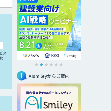
ビス
択
AIsmileyからご案内