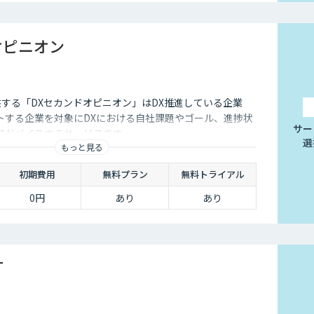
オピニオン
供する「DXセカンドオピニオン」はDX推進している企業
トする企業を対象にDXにおける自社課題やゴール、進捗状
サー
アドバイスするサービスです
選
もっと見る
初期費用
無料プラン
無料トライアル
0円
あり
あり
T