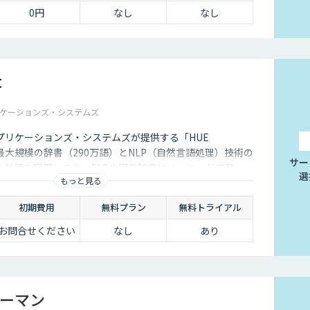
0円
なし
なし
t
ケーションズ・システムズ
プリケーションズ・システムズが提供する「HUE
日本最大規模の辞書（290万語）とNLP（自然言語処理）技術の
サー
の対話を実現します。FAQや固有辞書はノーコードで登
選
もっと見る
や改善ポイントがダッシュボード化されており、自社で簡
す。
初期費用
無料プラン
無料トライアル
お問合せください
なし
あり
ーマン