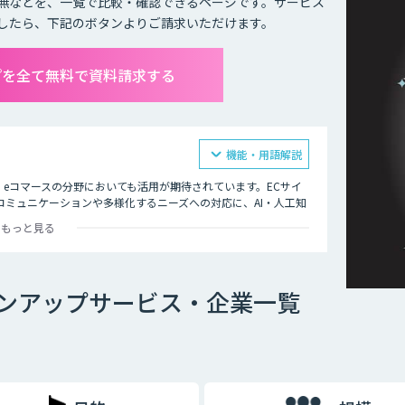
無などを、一覧で比較・確認できるページです。サービス
したら、下記のボタンよりご請求いただけます。
プを全て無料で資料請求する
機能・用語解説
、eコマースの分野においても活用が期待されています。ECサイ
ミュニケーションや多様化するニーズへの対応に、AI・人工知
もっと見る
たが放置している」
で手が回らない」
ンアップサービス・企業一覧
う声もある」
のある商品を最適なタイミングでレコメンドするAI・人工知能