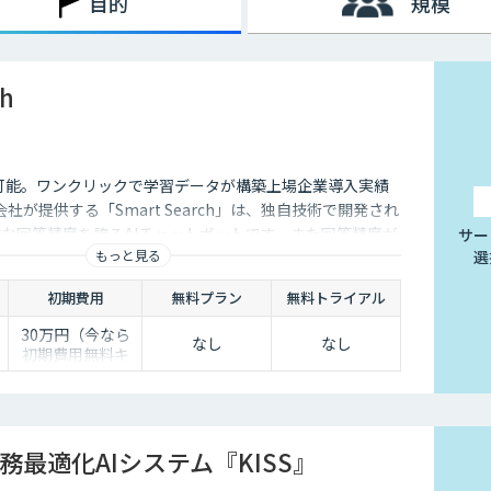
目的
規模
ch
I連携も可能。ワンクリックで学習データが構築上場企業導入実績
式会社が提供する「Smart Search」は、独自技術で開発され
的な回答精度を誇るAIチャットボットです。また回答精度が
サー
もっと見る
選
ら簡単にご自身でチューニングができる、簡単でかつ高精
。
初期費用
無料プラン
無料トライアル
30万円（今なら
なし
なし
初期費用無料キ
0
ャンペーン中）
半
務最適化AIシステム『KISS』