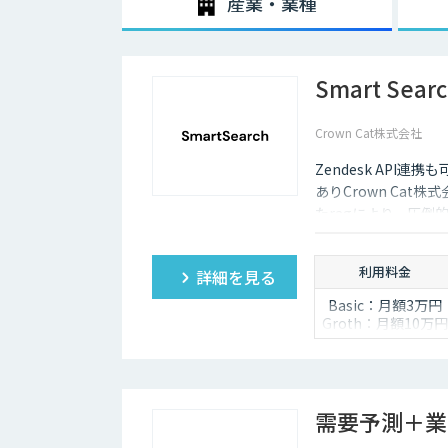
産業・業種
Smart Sear
Crown Cat株式会社
Zendesk AP
ありCrown Cat株
たragにより、圧倒
悪い時は管理画面か
度な特徴があります
利用料金
詳細を見る
Basic：月額3万円
Groth：月額10万円
Enterprise：月額2
万円
Trial：各プランの
額 ３０日間限定
需要予測＋業