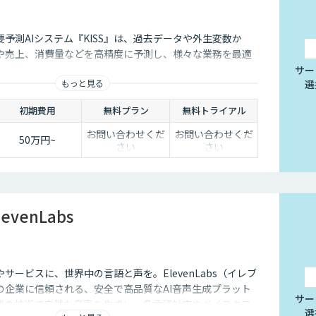
予測AIシステム『KISS』は、過去データや外生変数か
や売上、消費量などを高精度に予測し、様々な業務を最適
サー
もっと見る
選
初期費用
無料プラン
無料トライアル
お問い合わせくだ
お問い合わせくだ
50万円~
さい
さい
evenLabs
サービスに、世界中の言語と声を。ElevenLabs（イレブ
の企業に信頼される、安全で高品質なAI音声生成プラット
サー
端の技術で自然な音声を生成し、多言語対応やボイスクロ
選