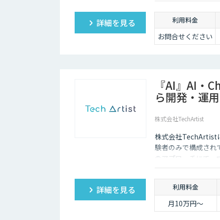
ーニング機能も、悪
利用料金
詳細を見る
お問合せください
『AI』AI・
ら開発・運用
株式会社TechArtist
株式会社TechArt
験者のみで構成され
のアプローチにて、
算』でご提供可能で
利用料金
詳細を見る
月10万円〜