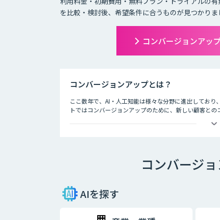
利用料金・初期費用・無料プラン・トライアルの有
を比較・検討後、希望条件に合うものが見つかりま
コンバージョンアッ
コンバージョンアップとは？
ここ数年で、AI・人工知能は様々な分野に進出しており
トではコンバージョンアップのために、新しい顧客とのコ
能の技術が活用されています。
ECサイト運用担当者からは、
「新しいコミュニケーションの手法としてSNSをはじめ
「サイト運営の作業が多く、過去の顧客データの分析ま
コンバージョ
「既にクーポンの自動表示を行っているが逆効果だとい
このようなお悩みの声が数多く寄せられています。
お客様の行動履歴から1人ひとりのニーズを分析し、興味
AIを探す
搭載の各種サービスが注目されています。