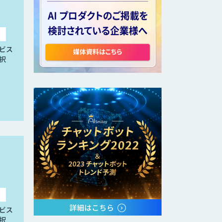
ビス
択
ビス
択