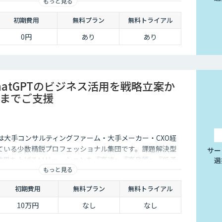
もっと見る
用を防ぐ倫理的ガードレールの中で提供します。
初期費用
無料プラン
無料トライアル
0円
あり
あり
ChatGPTのビジネス活用を戦略立案か
までご支援
istは大手コンサルティングファーム・大手メーカー・CXO経
ている少数精鋭プロフェッショナル集団です。課題解決型
サー
成果を上げるソリューションを『高速』『高品質』『低予
選
もっと見る
す。
初期費用
無料プラン
無料トライアル
10万円
なし
なし