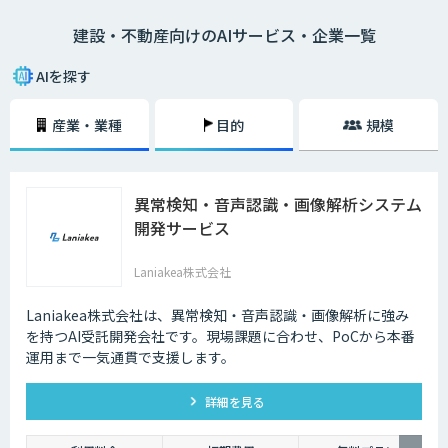
去の取引データや市場動向の調査に多くの時間を要していましたが、AIを
建設・不動産向けのAIサービス・企業一覧
活用することで膨大なデータをリアルタイムに分析し、迅速かつ精度の高
い物件査定が可能となっています。
AIを探す
産業・業種
目的
規模
異常検知・音声認識・画像解析システム
開発サービス
Laniakea株式会社
Laniakea株式会社は、異常検知・音声認識・画像解析に強み
を持つAI受託開発会社です。現場課題に合わせ、PoCから本番
運用まで一気通貫で支援します。
詳細を見る