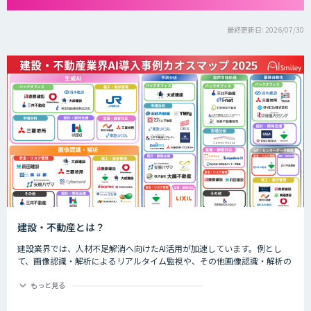
最終更新日: 2026/07/30
建設・不動産とは？
建設業界では、人材不足解消へ向けたAI活用が加速しています。例とし
て、画像認識・解析によるリアルタイム監視や、その他画像認識・解析の
精度向上などによる予知保全の自動化が進んでいます。また、工程管理、
技術継承・ナレッジ共有のシーンでもAIサービスが多く活用されていま
もっと見る
す。 不動産業界では、AIによる市場分析や査定・融資審査の高度化、顧客
対応等においてAIが活用されています。例として、従来の査定業務では過