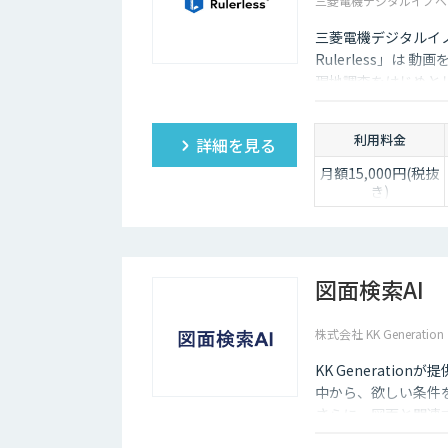
三菱電機デジタルイノベ
三菱電機デジタルイ
Rulerless」は
現地調査をはじめと
ままを共有しコミュ
す。
利用料金
詳細を見る
月額15,000円(税抜
き)
図面検索AI
株式会社 KK Generation
KK Generati
中から、欲しい条件
さらに、図面と関連
抽出した回答も生成