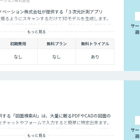
ーション株式会社
ノベーション株式会社が提供する「３次元計測アプリ
 動画を撮るようにスキャンするだけで3Dモデルを生成します。
した計測業務の効率化だけでなく、離れた人とも現場その
サー
もっと見る
選
ニケーションロス、人の移動コスト削減に貢献いたしま
初期費用
無料プラン
無料トライアル
なし
なし
あり
onが提供する「図面検索AI」は、大量に眠るPDFやCADの図面の
をチャットやフォームで入力すると簡単に特定出来ます。
する施工資料やメンテナンス資料も含めて参照し、内容を
サー
もっと見る
選
可能です