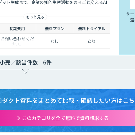
プット生成まで、企業の知的生産活動をまるごと変えるAI
サー
もっと見る
選
初期費用
無料プラン
無料トライアル
お問い合わせくだ
なし
あり
さい。
小売／該当件数 6件
ロダクト資料をまとめて
比較・確認したい方はこち
このカテゴリを全て無料で資料請求する