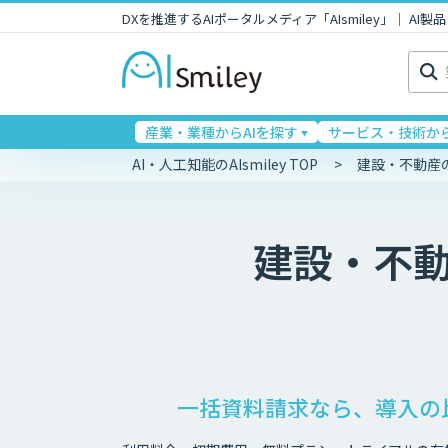
DXを推進するAIポータルメディア「AIsmiley」｜ A
検
索:
産業・業種からAIを探す
サービス・技術から
AI・人工知能のAIsmiley TOP
建設・不動産
建設・不
一括資料請求なら、導入の