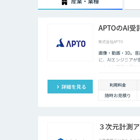
産業・業種
APTOのAI
株式会社APTO
画像・動画・3D。
に、AIエンジニア
ーション開発に落と
利用料金
詳細を見る
随時お見積り
３次元計測アプリ