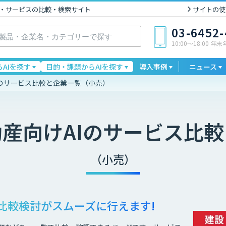
I製品・サービスの比較・検索サイト
サイトの使
03-6452
10:00〜18:00 年
AIを探す
目的・課題からAIを探す
導入事例
ニュース
のサービス比較と企業一覧（小売）
動産
向けAIのサービス比
（小売）
比較検討が
スムーズに行えます!