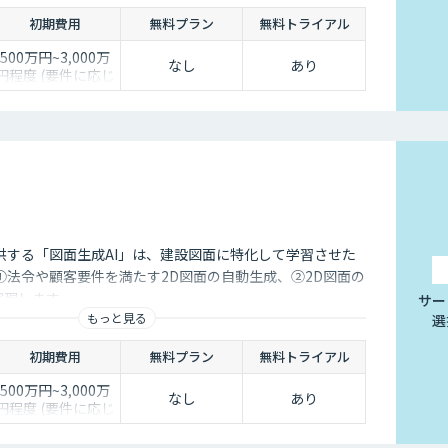
初期費用
無料プラン
無料トライアル
500万円~3,000万
なし
あり
円程度 (要件に応じ
て個別にお見積り)
onが提供する「図面生成AI」は、建設図面に特化して学習させた
①法令や顧客要件を満たす2D図面の自動生成、②2D図面の
実現します
サー
もっと見る
選
初期費用
無料プラン
無料トライアル
500万円~3,000万
なし
あり
円程度 (要件に応じ
て個別にお見積り)