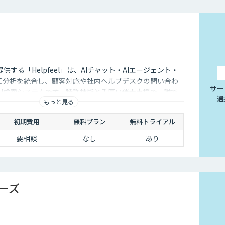
が提供する「Helpfeel」は、AIチャット・AIエージェント・
oC分析を統合し、顧客対応や社内ヘルプデスクの問い合わ
サー
AI検索システムです。特許技術と手厚い伴走支援で、誰で
選
もっと見る
けられます。
初期費用
無料プラン
無料トライアル
要相談
なし
あり
リーズ