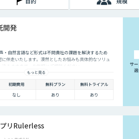
目的
規模
受託開発
音声・自然言語など形式は不問貴社の課題を解決するため
が密に伴走いたします。漠然としたお悩みも具体的なソリュ
サー
し込みますので、お気軽にご相談ください。
選
もっと見る
初期費用
無料プラン
無料トライアル
なし
あり
あり
Rulerless