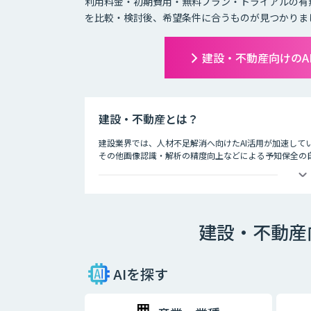
利用料金・初期費用・無料プラン・トライアルの有
を比較・検討後、希望条件に合うものが見つかりま
建設・不動産向けのA
建設・不動産とは？
建設業界では、人材不足解消へ向けたAI活用が加速して
その他画像認識・解析の精度向上などによる予知保全の
有のシーンでもAIサービスが多く活用されています。 不
客対応等においてAIが活用されています。例として、従
間を要していましたが、AIを活用することで膨大なデー
となっています。
建設・不動産
AIを探す