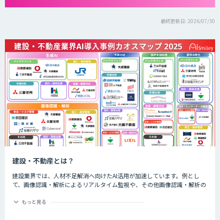
最終更新日: 2026/07/30
建設・不動産とは？
建設業界では、人材不足解消へ向けたAI活用が加速しています。例とし
て、画像認識・解析によるリアルタイム監視や、その他画像認識・解析の
精度向上などによる予知保全の自動化が進んでいます。また、工程管理、
技術継承・ナレッジ共有のシーンでもAIサービスが多く活用されていま
もっと見る
す。 不動産業界では、AIによる市場分析や査定・融資審査の高度化、顧客
対応等においてAIが活用されています。例として、従来の査定業務では過