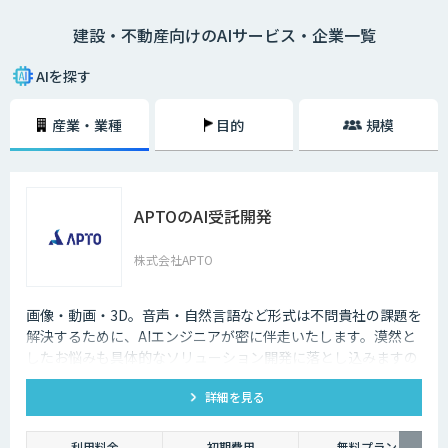
去の取引データや市場動向の調査に多くの時間を要していましたが、AIを
建設・不動産向けのAIサービス・企業一覧
活用することで膨大なデータをリアルタイムに分析し、迅速かつ精度の高
い物件査定が可能となっています。
AIを探す
産業・業種
目的
規模
APTOのAI受託開発
株式会社APTO
画像・動画・3D。音声・自然言語など形式は不問貴社の課題を
解決するために、AIエンジニアが密に伴走いたします。漠然と
したお悩みも具体的なソリューション開発に落とし込みますの
で、お気軽にご相談ください。
詳細を見る
利用料金
初期費用
無料プラン