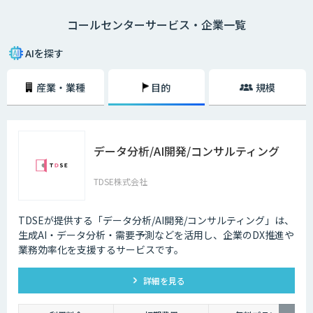
になり、電話対応の品質も向上しました。
コールセンターサービス・企業一覧
メールでのやり取りに比べ、チャットでのやり取りは即時性があることも
大きな理由の一つです。顧客の時間の都合に合わせて問い合わせができる
AIを探す
ようになることで、カスタマーサポートが向上します。その結果顧客が知
りたいときにすぐ問題を解決できるので、顧客満足度も向上します。ま
産業・業種
目的
規模
た、AIによる自然なコミュニケーションを図ることで、顧客との関係性を
維持することも期待できます。
AI・人工知能では対応できないような複雑な質問や、利用者の意図する回
答ができなかった場合は、オペレーターによる有人チャットで継続対応を
データ分析/AI開発/コンサルティング
可能にする機能も重要です。専門スキルを持ったオペレーターがチャット
による対応を行うとともに、その中で得られたナレッジを蓄積していくこ
とで、運用開始後の回答精度の維持と向上につながります。AIと専門家と
TDSE株式会社
の連携が、自動回答率を高めるサイクルを回します。また、蓄積されたナ
レッジは、問い合わせをリアルタイムでテキスト化し、問い合わせ内容に
対する回答候補をオペレーターに提示するサービスにも活用することが可
TDSEが提供する「データ分析/AI開発/コンサルティング」は、
能です。回答内容の候補や関連する資料を瞬時に画面に表示できるように
生成AI・データ分析・需要予測などを活用し、企業のDX推進や
なった結果、回答にかかる時間の短縮でき、顧客からの電話のつながりや
業務効率化を支援するサービスです。
すさが改善されるのです。
詳細を見る