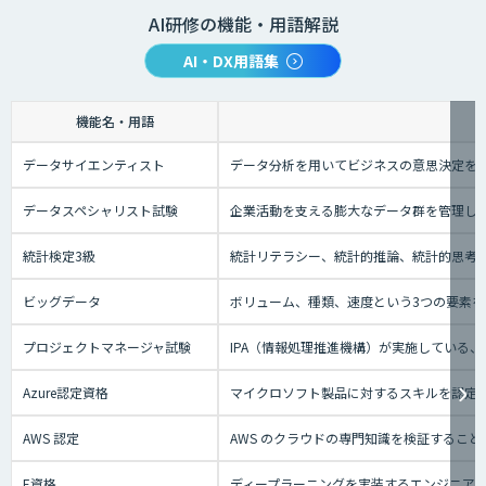
AI研修の機能・用語解説
AI・DX用語集
機能名・用語
データサイエンティスト
データ分析を用いてビジネスの意思決定を
データスペシャリスト試験
企業活動を支える膨大なデータ群を管理し
統計検定3級
統計リテラシー、統計的推論、統計的思考の
ビッグデータ
ボリューム、種類、速度という3つの要素を
プロジェクトマネージャ試験
IPA（情報処理推進機構）が実施している
Azure認定資格
マイクロソフト製品に対するスキルを認定す
AWS 認定
AWS のクラウドの専門知識を検証するこ
E資格
ディープラーニングを実装するエンジニアの