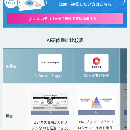
比較・確認したい方はこちら
このカテゴリを全て無料で資料請求する
AI研修機能比較表
製品名
AI Growth Program
DX人材育成支援
S
機能
DXのプランニングとプ
S
｢ビジネス現場がAIドリ
ロジェクト推進を担う
今
ブンなDXを推進できる｣