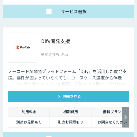
1名25万円〜（10名以
上より可能）
サービス
選択
Dify開発支援
株式会社ProFab
ノーコードAI開発プラットフォーム「Dify」を活用した開発支
援。要件が固まっていなくても、ユースケース選定から伴走
し、2ヶ月で動くAIアプリを構築。研修との連携で、開発後の
内製化・自走までサポートします。
詳細を見る
利用料金
初期費用
無料プラン
別途お見積もり
別途お見積もり
お問合せください