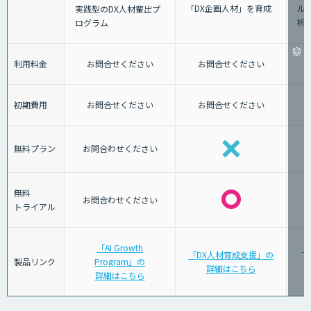
「DX企画人材」を育成
ル
実践型のDX人材輩出プ
析
ログラム
利用料金
お問合せください
お問合せください
初期費用
お問合せください
お問合せください
無料プラン
お問合わせください
無料
お問合わせください
トライアル
「AI Growth
「
「DX人材育成支援」の
製品リンク
Program」の
詳細はこちら
詳細はこちら