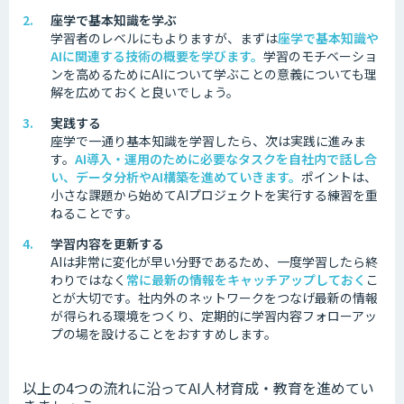
座学で基本知識を学ぶ
学習者のレベルにもよりますが、まずは
座学で基本知識や
AIに関連する技術の概要を学びます。
学習のモチベーショ
ンを高めるためにAIについて学ぶことの意義についても理
解を広めておくと良いでしょう。
実践する
座学で一通り基本知識を学習したら、次は実践に進みま
す。
AI導入・運用のために必要なタスクを自社内で話し合
い、データ分析やAI構築を進めていきます。
ポイントは、
小さな課題から始めてAIプロジェクトを実行する練習を重
ねることです。
学習内容を更新する
AIは非常に変化が早い分野であるため、一度学習したら終
わりではなく
常に最新の情報をキャッチアップしておく
こ
とが大切です。
社内外のネットワークをつなげ最新の情報
が得られる環境をつくり、定期的に学習内容フォローアッ
プの場を設けることをおすすめします。
以上の4つの流れに沿ってAI人材育成・教育を進めてい