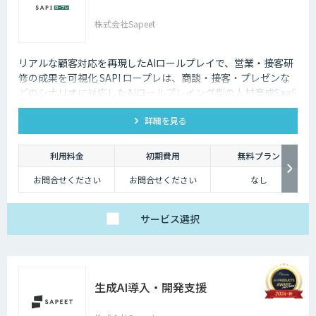
株式会社Sapeet
リアルな顧客対応を再現したAIロールプレイで、営業・接客研
修の成果を可視化 SAPI ロープレは、商談・接客・プレゼンな
どのシナリオに対応したAIロールプレイング型の人材育成SaaS
です。 AIアバターとの実践トレーニングと動画フィードバック
詳細を見る
により、新人・中途スタッフの早期戦力化と教育の属人化解消
を支援します。
利用料金
初期費用
無料プラン
お問合せください
お問合せください
なし
サービス
選択
生成AI導入・開発支援