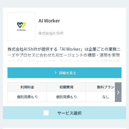
AI Worker
株式会社AI Shift
株式会社AI Shiftが提供する「AI Worker」は企業ごとの業務ニ
ーズやプロセスに合わせたAIエージェントの構築・運用を実現
するプラットフォームです。サイバーエージェントの独自大規
模言語モデルの開発知見と、当社の生成AI導入支援の経験を活
詳細を見る
かし開発しました。 当社では、AIエージェントの活用戦略か
ら、導入後の運用や定着まで一気通貫でご支援いたしますの
で、お気軽にご相談ください。
利用料金
初期費用
無料プラン
個別見積もり
個別見積もり
なし
サービス
選択