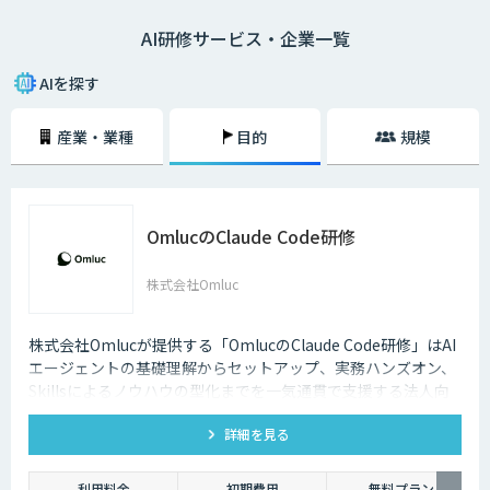
トができない、AIの活用アイデアが出ないなどの課題を解決することで、
AI研修サービス・企業一覧
AIプロジェクトを推進するチームを作ることができるでしょう。
AIを探す
産業・業種
目的
規模
OmlucのClaude Code研修
株式会社Omluc
株式会社Omlucが提供する「OmlucのClaude Code研修」はAI
エージェントの基礎理解からセットアップ、実務ハンズオン、
Skillsによるノウハウの型化までを一気通貫で支援する法人向
け研修サービスです。
詳細を見る
利用料金
初期費用
無料プラン