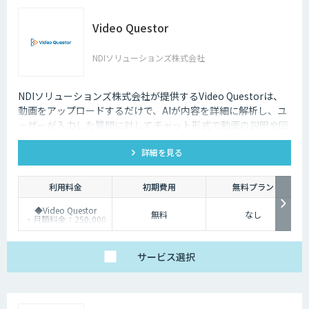
Video Questor
NDIソリューションズ株式会社
NDIソリューションズ株式会社が提供するVideo Questorは、
動画をアップロードするだけで、AIが内容を詳細に解析し、ユ
ーザーが入力した質問に対してチャット形式で動画の説明や回
答を行います。
詳細を見る
利用料金
初期費用
無料プラン
◆Video Questor
無料
なし
・月額料金：250,000
円～ ※追加料金なく
Questellaを利用できま
す。
◆Questella
サービス
選択
・月額料金：100,000
円～