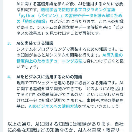
AIに関する基礎知識を学んだ後、AIを運用するために必要
な知識です。
機械学習で使用するプログラミング言語
「python（パイソン）」の習得やデータを読み解くため
の「統計の知識」
などがこれに当たります。これらの知識
があると、システムの企画立案やデータ解析を基に「ビジ
ネスの改善点」を見つけ出すことが可能です。
AIを実装できる知識
システムをプログラミングで実装するための知識です。
こ
の知識があるとAIシステムの開発を行えます。
AI導入後の
精度向上のためのチューニング方法
も身につけておくと良
いでしょう。
AIをビジネスに活用するための知識
現場でプロジェクトを進める際に必要となる知識です。
AI
に関する基礎知識や開発ができても「どのようにAIを活用
すると自社の課題解決ができるのか」という点がわからな
ければ十分に知識が活用できません。
事例や現場の課題を
基に、
AIのビジネスへの活用方法
を学んでいきましょう。
以上の通り、AIに関する知識には種類があります。
自社
に必要な知識はどの知識なのか、AI人材育成・教育サー