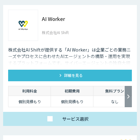
AI Worker
株式会社AI Shift
株式会社AI Shiftが提供する「AI Worker」は企業ごとの業務ニ
ーズやプロセスに合わせたAIエージェントの構築・運用を実現
するプラットフォームです。サイバーエージェントの独自大規
模言語モデルの開発知見と、当社の生成AI導入支援の経験を活
詳細を見る
かし開発しました。 当社では、AIエージェントの活用戦略か
ら、導入後の運用や定着まで一気通貫でご支援いたしますの
で、お気軽にご相談ください。
利用料金
初期費用
無料プラン
個別見積もり
個別見積もり
なし
サービス
選択