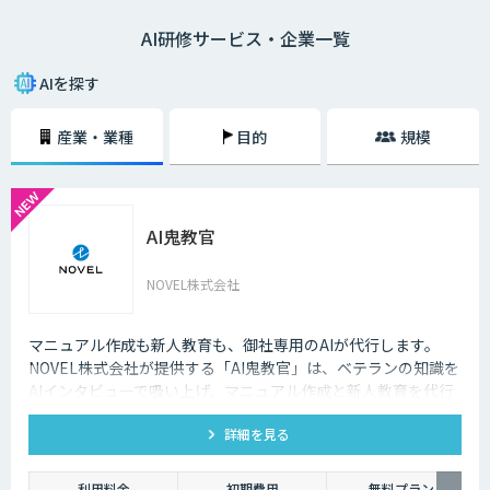
トができない、AIの活用アイデアが出ないなどの課題を解決することで、
AI研修サービス・企業一覧
AIプロジェクトを推進するチームを作ることができるでしょう。
AIを探す
産業・業種
目的
規模
AI鬼教官
NOVEL株式会社
マニュアル作成も新人教育も、御社専用のAIが代行します。
NOVEL株式会社が提供する「AI鬼教官」は、ベテランの知識を
AIインタビューで吸い上げ、マニュアル作成と新人教育を代行
するAI教育係です。24時間・出典つきで新人の質問に答えま
詳細を見る
す。
利用料金
初期費用
無料プラン