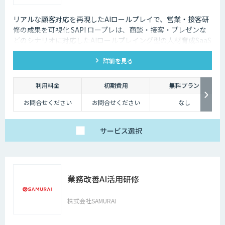
リアルな顧客対応を再現したAIロールプレイで、営業・接客研
修の成果を可視化 SAPI ロープレは、商談・接客・プレゼンな
どのシナリオに対応したAIロールプレイング型の人材育成SaaS
です。 AIアバターとの実践トレーニングと動画フィードバック
詳細を見る
により、新人・中途スタッフの早期戦力化と教育の属人化解消
を支援します。
利用料金
初期費用
無料プラン
お問合せください
お問合せください
なし
サービス
選択
業務改善AI活用研修
株式会社SAMURAI