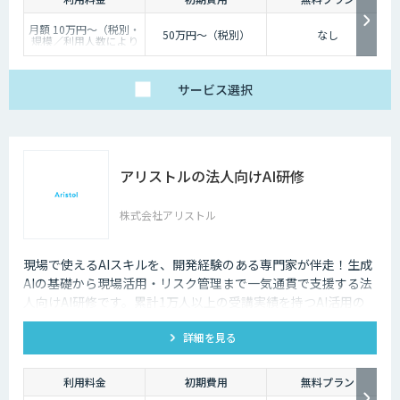
月額 10万円〜（税別・
50万円〜（税別）
なし
規模／利用人数により
個別見積）
サービス
選択
アリストルの法人向けAI研修
株式会社アリストル
現場で使えるAIスキルを、開発経験のある専門家が伴走！生成
AIの基礎から現場活用・リスク管理まで一気通貫で支援する法
人向けAI研修です。累計1万人以上の受講実績を持つAI活用の
専門家が、貴社の課題に合わせた研修を設計し、現場でのAI定
詳細を見る
着を伴走します。
利用料金
初期費用
無料プラン