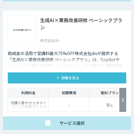
生成AI×業務改善研修 ベーシックプラ
ン
株式会社div
助成金の活用で受講料最大75%OFF株式会社divが提供する
「生成AI×業務改善研修 ベーシックプラン」は、Copilotや
Geminiなど自社で利用しているAIツールの活用法と業務自動
化の考え方をeラーニング+伴走で学べる研修です。
詳細を見る
利用料金
初期費用
無料プラン
受講人数やカスタマイ
-
なし
ズにより変動するため
お問い合わせください
サービス
選択