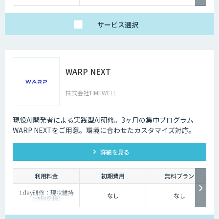
いたします。
詳しくは営業担当まで
お問い合わせくださ
い。
サービス
選択
WARP NEXT
株式会社TIMEWELL
現役AI開発者による実践型AI研修。3ヶ月の集中プログラム
WARP NEXTをご用意。環境に合わせたカスタマイズ対応。
詳細を見る
利用料金
初期費用
無料プラン
1day研修：現状維持
なし
なし
（個別見積）
スタンダードプラン：
1名25万円〜（10名以
上より可能）