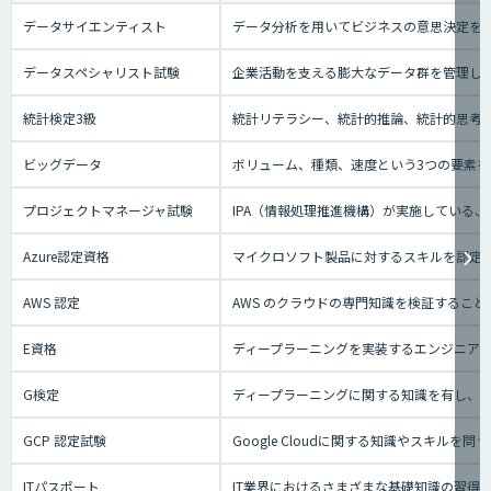
データサイエンティスト
データ分析を用いてビジネスの意思決定を
データスペシャリスト試験
企業活動を支える膨大なデータ群を管理し
統計検定3級
統計リテラシー、統計的推論、統計的思考の
ビッグデータ
ボリューム、種類、速度という3つの要素を
プロジェクトマネージャ試験
IPA（情報処理推進機構）が実施している
Azure認定資格
マイクロソフト製品に対するスキルを認定す
AWS 認定
AWS のクラウドの専門知識を検証するこ
E資格
ディープラーニングを実装するエンジニアの
G検定
ディープラーニングに関する知識を有し、
GCP 認定試験
Google Cloudに関する知識やスキ
ITパスポート
IT業界におけるさまざまな基礎知識の習得