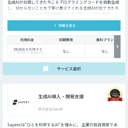
生成AIが台頭してきた今こそプログラミングコードを自動生成
し、分からないことを丁寧に教えてくれる生成AIが出てきた今
だからこそ！ ChatGPTを駆使してプログラミングを習得し、
業務改善のケーススタディを学んでいく本質的な研修を是非！
詳細を見る
利用料金
初期費用
無料プラン
【助成金を利用する
なし
なし
と、75%以上助成され
ます！】
定価は396,000円（税
込）ですが、厚生労働
省の人材開発支援助成
サービス
選択
金「事業展開等リスキ
リング支援コース」を
利用すると、 実質負担
額おひとり様87,480円
（税込）で受講が可能
です。※中小企業の場
合
生成AI導入・開発支援
株式会社Sapeet
Sapeetは"ひとを科学するAI"を強みに、 企業の独自資産であ