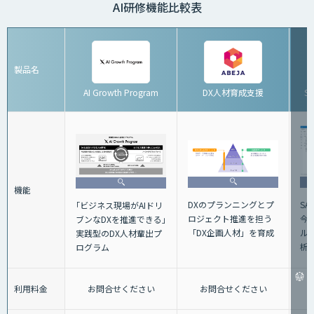
AI研修機能比較表
製品名
AI Growth Program
DX人材育成支援
S
機能
DXのプランニングとプ
S
｢ビジネス現場がAIドリ
ロジェクト推進を担う
今
ブンなDXを推進できる｣
「DX企画人材」を育成
ル
実践型のDX人材輩出プ
析
ログラム
利用料金
お問合せください
お問合せください