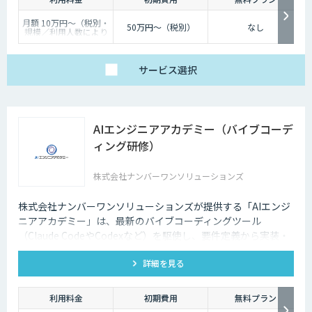
月額 10万円〜（税別・
50万円〜（税別）
なし
規模／利用人数により
個別見積）
サービス
選択
AIエンジニアアカデミー（バイブコーデ
ィング研修）
株式会社ナンバーワンソリューションズ
株式会社ナンバーワンソリューションズが提供する「AIエンジ
ニアアカデミー」は、最新のバイブコーディングツール
（Claude CodeやCodexなど）を駆使し、要件定義から実装・
テスト・レビューまで、AIとシステムを構築する開発プロセス
詳細を見る
を組織に実装する実践型の法人研修プログラムです。
利用料金
初期費用
無料プラン