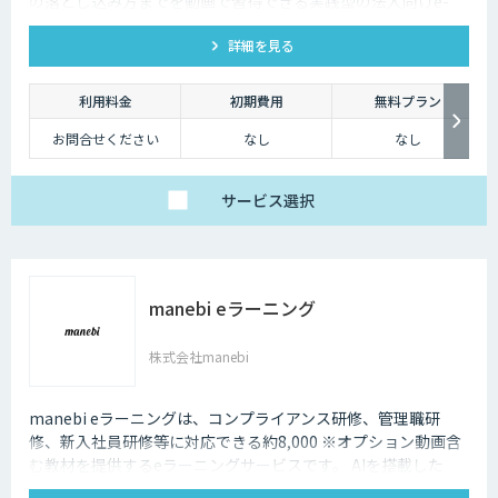
の落とし込み方までを動画で習得できる実践型の法人向けe-
Learningです。ボストンコンサルティング等のコンサルファー
詳細を見る
ム出身のAIのプロが設計・監修。豊富なユースケースととも
に、業務効率化に直結する実践的なコンテンツをご紹介してい
ます。
利用料金
初期費用
無料プラン
お問合せください
なし
なし
サービス
選択
manebi eラーニング
株式会社manebi
manebi eラーニングは、コンプライアンス研修、管理職研
修、新入社員研修等に対応できる約8,000 ※オプション動画含
む教材を提供するeラーニングサービスです。 AIを搭載した
LMSが、ジャンルや研修時間などに応じて最適なプログラムを