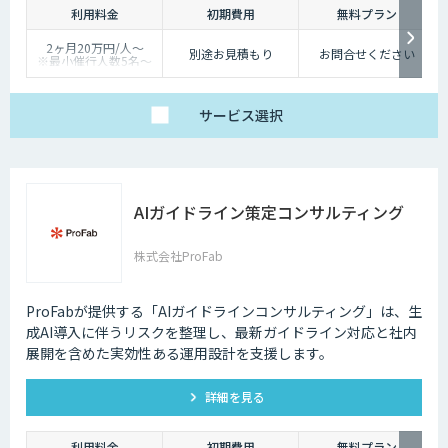
利用料金
初期費用
無料プラン
2ヶ月20万円/人〜
別途お見積もり
お問合せください
※最小催行人数5名〜
※対象ツールやカスタ
マイズ有無により料金
は変動
サービス
選択
AIガイドライン策定コンサルティング
株式会社ProFab
ProFabが提供する「AIガイドラインコンサルティング」は、生
成AI導入に伴うリスクを整理し、最新ガイドライン対応と社内
展開を含めた実効性ある運用設計を支援します。
詳細を見る
利用料金
初期費用
無料プラン