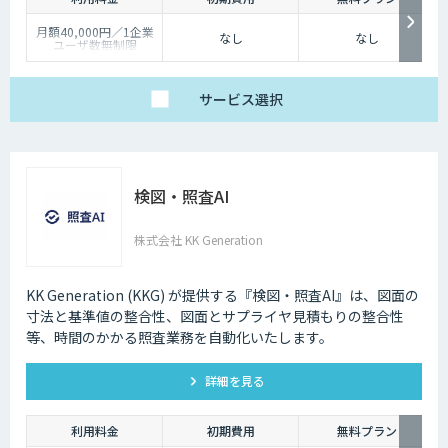
月額40,000円／1企業
なし
なし
ユーザ数無制限
サービス
選択
検図・照査AI
株式会社 KK Generation
KK Generation (KKG) が提供する『検図・照査AI』は、図面の
寸法と基準値の整合性、図面とサプライヤ見積もりの整合性
等、時間のかかる照査業務を自動化いたします。
詳細を見る
利用料金
初期費用
無料プラン