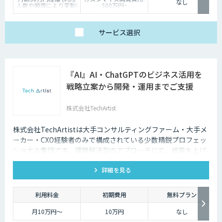
なし
人数や頻度により変動)
500万円~
サービス
選択
『AI』AI・ChatGPTのビジネス活用を
戦略立案から開発・運用までご支援
株式会社TechArtist
株式会社TechArtistは大手コンサルティングファーム・大手メ
ーカー・CXO経験者のみで構成されている少数精鋭プロフェッ
ショナル集団です。課題解決型のアプローチにて、成果を上げ
るソリューションを『高速』『高品質』『低予算』でご提供可
詳細を見る
能です。
利用料金
初期費用
無料プラン
月10万円〜
10万円
なし