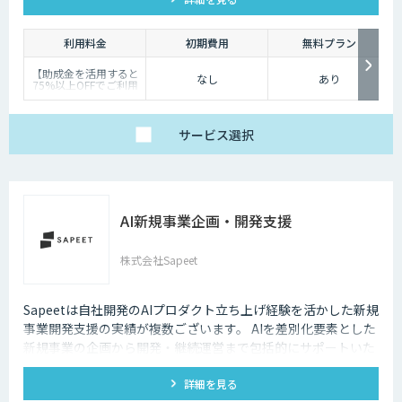
ル・考え方を体得頂けます。
利用料金
初期費用
無料プラン
【助成金を活用すると
なし
あり
75%以上OFFでご利用
可能です】
料金は研修内容・人数
によって異なります。
まずはお気軽にお問い
サービス
選択
合わせください。
AI新規事業企画・開発支援
株式会社Sapeet
Sapeetは自社開発のAIプロダクト立ち上げ経験を活かした新規
事業開発支援の実績が複数ございます。 AIを差別化要素とした
新規事業の企画から開発・継続運営まで包括的にサポートいた
します。
詳細を見る