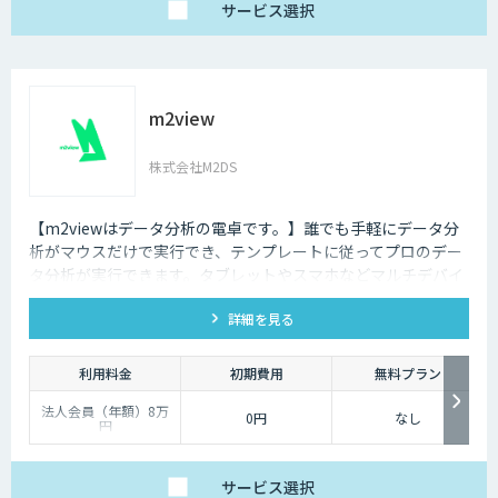
サービス
選択
m2view
株式会社M2DS
【m2viewはデータ分析の電卓です。】誰でも手軽にデータ分
析がマウスだけで実行でき、テンプレートに従ってプロのデー
タ分析が実行できます。タブレットやスマホなどマルチデバイ
ス対応で、ブラウザから利用できます。現状分析や需要予測な
詳細を見る
ど高度なデータ分析があなたの社内で実現できます。
利用料金
初期費用
無料プラン
法人会員（年額）8万
0円
なし
円
サービス
選択