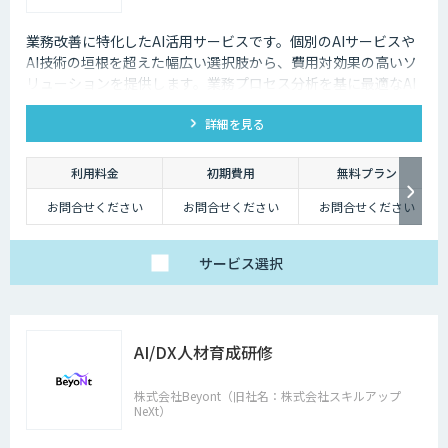
業務改善に特化したAI活用サービスです。個別のAIサービスや
AI技術の垣根を超えた幅広い選択肢から、費用対効果の高いソ
リューションを提供します。​業務プロセス分析を基に最適なAI
活用を提案し、システムへのAI機能搭載を実現します。 ​課題整
詳細を見る
理から導入後の運用まで伴走し、現実的な成果を追求します。​
販売管理システムや受注メール解析など、具体的な業務課題解
決に対応し、効率化と品質向上を支援します。
利用料金
初期費用
無料プラン
お問合せください
お問合せください
お問合せください
サービス
選択
AI/DX人材育成研修
株式会社Beyont（旧社名：株式会社スキルアップ
NeXt）