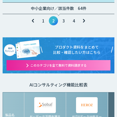
中小企業向け／該当件数 64件
1
2
3
4
プロダクト資料をまとめて
比較・確認したい方はこちら
このカテゴリを全て無料で資料請求する
AIコンサルティング機能比較表
製品名
AI・データ活用支援サ
AI/DXデータ分析サー