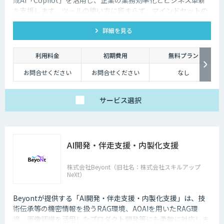
を支援します。ツールの使い方に留まらず、マインドセットの
育成、企画設計、活用、実装までを一気通貫でサポートしま
詳細を見る
す。
利用料金
初期費用
無料プラン
お問合せください
お問合せください
なし
サービス
選択
AI開発・伴走支援・内製化支援
株式会社Beyont（旧社名：株式会社スキルアップ
NeXt）
Beyontが提供する「AI開発・伴走支援・内製化支援」は、技
術伝承等の機密情報を扱うRAG環境、AOAIを用いたRAG環
境、画像認識を活用したプロダクト開発等にも柔軟に対応しま