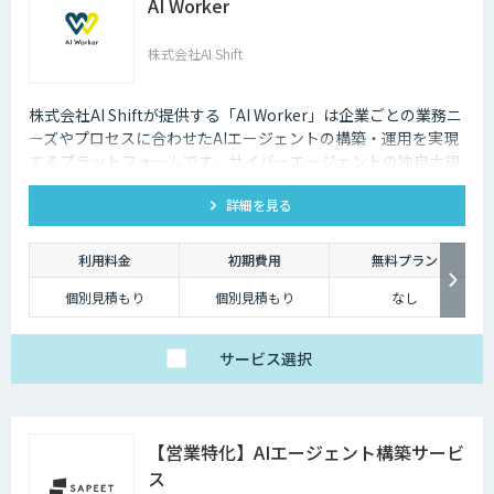
AI Worker
株式会社AI Shift
株式会社AI Shiftが提供する「AI Worker」は企業ごとの業務ニ
ーズやプロセスに合わせたAIエージェントの構築・運用を実現
するプラットフォームです。サイバーエージェントの独自大規
模言語モデルの開発知見と、当社の生成AI導入支援の経験を活
詳細を見る
かし開発しました。 当社では、AIエージェントの活用戦略か
ら、導入後の運用や定着まで一気通貫でご支援いたしますの
で、お気軽にご相談ください。
利用料金
初期費用
無料プラン
個別見積もり
個別見積もり
なし
サービス
選択
【営業特化】AIエージェント構築サービ
ス