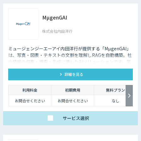
MµgenGAI
株式会社内田洋行
ミュージェンジーエーアイ内田洋行が提供する「MµgenGAI」
は、写真・図表・テキストの文脈を理解しRAGを自動構築。社
内情報の収集・検索・生成に適したAIソリューションです。業
種を問わず業務効率とナレッジ活用を支援します。
詳細を見る
利用料金
初期費用
無料プラン
お問合せください
お問合せください
なし
サービス
選択