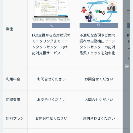
機能
不適切な表現やご案内
FAQ支援から応対状況の
IP
漏れの自動抽出でコン
モニタリングまで！コ
ト
タクトセンターの応対
ンタクトセンター向け
し
品質チェックを効率化
応対支援サービス
コ
ム
利用料金
お問合せください
お問合せください
初期費用
お問合せください
お問合せください
無料プラン
お問合わせください
お問合わせください