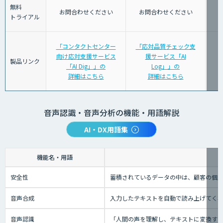
無料
お問合わせください
お問合わせください
トライアル
「コンタクトセンター
「応対品質チェック支
向け応対支援サービス
援サービス「AI
製品リンク
「AI Dig」」の
Log」」の
詳細はこちら
詳細はこちら
音声認識・音声分析の機能・用語解説
AI・DX用語集
機能名・用語
安全性
蓄積されているデータの中は、顧客の個人
音声合成
入力したテキストを自動で読み上げてく
音声認識
「人間の声を理解し、テキストに変換する技