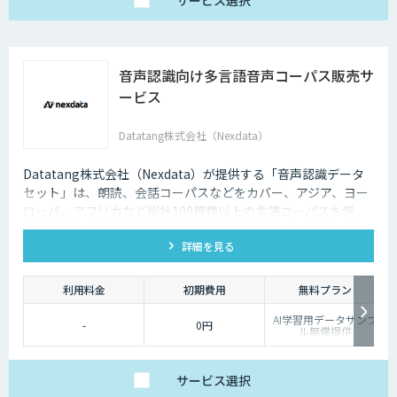
サービス
選択
音声認識向け多言語音声コーパス販売サ
ービス
Datatang株式会社（Nexdata）
Datatang株式会社（Nexdata）が提供する「音声認識データ
セット」は、朗読、会話コーパスなどをカバー、アジア、ヨー
ロッパ、アフリカなど総計100種類以上の言語コーパスを保
有、様々な音声認識・合成タスクに対応可能です。
詳細を見る
利用料金
初期費用
無料プラン
AI学習用データサンプ
-
0円
ル無償提供
サービス
選択