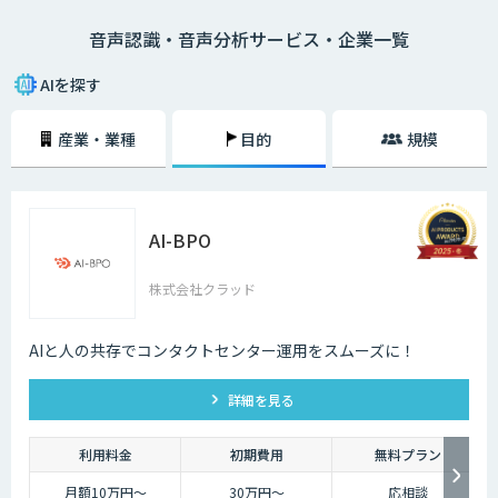
ーの内容、市役所では日本在住の方に書類の記述方法、コールセンターで
音声認識・音声分析サービス・企業一覧
はお客様との通話記録を自動的にテキスト化するなど様々な場面で活用で
きます。
AIを探す
産業・業種
目的
規模
AI-BPO
株式会社クラッド
AIと人の共存でコンタクトセンター運用をスムーズに！
詳細を見る
利用料金
初期費用
無料プラン
月額10万円〜
30万円〜
応相談