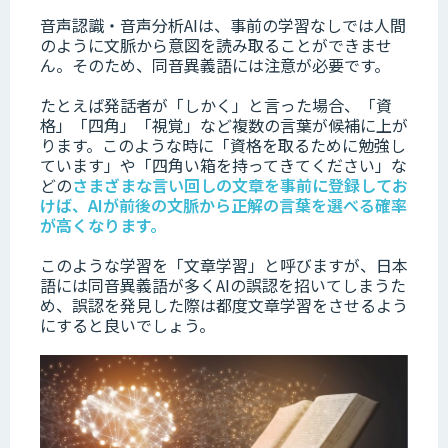
音声認識・音声分析AIは、事前の学習なしでは人間
のように文脈から意図を読み取ることができませ
ん。そのため、同音異義語には注意が必要です。
たとえば発話者が「しかく」と言った場合、「資
格」「四角」「視覚」など複数の言葉が候補に上が
ります。このような時に「資格を取るために勉強し
ています」や「四角い箱を持ってきてください」な
どの
さまざまな言い回しの文章を事前に登録してお
けば、AIが前後の文脈から正解の言葉を選べる確率
が高くなります。
このような学習を「文章学習」と呼びますが、日本
語には同音異義語が多くAIの誤認を招いてしまうた
め、誤認を発見した際は都度文章学習をさせるよう
にすると良いでしょう。