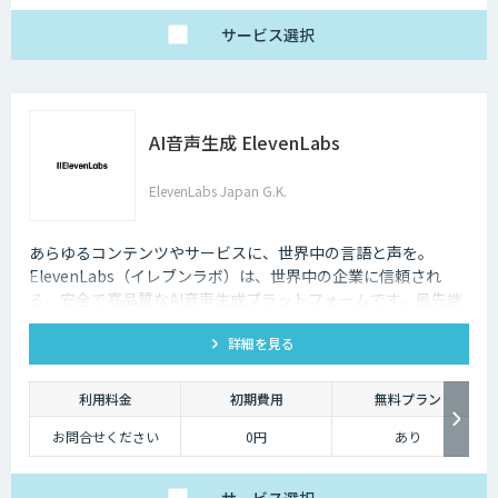
サービス
選択
AI音声生成 ElevenLabs
ElevenLabs Japan G.K.
あらゆるコンテンツやサービスに、世界中の言語と声を。
ElevenLabs（イレブンラボ）は、世界中の企業に信頼され
る、安全で高品質なAI音声生成プラットフォームです。最先端
の技術で自然な音声を生成し、多言語対応やボイスクローニン
詳細を見る
グ機能も、悪用を防ぐ倫理的ガードレールの中で提供します。
利用料金
初期費用
無料プラン
お問合せください
0円
あり