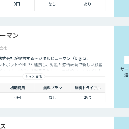
0円
なし
あり
ーマン
会社
式会社が提供するデジタルヒューマン（Digital
ャットボットやNLPと連携し、対話と感情表現で新しい顧客
サー
ビスです。デジタル従業員として、直感的で、インパクト
選
もっと見る
るサービス創造と顧客体験が提供できます。
初期費用
無料プラン
無料トライアル
0円
なし
あり
ス