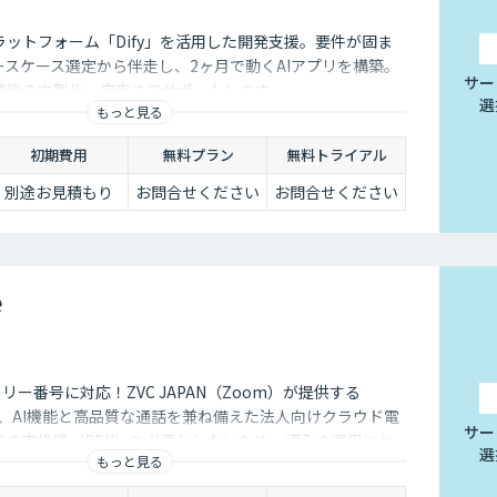
ラットフォーム「Dify」を活用した開発支援。要件が固ま
ースケース選定から伴走し、2ヶ月で動くAIアプリを構築。
サー
発後の内製化・自走までサポートします。
選
もっと見る
初期費用
無料プラン
無料トライアル
別途お見積もり
お問合せください
お問合せください
e
フリー番号に対応！ZVC JAPAN（Zoom）が提供する
e」は、AI機能と高品質な通話を兼ね備えた法人向けクラウド電
サー
来の交換機（PBX）を必要としないため、導入や運用にか
選
もっと見る
削減できます。