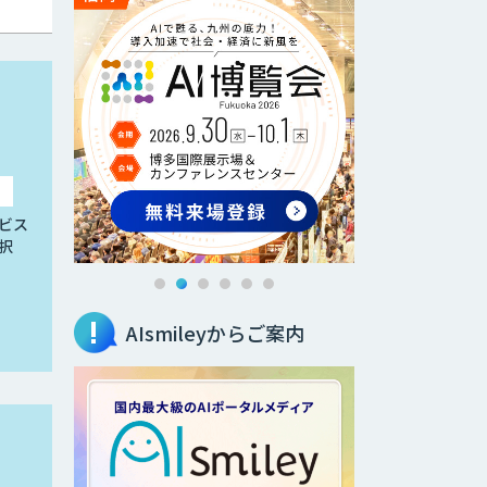
ビス
択
AIsmileyからご案内