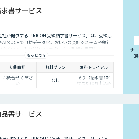
領請求書サービス
社が提供する「RICOH 受領請求書サービス」は、受領し
AI×OCRで自動データ化。お使いの会計システムや銀行
できるので、入力業務の効率化、ミス削減を実現します。
サー
もっと見る
選
初期費用
無料プラン
無料トライアル
お問合せくださ
あり（請求書100
なし
い
枚またはお申込み
の翌月末まで）
領納品書サービス
社が提供する「RICOH 受領納品書サービス」は、受領し