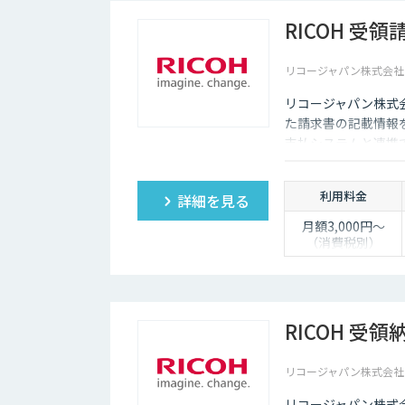
より料金は変動
RICOH 受
リコージャパン株式会社
リコージャパン株式会
た請求書の記載情報を
支払システムと連携
利用料金
詳細を見る
月額3,000円～
（消費税別）
＜オプション＞
・BPOサービス利
用（人の目による
データ修正代
RICOH 受
行）：サービス利
用料と併せて月額
リコージャパン株式会社
18,000円～（消費
税別）
リコージャパン株式会