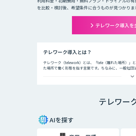
利用料金・初期費用・無料プラン・トライアルの有
を比較・検討後、希望条件に合うものが見つかりま
テレワーク導入を
テレワーク導入とは？
テレワーク（telework）とは、「tele（離れた場所
た場所で働く形態を指す言葉です。ちなみに、一般社団
3つの種類が存在するとされています。それが、以下の3
・在宅勤務
自宅にいながら、パソコンとインターネット、電話、フ
テレワー
・モバイルワーク
顧客先や、電車やタクシーなどの移動中に、パソコンや
・サテライトオフィス勤務
AIを探す
勤務先とは異なるオフィススペースで、パソコンなどを
も増加しており、有効活用されるケースも増えてきてい
スを構えたり、地方に本社を構える企業が都心部にサテ