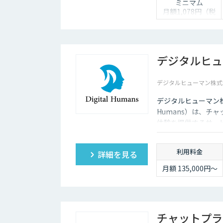
ミニマム
月額1,078円（税
込）
ベーシック
月額10,780円（税
込）
デジタルヒュ
プロフェッショナ
デジタルヒューマン株式
ル
月額32,780円（税
デジタルヒューマン株
込）
Humans）は、チ
体験を提供するサー
があり、競争力があ
利用料金
詳細を見る
月額 135,000円〜
チャットプラ