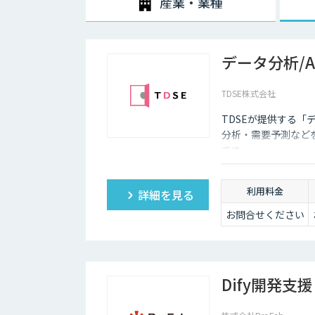
産業・業種
2020年3月中旬ごろから、新型コロナウィルスの影響
それ以前からテレワークを導入する企業は少しずつ増加
データ分析/
それは、パソコンやスマホといった通信機器のスペックが
ワーク環境が整備され始め、低価格でネットワークを利
TDSE株式会社
しかし、テレワークを導入した場合には、社内コミュニ
態管理も難しくなってしまうため、テレワークに不安を
TDSEが提供する「
ただ、最近ではテレワークを導入する上で役に立つAIツ
分析・需要予測など
デメリットをある程度解消していくことも可能になりま
です。
利用料金
詳細を見る
お問合せください
Dify開発支援