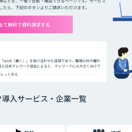
無などを、一覧で比較・確認できるページです。サービス
したら、下記のボタンよりご請求いただけます。
全て無料で資料請求する
）」と「work（働く）」を掛け合わせた造語であり、職場以外の離れ
法人日本テレワーク協会によると、テレワークには大きく分けて
つです。
もっと見る
ァックスなどで会社と連絡を取る働き方のことを指します。
ク導入サービス・企業一覧
タブレットで作業をする働き方のことを指します。
用いて作業をする働き方のことです。最近ではレンタルオフィス
ます。また、都心部に本社を置く企業が郊外にサテライトオフィ
ライトオフィスを構えたりするケースも多くなっています。