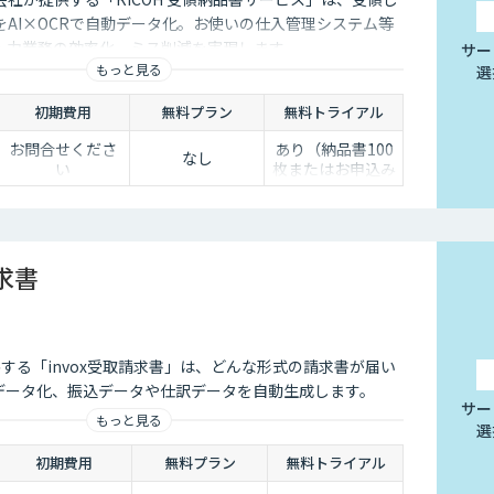
AI×OCRで自動データ化。お使いの仕入管理システム等
入力業務の効率化、ミス削減を実現します。
サー
もっと見る
選
初期費用
無料プラン
無料トライアル
お問合せくださ
あり（納品書100
なし
い
枚またはお申込み
の翌月末まで）
請求書
提供する「invox受取請求書」は、どんな形式の請求書が届い
にデータ化、振込データや仕訳データを自動生成します。
サー
もっと見る
選
初期費用
無料プラン
無料トライアル