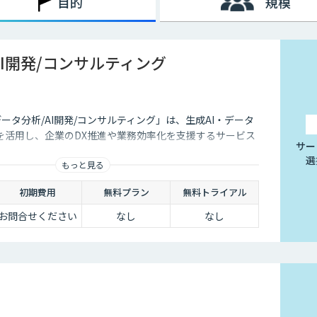
目的
規模
によってテレワークを導入する企業が一気に増加しましたが、実は
している状況でした。
AI開発/コンサルティング
向上しているからです。また、Wi-Fiなどのデータ通信ネット
用できるようになったことも要因のひとつといえるでしょう。
ケーションが難しくなってしまうのも事実です。それに加え、業
感じてしまう企業も少なくないでしょう。
データ分析/AI開発/コンサルティング」は、生成AI・データ
ールも増えてきており、それらを有効活用すれば、テレワークの
を活用し、企業のDX推進や業務効率化を支援するサービス
サー
す。
選
もっと見る
初期費用
無料プラン
無料トライアル
お問合せください
なし
なし