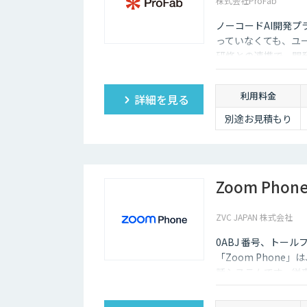
株式会社ProFab
ノーコードAI開発プ
っていなくても、ユ
研修との連携で、開
利用料金
詳細を見る
別途お見積もり
Zoom Phon
ZVC JAPAN 株式会社
0ABJ 番号、トール
「Zoom Phon
話システムです。従
かるコストを大幅に