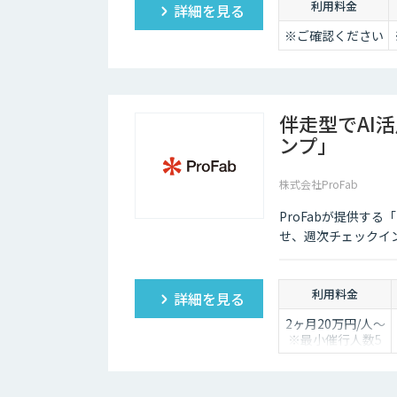
利用料金
詳細を見る
※ご確認ください
伴走型でAI
ンプ」
株式会社ProFab
ProFabが提供す
せ、週次チェックイ
利用料金
詳細を見る
2ヶ月20万円/人〜
※最小催行人数5
名〜
※対象ツールやカ
スタマイズ有無に