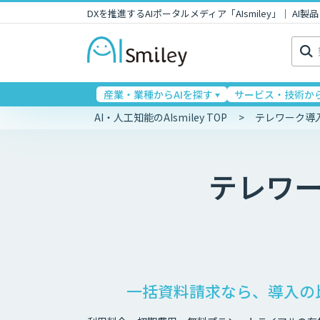
DXを推進するAIポータルメディア「AIsmiley」｜ A
検
索:
産業・業種からAIを探す
サービス・技術から
AI・人工知能のAIsmiley TOP
テレワーク導
テレワ
一括資料請求なら、導入の