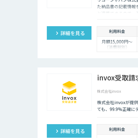
・電子保存オプシ
ョン（改正電帳法
た納品書の記載情報を
に対応した電子保
と連携できるので、
存）：＋月額300
円～（消費税別）
利用料金
詳細を見る
月額15,000円～
（消費税別）
＜オプション＞
・BPOサービス利
用（人の目による
データ修正代
invox受取
行）：サービス利
用料と併せて月額
株式会社invox
30,000円～（消費
税別）
株式会社invoxが
・電子保存オプシ
ョン（改正電帳法
ても、99.9%正確
に対応した電子保
存）：＋月額
1,000円～（消費
利用料金
詳細を見る
税別）