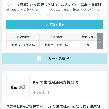
リアルな顧客対応を再現したAIロールプレイで、営業・接客研
修の成果を可視化 SAPI ロープレは、商談・接客・プレゼンな
どのシナリオに対応したAIロールプレイング型の人材育成SaaS
です。 AIアバターとの実践トレーニングと動画フィードバック
詳細を見る
により、新人・中途スタッフの早期戦力化と教育の属人化解消
を支援します。
利用料金
初期費用
無料プラン
お問合せください
お問合せください
なし
サービス
選択
Kieiの生成AI活用支援研修
株式会社Kiei
株式会社Kieiが提供する「Kieiの生成AI活用支援研修」生成AI