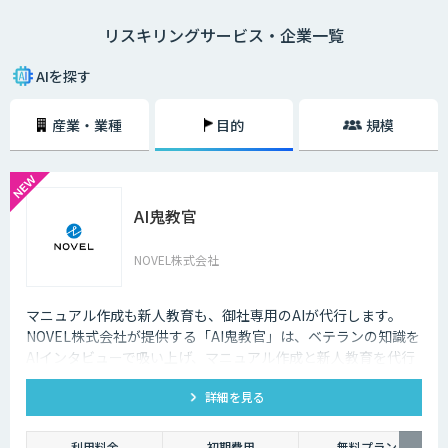
リスキリングという言葉は、経済産業省がDX時代の人材の再教育や再開
リスキリングサービス・企業一覧
発を示す概念として提唱したことから、注目されるようになりました。
リスキリングが必要な理由は、デジタル技術によって「新しい職業が誕生
AIを探す
する（今の職業が衰退する）」「業務のやり方が大きく変わる」という課
題に対応するためです。
産業・業種
目的
規模
DXを推進するということは事業戦略が変わることですので、必然的に上
の課題は発生します。そのため、DXとリスキリングはセットで実施しなけ
れば、笛吹けど踊らずの状態になってしまうでしょう。
AI鬼教官
すでに日本企業の一部は、全社員にDX基礎教育を実施、文系社員を対象
にAI研修を実施などの施策を実施しています。リスキリングによって、デ
ジタル技術の力を使いながら価値を創造するスキルやマインドが再開発さ
NOVEL株式会社
れます。
デジタルリテラシー協議会のプロジェクト「Di-Lite」では、「デジタルを
マニュアル作成も新人教育も、御社専用のAIが代行します。
使う人材」の全員が持つべきスキルを提案しています。こちらは「ITパス
NOVEL株式会社が提供する「AI鬼教官」は、ベテランの知識を
ポート試験」「G 検定」「データサイエンティスト検定（DS検定）」の取
AIインタビューで吸い上げ、マニュアル作成と新人教育を代行
得を推奨するなど、かなり具体的な内容になっています。スキル開発、再
するAI教育係です。24時間・出典つきで新人の質問に答えま
教育の施策を検討する際に役立てられるでしょう。
詳細を見る
す。
利用料金
初期費用
無料プラン