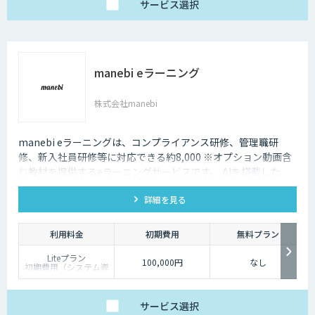
サービス
選択
manebi eラーニング
株式会社manebi
manebi eラーニングは、コンプライアンス研修、管理職研
修、新入社員研修等に対応できる約8,000 ※オプション動画含
む教材を提供するeラーニングサービスです。 AIを搭載した
LMSが、ジャンルや研修時間などに応じて最適なプログラムを
詳細を見る
自動構築。カリキュラム設計にかかる工数を大幅に削減できま
す。
利用料金
初期費用
無料プラン
Liteプラン
100,000円
なし
初期費用（システム導
入費用）：100,000円
月額費用（システム利
用料）1/ID 〜 39/ID：
19,800円
サービス
選択