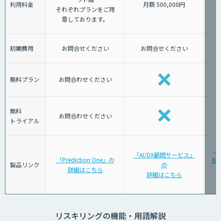
利用料金
月額 500,000円
それぞれプランをご用
意しております。
初期費用
お問合せください
お問合せください
無料プラン
お問合わせください
無料
お問合わせください
トライアル
「
「AI/DX顧問サービス」
「Prediction One」の
を育
製品リンク
の
詳細はこちら
詳細はこちら
リスキリングの機能・用語解説