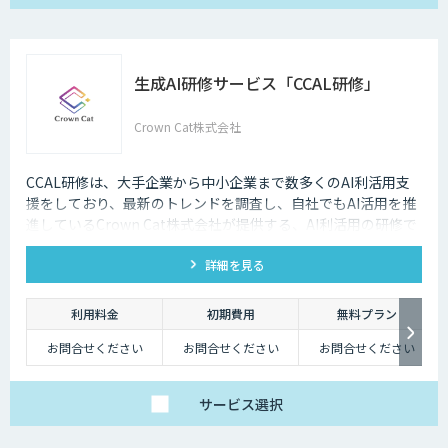
Standardプラン
初期費用（システム導
入費用）：100,000円
月額費用（システム利
用料）1/ID 〜 39/ID：
39,800円
生成AI研修サービス「CCAL研修」
Crown Cat株式会社
CCAL研修は、大手企業から中小企業まで数多くのAI利活用支
援をしており、最新のトレンドを調査し、自社でもAI活用を推
進しているCrown Cat株式会社が提供する、AI利活用の研修で
す。 AI活用がうまくいかない企業、いく企業の傾向を知ってい
詳細を見る
るからこそ、活用促進に繋がる研修を提供していることが特徴
です。
利用料金
初期費用
無料プラン
お問合せください
お問合せください
お問合せください
サービス
選択