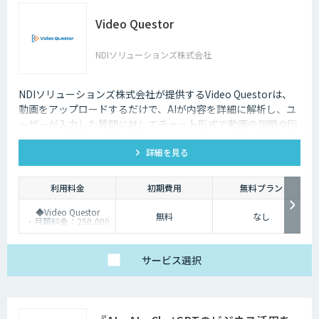
Video Questor
NDIソリューションズ株式会社
NDIソリューションズ株式会社が提供するVideo Questorは、
動画をアップロードするだけで、AIが内容を詳細に解析し、ユ
ーザーが入力した質問に対してチャット形式で動画の説明や回
答を行います。
詳細を見る
利用料金
初期費用
無料プラン
◆Video Questor
無料
なし
・月額料金：250,000
円～ ※追加料金なく
Questellaを利用できま
す。
◆Questella
サービス
選択
・月額料金：100,000
円～