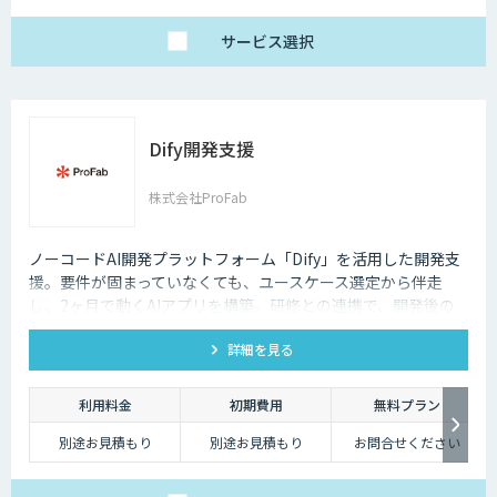
1名25万円〜（10名以
上より可能）
サービス
選択
Dify開発支援
株式会社ProFab
ノーコードAI開発プラットフォーム「Dify」を活用した開発支
援。要件が固まっていなくても、ユースケース選定から伴走
し、2ヶ月で動くAIアプリを構築。研修との連携で、開発後の
内製化・自走までサポートします。
詳細を見る
利用料金
初期費用
無料プラン
別途お見積もり
別途お見積もり
お問合せください