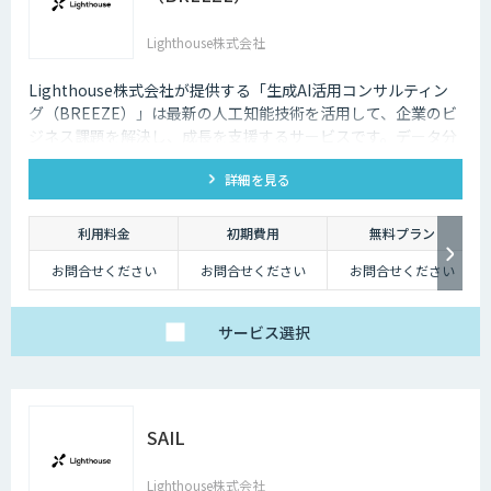
Lighthouse株式会社
Lighthouse株式会社が提供する「生成AI活用コンサルティン
グ（BREEZE）」は最新の人工知能技術を活用して、企業のビ
ジネス課題を解決し、成長を支援するサービスです。データ分
析、業務自動化、予測分析、カスタマーエクスペリエンスの向
詳細を見る
上など、幅広いソリューションを提供します。貴社事業の実態
に合わせたAI活用戦略を構築し、競争力を高めます。
利用料金
初期費用
無料プラン
お問合せください
お問合せください
お問合せください
サービス
選択
SAIL
Lighthouse株式会社