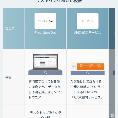
リスキリング機能比較表
製品名
Prediction One
AI/DX顧問サービス
こ
育
機能
AIを軸としてあらゆる
専門家でなくても簡単
企業と組織のDXを サポ
に操作でき、 データか
ートするHEROZの
ら予測を算出するソフ
『AI/DX顧問サービス』
トウエア
デスクトップ版 / クラ
ウド版