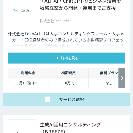
『AI』AI・ChatGPTのビジネス活用を
戦略立案から開発・運用までご支援
株式会社TechArtist
株式会社TechArtistは大手コンサルティングファーム・大手メ
ーカー・CXO経験者のみで構成されている少数精鋭プロフェッ
ショナル集団です。課題解決型のアプローチにて、成果を上げ
るソリューションを『高速』『高品質』『低予算』でご提供可
詳細を見る
能です。
利用料金
初期費用
無料プラン
月10万円〜
10万円
なし
サービス
選択
生成AI活用コンサルティング
（BREEZE）