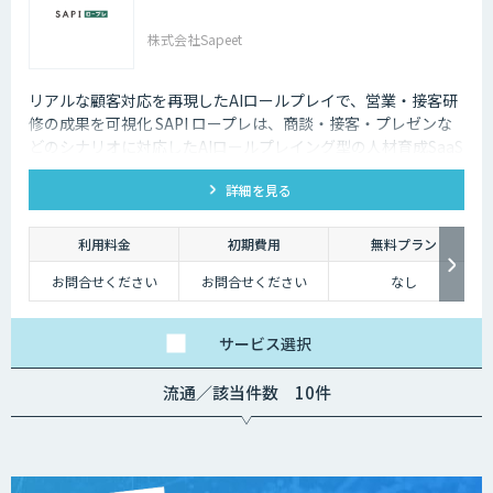
株式会社Sapeet
リアルな顧客対応を再現したAIロールプレイで、営業・接客研
修の成果を可視化 SAPI ロープレは、商談・接客・プレゼンな
どのシナリオに対応したAIロールプレイング型の人材育成SaaS
です。 AIアバターとの実践トレーニングと動画フィードバック
詳細を見る
により、新人・中途スタッフの早期戦力化と教育の属人化解消
を支援します。
利用料金
初期費用
無料プラン
お問合せください
お問合せください
なし
サービス
選択
流通／該当件数 10件