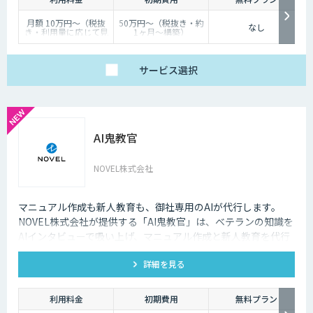
月額 10万円〜（税抜
50万円〜（税抜き・約
なし
き・利用量に応じて見
1ヶ月〜構築）
積り）
サービス
選択
AI鬼教官
NOVEL株式会社
マニュアル作成も新人教育も、御社専用のAIが代行します。
NOVEL株式会社が提供する「AI鬼教官」は、ベテランの知識を
AIインタビューで吸い上げ、マニュアル作成と新人教育を代行
するAI教育係です。24時間・出典つきで新人の質問に答えま
詳細を見る
す。
利用料金
初期費用
無料プラン