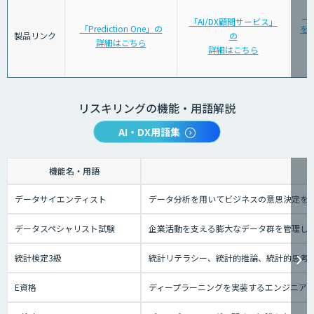
「
「AI/DX顧問サービス」
「Prediction One」の
を育
製品リンク
の
詳細はこちら
詳細はこちら
リスキリングの機能・用語解説
AI・DX用語集
機能名・用語
データサイエンティスト
データ分析を用いてビジネスの意思決定を
データスペシャリスト試験
企業活動を支える膨大なデータ群を管理し
統計検定3級
統計リテラシー、統計的推論、統計的思考の
E資格
ディープラーニングを実装するエンジニアの