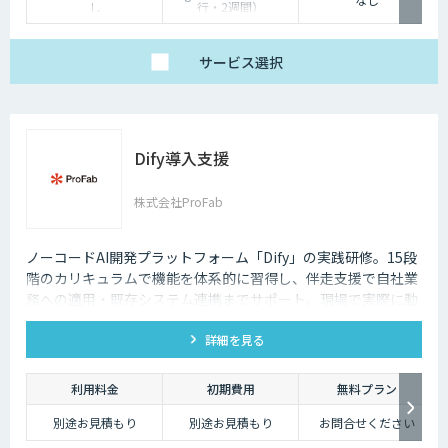
し
行・2週間）
Standard 100万円（〜
5万行・1ヶ月〜）
Premium 150万円〜
（5万行超・1〜2ヶ
サービス
選択
月）（税別）
Dify導入支援
株式会社ProFab
ノーコードAI開発プラットフォーム「Dify」の実践研修。15段
階のカリキュラムで機能を体系的に習得し、伴走支援で自社業
務への適用・既存システム連携までサポート。現場で実際に動
くAIツールを自分たちで作れる状態を目指します。
詳細を見る
利用料金
初期費用
無料プラン
別途お見積もり
別途お見積もり
お問合せください