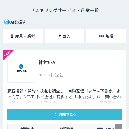
リスキリングという言葉は、経済産業省がDX時代の人材の再教育や再開
リスキリングサービス・企業一覧
発を示す概念として提唱したことから、注目されるようになりました。
リスキリングが必要な理由は、デジタル技術によって「新しい職業が誕生
AIを探す
する（今の職業が衰退する）」「業務のやり方が大きく変わる」という課
題に対応するためです。
産業・業種
目的
規模
DXを推進するということは事業戦略が変わることですので、必然的に上
の課題は発生します。そのため、DXとリスキリングはセットで実施しなけ
れば、笛吹けど踊らずの状態になってしまうでしょう。
神対応AI
すでに日本企業の一部は、全社員にDX基礎教育を実施、文系社員を対象
にAI研修を実施などの施策を実施しています。リスキリングによって、デ
ジタル技術の力を使いながら価値を創造するスキルやマインドが再開発さ
NOVEL株式会社
れます。
デジタルリテラシー協議会のプロジェクト「Di-Lite」では、「デジタルを
顧客情報・契約・規定を調査し、自動返信（または下書き）ま
使う人材」の全員が持つべきスキルを提案しています。こちらは「ITパス
で完了。NOVEL株式会社が提供する「神対応AI」は、問い合わ
ポート試験」「G 検定」「データサイエンティスト検定（DS検定）」の取
せ対応を送信まで完了させるAIエージェントです。顧客情報・
得を推奨するなど、かなり具体的な内容になっています。スキル開発、再
契約・規定を突き合わせて回答を数十秒で作成し、自動送信か
教育の施策を検討する際に役立てられるでしょう。
詳細を見る
下書き止めかを選べます。
利用料金
初期費用
無料プラン