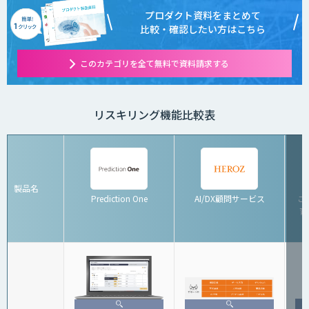
プロダクト資料をまとめて
比較・確認したい方はこちら
このカテゴリを全て無料で資料請求する
リスキリング機能比較表
製品名
Prediction One
AI/DX顧問サービス
こ
育