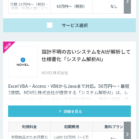
月額 10万円〜（税別・
50万円〜（税別）
なし
規模／利用人数により
個別見積）
サービス
選択
設計不明の古いシステムをAIが解析して
仕様書化「システム解析AI」
NOVEL株式会社
Excel VBA・Access・VB6からJavaまで対応。50万円〜・最短
2週間。NOVEL株式会社が提供する「システム解析AI」は、レ
ガシーシステムのソースコードをAIが解析し、機能仕様書・業
務フローをWordで納品するサービスです。
詳細を見る
利用料金
初期費用
無料プラン
単発納品のため月額な
Light 50万円（〜1万
なし