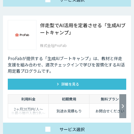
伴走型でAI活用を定着させる「生成AIブ
ートキャンプ」
株式会社ProFab
ProFabが提供する「生成AIブートキャンプ」は、教材と伴走
支援を組み合わせ、週次チェックインで学びを習慣化するAI活
用定着プログラムです。
詳細を見る
利用料金
初期費用
無料プラン
2ヶ月20万円/人〜
別途お見積もり
お問合せください
※最小催行人数5名〜
※対象ツールやカスタ
マイズ有無により料金
は変動
サービス
選択