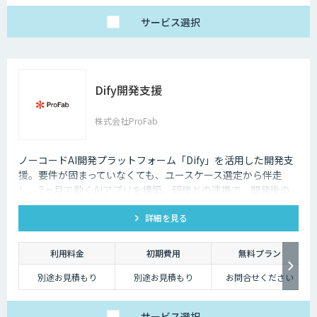
サービス
選択
Dify開発支援
株式会社ProFab
ノーコードAI開発プラットフォーム「Dify」を活用した開発支
援。要件が固まっていなくても、ユースケース選定から伴走
し、2ヶ月で動くAIアプリを構築。研修との連携で、開発後の
内製化・自走までサポートします。
詳細を見る
利用料金
初期費用
無料プラン
別途お見積もり
別途お見積もり
お問合せください
サービス
選択