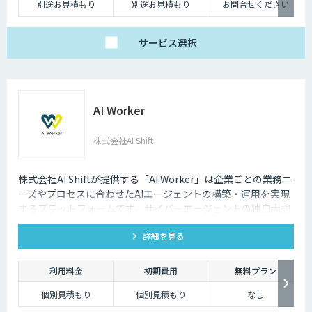
別途お見積もり
別途お見積もり
お問合せください
サービス
選択
AI Worker
株式会社AI Shift
株式会社AI Shiftが提供する「AI Worker」は企業ごとの業務ニ
ーズやプロセスに合わせたAIエージェントの構築・運用を実現
するプラットフォームです。サイバーエージェントの独自大規
模言語モデルの開発知見と、当社の生成AI導入支援の経験を活
詳細を見る
かし開発しました。 当社では、AIエージェントの活用戦略か
ら、導入後の運用や定着まで一気通貫でご支援いたしますの
で、お気軽にご相談ください。
利用料金
初期費用
無料プラン
個別見積もり
個別見積もり
なし