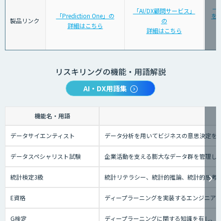
「
「AI/DX顧問サービス」
「Prediction One」の
を育
製品リンク
の
詳細はこちら
詳細はこちら
リスキリングの機能・用語解説
AI・DX用語集
機能名・用語
データサイエンティスト
データ分析を用いてビジネスの意思決定を
データスペシャリスト試験
企業活動を支える膨大なデータ群を管理し
統計検定3級
統計リテラシー、統計的推論、統計的思考の
E資格
ディープラーニングを実装するエンジニアの
G検定
ディープラーニングに関する知識を有し、