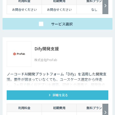
利用料金
初期費用
無料プラン
お問合せください
お問合せください
なし
サービス
選択
Dify開発支援
株式会社ProFab
ノーコードAI開発プラットフォーム「Dify」を活用した開発支
援。要件が固まっていなくても、ユースケース選定から伴走
し、2ヶ月で動くAIアプリを構築。研修との連携で、開発後の
内製化・自走までサポートします。
詳細を見る
利用料金
初期費用
無料プラン