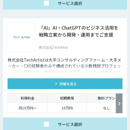
◆Questella
サービス
選択
・月額料金：100,000
円～
『AI』AI・ChatGPTのビジネス活用を
戦略立案から開発・運用までご支援
株式会社TechArtist
株式会社TechArtistは大手コンサルティングファーム・大手メ
ーカー・CXO経験者のみで構成されている少数精鋭プロフェッ
ショナル集団です。課題解決型のアプローチにて、成果を上げ
るソリューションを『高速』『高品質』『低予算』でご提供可
詳細を見る
能です。
利用料金
初期費用
無料プラン
月10万円〜
10万円
なし
サービス
選択