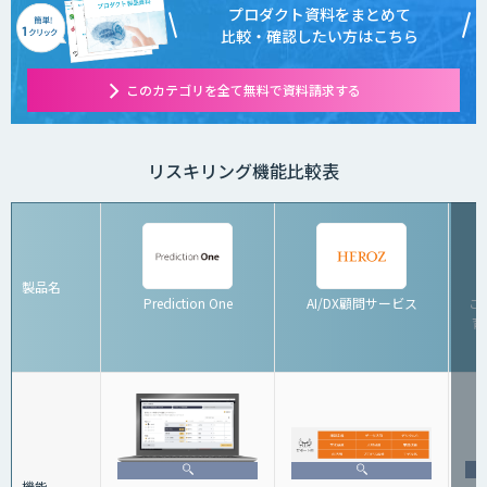
プロダクト資料をまとめて
比較・確認したい方はこちら
このカテゴリを全て無料で資料請求する
リスキリング機能比較表
製品名
Prediction One
AI/DX顧問サービス
こ
育
機能