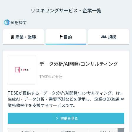
リスキリングという言葉は、経済産業省がDX時代の人材の再教育や再開
リスキリングサービス・企業一覧
発を示す概念として提唱したことから、注目されるようになりました。
リスキリングが必要な理由は、デジタル技術によって「新しい職業が誕生
AIを探す
する（今の職業が衰退する）」「業務のやり方が大きく変わる」という課
題に対応するためです。
産業・業種
目的
規模
DXを推進するということは事業戦略が変わることですので、必然的に上
の課題は発生します。そのため、DXとリスキリングはセットで実施しなけ
れば、笛吹けど踊らずの状態になってしまうでしょう。
データ分析/AI開発/コンサルティング
すでに日本企業の一部は、全社員にDX基礎教育を実施、文系社員を対象
にAI研修を実施などの施策を実施しています。リスキリングによって、デ
ジタル技術の力を使いながら価値を創造するスキルやマインドが再開発さ
TDSE株式会社
れます。
デジタルリテラシー協議会のプロジェクト「Di-Lite」では、「デジタルを
TDSEが提供する「データ分析/AI開発/コンサルティング」は、
使う人材」の全員が持つべきスキルを提案しています。こちらは「ITパス
生成AI・データ分析・需要予測などを活用し、企業のDX推進や
ポート試験」「G 検定」「データサイエンティスト検定（DS検定）」の取
業務効率化を支援するサービスです。
得を推奨するなど、かなり具体的な内容になっています。スキル開発、再
教育の施策を検討する際に役立てられるでしょう。
詳細を見る