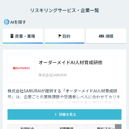
リスキリングという言葉は、経済産業省がDX時代の人材の再教育や再開
リスキリングサービス・企業一覧
発を示す概念として提唱したことから、注目されるようになりました。
リスキリングが必要な理由は、デジタル技術によって「新しい職業が誕生
AIを探す
する（今の職業が衰退する）」「業務のやり方が大きく変わる」という課
題に対応するためです。
産業・業種
目的
規模
DXを推進するということは事業戦略が変わることですので、必然的に上
の課題は発生します。そのため、DXとリスキリングはセットで実施しなけ
れば、笛吹けど踊らずの状態になってしまうでしょう。
オーダーメイドAI人材育成研修
すでに日本企業の一部は、全社員にDX基礎教育を実施、文系社員を対象
にAI研修を実施などの施策を実施しています。リスキリングによって、デ
ジタル技術の力を使いながら価値を創造するスキルやマインドが再開発さ
株式会社SAMURAI
れます。
デジタルリテラシー協議会のプロジェクト「Di-Lite」では、「デジタルを
株式会社SAMURAIが提供する「オーダーメイドAI人材育成研
使う人材」の全員が持つべきスキルを提案しています。こちらは「ITパス
修」は、企業ごとの業務課題や受講者レベルに合わせてカリキ
ポート試験」「G 検定」「データサイエンティスト検定（DS検定）」の取
ュラムを設計し、生成AIを活用した業務改善を現場で実践でき
得を推奨するなど、かなり具体的な内容になっています。スキル開発、再
る人材を育成する伴走型研修です。
教育の施策を検討する際に役立てられるでしょう。
詳細を見る
利用料金
初期費用
無料プラン