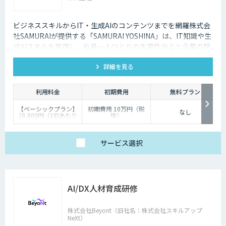
ビジネススキルからIT・生成AIのコンテンツまでを網羅株式会
社SAMURAIが提供する「SAMURAI YOSHINA」は、IT知識や生
成AIスキルを習得し、社員一人ひとりの生産性向上と企業の競
争力強化を支援するLMS（学習管理システム）です。
詳細を見る
利用料金
初期費用
無料プラン
【ベーシックプラン】
初期費用 10万円（税
なし
28,800円（1IDあたり
抜）
960円）
※助成金ありベーシッ
クプラン30IDの月額料
金
サービス
選択
ご利用の人数やご要望
に応じて、柔軟にご対
応させていただきます
AI/DX人材育成研修
株式会社Beyont（旧社名：株式会社スキルアップ
NeXt）