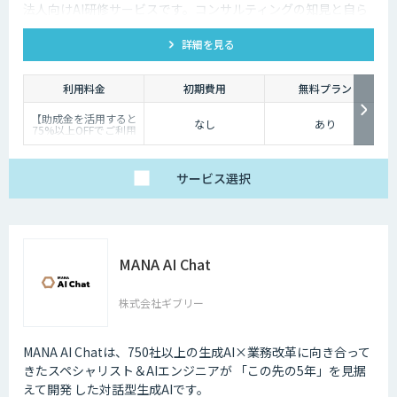
法人向けAI研修サービスです。コンサルティングの知見と自ら
考え・実践する研修設計により、今日から実務で使えるスキ
詳細を見る
ル・考え方を体得頂けます。
利用料金
初期費用
無料プラン
【助成金を活用すると
なし
あり
75%以上OFFでご利用
可能です】
料金は研修内容・人数
によって異なります。
まずはお気軽にお問い
サービス
選択
合わせください。
MANA AI Chat
株式会社ギブリー
MANA AI Chatは、750社以上の生成AI×業務改革に向き合って
きたスペシャリスト＆AIエンジニアが 「この先の5年」を見据
えて開発 した対話型生成AIです。