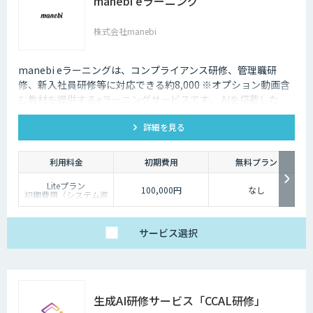
manebi eラーニング
株式会社manebi
manebi eラーニングは、コンプライアンス研修、管理職研
修、新入社員研修等に対応できる約8,000 ※オプション動画含
む教材を提供するeラーニングサービスです。 AIを搭載した
LMSが、ジャンルや研修時間などに応じて最適なプログラムを
詳細を見る
自動構築。カリキュラム設計にかかる工数を大幅に削減できま
す。
利用料金
初期費用
無料プラン
Liteプラン
100,000円
なし
初期費用（システム導
入費用）：100,000円
月額費用（システム利
用料）1/ID 〜 39/ID：
19,800円
サービス
選択
Standardプラン
初期費用（システム導
入費用）：100,000円
月額費用（システム利
用料）1/ID 〜 39/ID：
39,800円
生成AI研修サービス「CCAL研修」