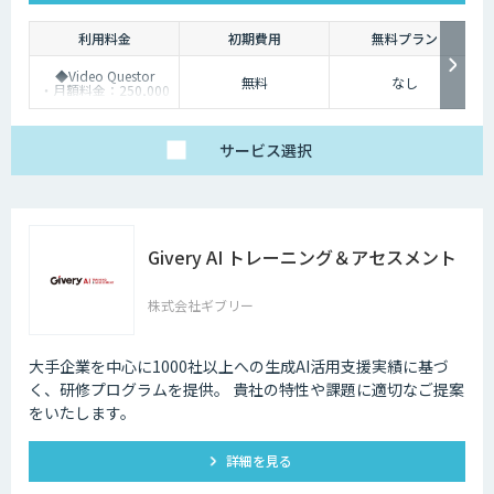
利用料金
初期費用
無料プラン
◆Video Questor
無料
なし
・月額料金：250,000
円～ ※追加料金なく
Questellaを利用できま
す。
◆Questella
サービス
選択
・月額料金：100,000
円～
Givery AI トレーニング＆アセスメント
株式会社ギブリー
大手企業を中心に1000社以上への生成AI活用支援実績に基づ
く、研修プログラムを提供。 貴社の特性や課題に適切なご提案
をいたします。
詳細を見る