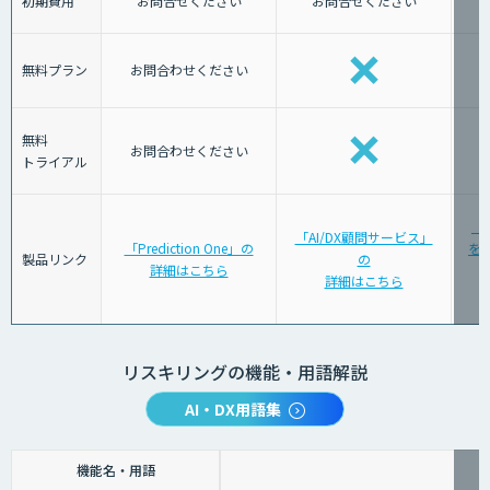
初期費用
お問合せください
お問合せください
無料プラン
お問合わせください
無料
お問合わせください
トライアル
「
「AI/DX顧問サービス」
「Prediction One」の
を育
製品リンク
の
詳細はこちら
詳細はこちら
リスキリングの機能・用語解説
AI・DX用語集
機能名・用語