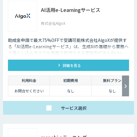
AI活用e-Learningサービス
株式会社AlgoX
助成金申請で最大75%OFFで受講可能株式会社AlgoXが提供す
る「AI活用e-Learningサービス」は、生成AIの基礎から業務へ
の落とし込み方までを動画で習得できる実践型の法人向けe-
Learningです。ボストンコンサルティング等のコンサルファー
詳細を見る
ム出身のAIのプロが設計・監修。豊富なユースケースととも
に、業務効率化に直結する実践的なコンテンツをご紹介してい
ます。
利用料金
初期費用
無料プラン
お問合せください
なし
なし
サービス
選択