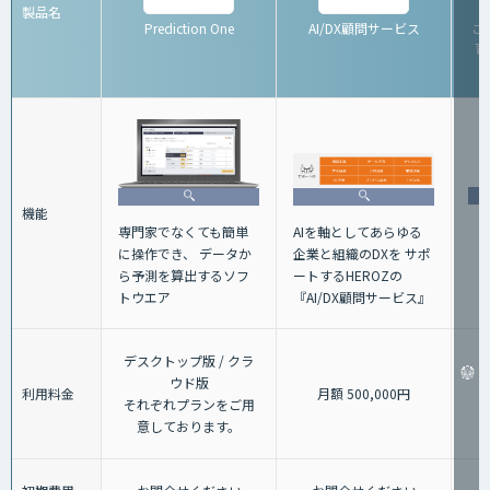
製品名
Prediction One
AI/DX顧問サービス
こ
育
機能
AIを軸としてあらゆる
専門家でなくても簡単
企業と組織のDXを サポ
に操作でき、 データか
ートするHEROZの
ら予測を算出するソフ
『AI/DX顧問サービス』
トウエア
デスクトップ版 / クラ
ウド版
利用料金
月額 500,000円
それぞれプランをご用
意しております。