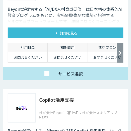
Beyontが提供する「AI/DX人材育成研修」は日本初の体系的AI
教育プログラムをもとに、実務経験豊かな講師が指導する
AI/DX学習プラットフォームです。理論に基づくラーニングス
テップ、実際のビジネスデータセットを用いたカリキュラム、
詳細を見る
学びを継続するためのコミュニティ、サポート体制、イベント
開催によるネットワーキング、これらの全てを用いて企業の学
びを支援します。
利用料金
初期費用
無料プラン
お問合せください
お問合せください
お問合せください
サービス
選択
Copilot活用支援
株式会社Beyont（旧社名：株式会社スキルアップ
NeXt）
Beyontが提供する「Microsoft 365 Copilot 活用支援」は、生