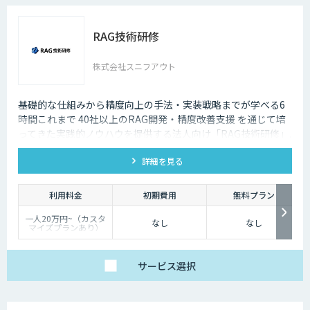
RAG技術研修
株式会社スニフアウト
基礎的な仕組みから精度向上の手法・実装戦略までが学べる6
時間これまで 40社以上のRAG開発・精度改善支援 を通じて培
ってきた実践的ノウハウを提供する法人向け「RAG技術研修」.
RAGの基礎知識・精度向上・実装戦略の策定までを体系的に学
詳細を見る
ぶことができます。
利用料金
初期費用
無料プラン
一人20万円~（カスタ
なし
なし
マイズプランあり）
サービス
選択