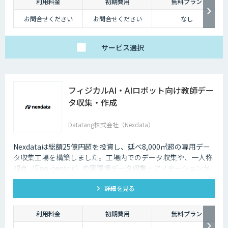
利用料金
初期費用
無料プラン
お問合せください
お問合せください
なし
サービス
選択
フィジカルAI・AIロボット向け教師デー
タ収集・作成
Datatang株式会社（Nexdata）
Nexdataは総額25億円超を投資し、延べ8,000㎡超の専用デー
タ収集工場を構築しました。工場内でのデータ収集や、一人称
視点（Ego-centric）の実環境データ収集・アノテーションか
ら、環境認識・意思決定・動作制御に対応した既製データセッ
詳細を見る
トまで、フィジカルAI開発を加速させる包括的なデータソリュ
ーションを提供いたします。
利用料金
初期費用
無料プラン