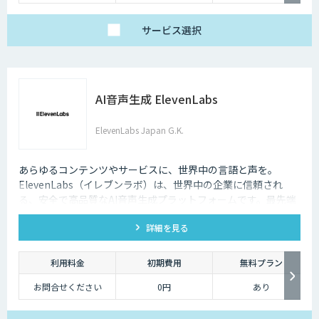
サービス
選択
AI音声生成 ElevenLabs
ElevenLabs Japan G.K.
あらゆるコンテンツやサービスに、世界中の言語と声を。
ElevenLabs（イレブンラボ）は、世界中の企業に信頼され
る、安全で高品質なAI音声生成プラットフォームです。最先端
の技術で自然な音声を生成し、多言語対応やボイスクローニン
詳細を見る
グ機能も、悪用を防ぐ倫理的ガードレールの中で提供します。
利用料金
初期費用
無料プラン
お問合せください
0円
あり