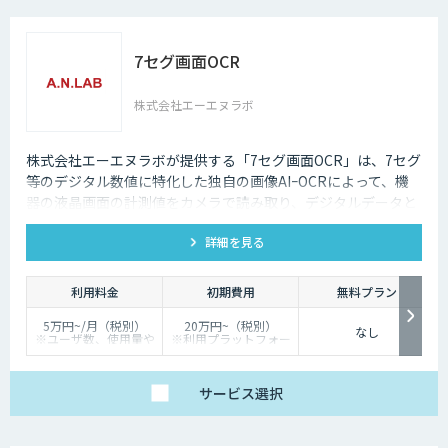
7セグ画面OCR
株式会社エーエヌラボ
株式会社エーエヌラボが提供する「7セグ画面OCR」は、7セグ
等のデジタル数値に特化した独自の画像AIｰOCRによって、機
器の液晶画面の計測値をカメラで読み取り、デジタルデータと
して記録するサービスです
詳細を見る
利用料金
初期費用
無料プラン
5万円~/月（税別）
20万円~（税別）
なし
※ユーザ数、使用量や
※利用プラットフォー
カスタマイズ要望に応
ムや必要なチューニン
じて変動します。
グの量によって別途見
積となります。
サービス
選択