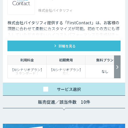
株式会社バイタリフィ
株式会社バイタリフィ提供する「FirstContact」は、お客様の
課題に合わせて柔軟にカスタマイズが可能。初めての方にも導
入していただきやすいハイコストパフォーマンスな生成AIチャ
ットボットです。
詳細を見る
利用料金
初期費用
無料プラン
【AIシナリオプラン】
【AIシナリオプラン】
なし
スタンダード：
なし
￥2,980～/月、プレミ
【生成AIプラン】：
アム：￥15,000～/
￥100,000
月、プロ：￥29,000
～/月（10万PVを超え
サービス
選択
る分は別途請求）
【生成AIプラン】
￥80,000～/月（質問
販売促進／該当件数 10件
回数～5000回、超過分
は別途請求）