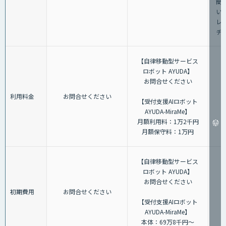
簡
い
レ
チ
【自律移動型サービス
ロボット AYUDA】
お問合せください
利用料金
お問合せください
【受付支援AIロボット
AYUDA-MiraMe】
月額利用料：1万2千円
月額保守料：1万円
【自律移動型サービス
ロボット AYUDA】
お問合せください
初期費用
お問合せください
【受付支援AIロボット
AYUDA-MiraMe】
本体：69万8千円～