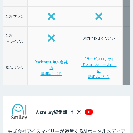
無料プラン
無料
お問合わせください
トライアル
「サービスロボット
「WelcomID無人店舗」
「AYUDAシリーズ」」
「
製品リンク
の
の
詳細はこちら
詳細はこちら
AIsmiley編集部
株式会社アイスマイリーが運営するAIポータルメディア