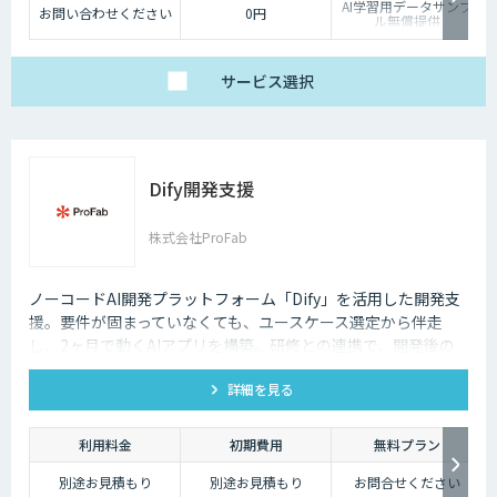
AI学習用データサンプ
お問い合わせください
0円
ル無償提供
サービス
選択
Dify開発支援
株式会社ProFab
ノーコードAI開発プラットフォーム「Dify」を活用した開発支
援。要件が固まっていなくても、ユースケース選定から伴走
し、2ヶ月で動くAIアプリを構築。研修との連携で、開発後の
内製化・自走までサポートします。
詳細を見る
利用料金
初期費用
無料プラン
別途お見積もり
別途お見積もり
お問合せください