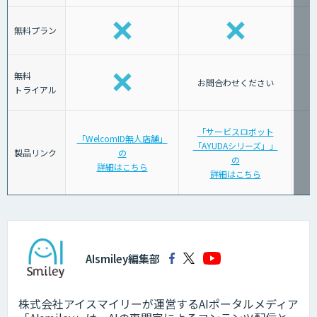
無料プラン
無料
お問合わせください
トライアル
「サービスロボット
「WelcomID無人店舗」
「AYUDAシリーズ」」
「
製品リンク
の
の
詳細はこちら
詳細はこちら
AIsmiley編集部
株式会社アイスマイリーが運営するAIポータルメディア