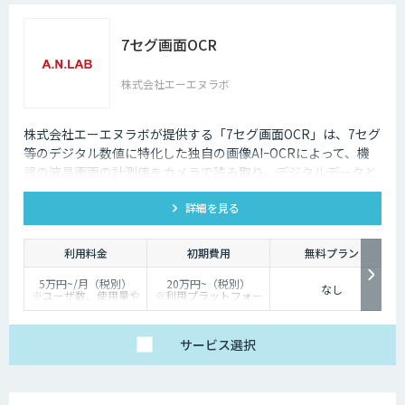
7セグ画面OCR
株式会社エーエヌラボ
株式会社エーエヌラボが提供する「7セグ画面OCR」は、7セグ
等のデジタル数値に特化した独自の画像AIｰOCRによって、機
器の液晶画面の計測値をカメラで読み取り、デジタルデータと
して記録するサービスです
詳細を見る
利用料金
初期費用
無料プラン
5万円~/月（税別）
20万円~（税別）
なし
※ユーザ数、使用量や
※利用プラットフォー
カスタマイズ要望に応
ムや必要なチューニン
じて変動します。
グの量によって別途見
積となります。
サービス
選択