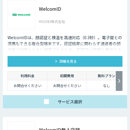
WelcomID
HOUSEI株式会社
WelcomIDは、顔認証と検温を高速対応（0.3秒）。電子錠との
連携もできる複合型端末です。認証結果に関わらず通過者の顔
画像が日時とともに保管されるため、犯罪抑止効果も期待でき
ます。
詳細を見る
利用料金
初期費用
無料プラン
お問合せください
お問合せください
なし
サービス
選択
WelcomID無人店舗