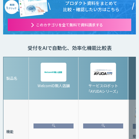
プロダクト資料をまとめて
比較・確認したい方はこちら
このカテゴリを全て無料で資料請求する
受付をAIで自動化、効率化機能比較表
製品名
WelcomID無人店舗
サービスロボット
「AYUDAシリーズ」
機能
簡