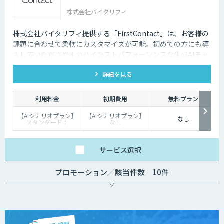
株式会社バイタリフィ
株式会社バイタリフィ提供する「FirstContact」は、お客様の
課題に合わせて柔軟にカスタマイズが可能。初めての方にも導
入していただきやすいハイコストパフォーマンスな生成AIチャ
ットボットです。
詳細を見る
利用料金
初期費用
無料プラン
【AIシナリオプラン】
【AIシナリオプラン】
なし
スタンダード：
なし
￥2,980～/月、プレミ
【生成AIプラン】：
アム：￥15,000～/
￥100,000
月、プロ：￥29,000
～/月（10万PVを超え
サービス
選択
る分は別途請求）
【生成AIプラン】
￥80,000～/月（質問
プロモーション／該当件数 10件
回数～5000回、超過分
は別途請求）