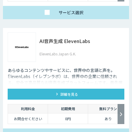
サービス
選択
AI音声生成 ElevenLabs
ElevenLabs Japan G.K.
あらゆるコンテンツやサービスに、世界中の言語と声を。
ElevenLabs（イレブンラボ）は、世界中の企業に信頼され
る、安全で高品質なAI音声生成プラットフォームです。最先端
の技術で自然な音声を生成し、多言語対応やボイスクローニン
詳細を見る
グ機能も、悪用を防ぐ倫理的ガードレールの中で提供します。
利用料金
初期費用
無料プラン
お問合せください
0円
あり