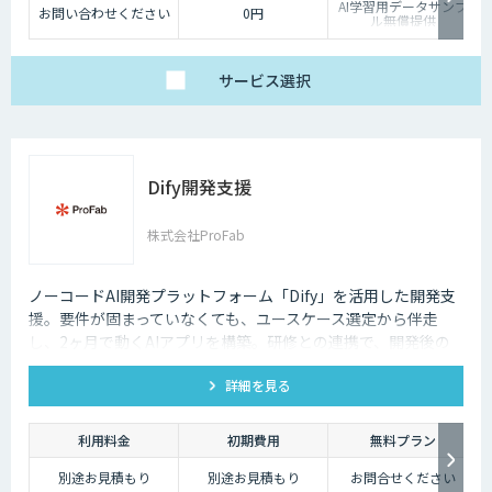
AI学習用データサンプ
お問い合わせください
0円
ル無償提供
サービス
選択
Dify開発支援
株式会社ProFab
ノーコードAI開発プラットフォーム「Dify」を活用した開発支
援。要件が固まっていなくても、ユースケース選定から伴走
し、2ヶ月で動くAIアプリを構築。研修との連携で、開発後の
内製化・自走までサポートします。
詳細を見る
利用料金
初期費用
無料プラン
別途お見積もり
別途お見積もり
お問合せください