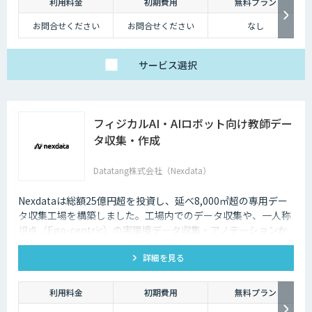
利用料金
初期費用
無料プラン
お問合せください
お問合せください
なし
サービス
選択
フィジカルAI・AIロボット向け教師デー
タ収集・作成
Datatang株式会社（Nexdata）
Nexdataは総額25億円超を投資し、延べ8,000㎡超の専用デー
タ収集工場を構築しました。工場内でのデータ収集や、一人称
視点（Ego-centric）の実環境データ収集・アノテーションか
ら、環境認識・意思決定・動作制御に対応した既製データセッ
詳細を見る
トまで、フィジカルAI開発を加速させる包括的なデータソリュ
ーションを提供いたします。
利用料金
初期費用
無料プラン