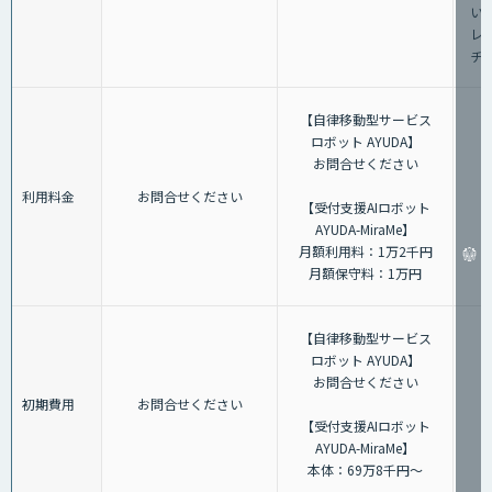
い
レ
チ
【自律移動型サービス
ロボット AYUDA】
お問合せください
利用料金
お問合せください
【受付支援AIロボット
AYUDA-MiraMe】
月額利用料：1万2千円
月額保守料：1万円
【自律移動型サービス
ロボット AYUDA】
お問合せください
初期費用
お問合せください
【受付支援AIロボット
AYUDA-MiraMe】
本体：69万8千円～