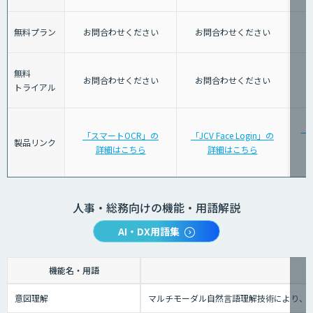
無料プラン
お問合わせください
お問合わせください
無料
お問合わせください
お問合わせください
トライアル
「J
「スマートOCR」の
「JCV Face Login」の
製品リンク
詳細はこちら
詳細はこちら
人事・総務向けの機能・用語解説
AI・DX用語集
機能名・用語
意図理解
マルチモーダル自然言語理解技術により、会