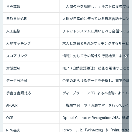
音声認識
「人間の声を理解し、テキストに変換する技
自然言語処理
人間が日常的に使っている自然言語をコン
人工無脳
チャットシステムに用いられる会話シミュ
人材マッチング
求人と求職者をAIがマッチングするサー
スコアリング
情報に対してその属性や行動結果によって
対話型AI
NLP（自然言語処理） 技術を駆使するこ
データ分析AI
企業のあらゆるデータを分析し、事実や課
手書き書類対応
ディープラーニングによるAI機能によって
AI-OCR
「機械学習」や「深層学習」を行っていく
OCR
Optical Character Recog
RPA連携
RPAツールと「WinActor」や「Win