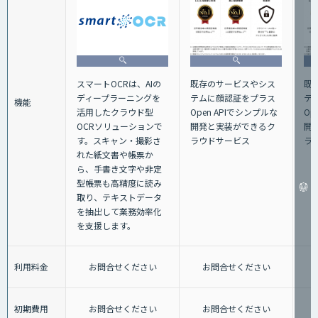
スマートOCRは、AIの
既存のサービスやシス
既
ディープラーニングを
テムに顔認証をプラス
テ
機能
活用したクラウド型
Open APIでシンプルな
Op
OCRソリューションで
開発と実装ができるク
開
す。スキャン・撮影さ
ラウドサービス
ラ
れた紙文書や帳票か
ら、手書き文字や非定
型帳票も高精度に読み
取り、テキストデータ
を抽出して業務効率化
を支援します。
利用料金
お問合せください
お問合せください
初期費用
お問合せください
お問合せください