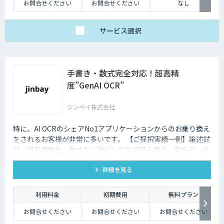
お問合せください
お問合せください
なし
サービス
選択
手書き・数式完全対応！超高精
度”GenAI OCR”
ジンベイ株式会社
特に、AI OCRのシェアNo1アプリケーションからのお乗り換え
をされるお客様が非常に多いです。 【ご採択実績一例】論述試
験（日英国数社、数式など含む）のOCR読み取り、完全データ
化を実現。
詳細を見る
利用料金
初期費用
無料プラン
お問合せください
お問合せください
お問合せください