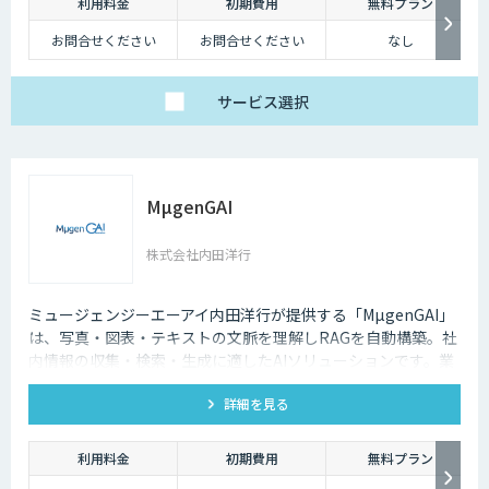
利用料金
初期費用
無料プラン
お問合せください
お問合せください
なし
サービス
選択
MµgenGAI
株式会社内田洋行
ミュージェンジーエーアイ内田洋行が提供する「MµgenGAI」
は、写真・図表・テキストの文脈を理解しRAGを自動構築。社
内情報の収集・検索・生成に適したAIソリューションです。業
種を問わず業務効率とナレッジ活用を支援します。
詳細を見る
利用料金
初期費用
無料プラン