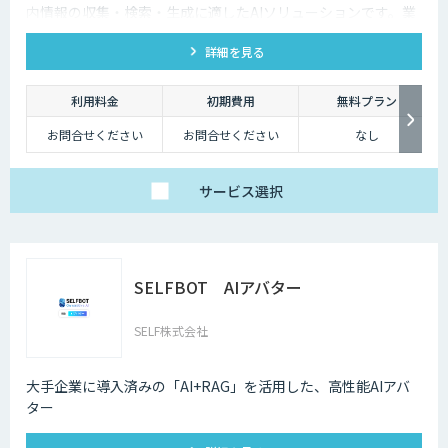
個社最適化すること
内情報の収集・検索・生成に適したAIソリューションです。業
で、複雑な図表や画像
種を問わず業務効率とナレッジ活用を支援します。
が含まれたドキュメン
トの構造化処理が可能
詳細を見る
です。
【プレミアム】
アドバンスの内容に加
利用料金
初期費用
無料プラン
え、より高度なカスタ
マイズ（高精度AI学
お問合せください
お問合せください
なし
習・フォロー支援）に
対応するプラン。
販売サービス連携やオ
ンプレミス環境への対
応など、個別要件に柔
サービス
選択
軟にお応えします。
ベーシックプランは、
月額25万円（税別）～
にてご提供しておりま
す。
詳しくはお問い合わせ
SELFBOT AIアバター
ください。
SELF株式会社
大手企業に導入済みの「AI+RAG」を活用した、高性能AIアバ
ター