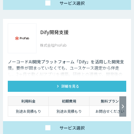
サービス
選択
Dify開発支援
株式会社ProFab
ノーコードAI開発プラットフォーム「Dify」を活用した開発支
援。要件が固まっていなくても、ユースケース選定から伴走
し、2ヶ月で動くAIアプリを構築。研修との連携で、開発後の
内製化・自走までサポートします。
詳細を見る
利用料金
初期費用
無料プラン
別途お見積もり
別途お見積もり
お問合せください
サービス
選択