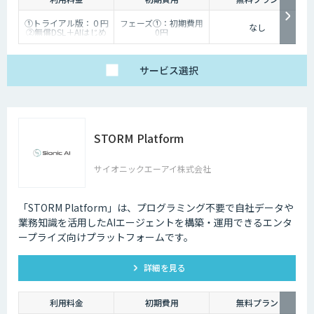
①トライアル版：０円
フェーズ①：初期費用
なし
②無償DSL＋AIはじめ
0円
るサポート：50,000円
フェーズ②：初期費用
（※2エージェント目
50,000円 （※2エージ
以降は20,000円）
ェント目以降は20,000
③ビジネス版：
円）/
サービス
選択
200,000円～
フェーズ③以降：開発
1,500,000円（個社別
時にお見積り
のお見積り）
④Dify個別開発：個社
別お見積り
⑤スクラッチ開発：個
社別お見積り（Dify
STORM Platform
外）
⑥有償保守：10,000
円/30,000円/50,000円
サイオニックエーアイ株式会社
「STORM Platform」は、プログラミング不要で自社データや
業務知識を活用したAIエージェントを構築・運用できるエンタ
ープライズ向けプラットフォームです。
詳細を見る
利用料金
初期費用
無料プラン