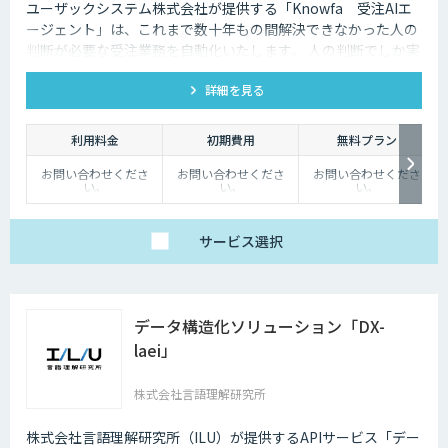
ユーザックシステム株式会社が提供する「Knowfa 受注AIエ
ージェント」は、これまで数十年もの間解決できなかった人の
判断が必要な受注業務を自動化いたします。 人の判断でしか実
施できないからこそ、売上が増えると働き方が悪化する。 この
詳細を見る
ようなジレンマもKnowfa 受注AIエージェントが解決します。
利用料金
初期費用
無料プラン
お問い合わせくださ
お問い合わせくださ
お問い合わせくださ
い。
い。
い。
サービス
選択
データ構造化ソリューション「DX-
laei」
株式会社言語理解研究所
株式会社言語理解研究所（ILU）が提供するAPIサービス「デー