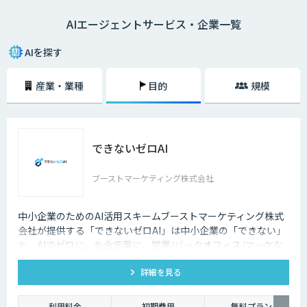
類、導入によるメリットなどについてわかりやすく解説します。AIエージ
AIエージェントサービス・企業一覧
ェントを取り入れることで、自社における人的リソースの最適化やコスト
削減といった効果が期待できるため、ぜひお役立てください。
AIを探す
産業・業種
目的
規模
できないゼロAI
ブーストマーケティング株式会社
中小企業のためのAI活用スキームブーストマーケティング株式
会社が提供する「できないゼロAI」は中小企業の「できない」
を、AIでゼロに。を合言葉に、営業/バックオフィス/マーケな
ど、企業の業務をAIエージェントで自動化。「AIを作る」ので
詳細を見る
はなく「業務が止まらない状態」を提供し、企業の生産性を根
本から変えます。
利用料金
初期費用
無料プラン