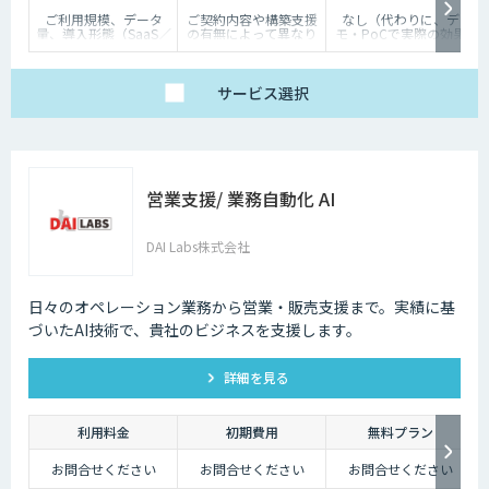
ご利用規模、データ
ご契約内容や構築支援
なし（代わりに、デ
量、導入形態（SaaS／
の有無によって異なり
モ・PoCで実際の効果
オンプレミス等）に応
ます。詳しくはご相談
を体験いただけます）
じて個別にお見積りい
ください。
たします
サービス
選択
営業支援/ 業務自動化 AI
DAI Labs株式会社
日々のオペレーション業務から営業・販売支援まで。実績に基
づいたAI技術で、貴社のビジネスを支援します。
詳細を見る
利用料金
初期費用
無料プラン
お問合せください
お問合せください
お問合せください