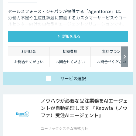
セールスフォース・ジャパンが提供する「Agentforce」は、
労働力不足や生産性課題に直面するカスタマーサービスやコー
ルセンター向けの自律型AIエージェントソリューションです。
顧客データのあるCRM上につくることで、顧客一人ひとりにパ
詳細を見る
ーソナライズされた対応を可能にし、業務効率化と顧客体験向
上を実現します。
利用料金
初期費用
無料プラン
お問合せください
お問合せください
お問合せください
サービス
選択
ノウハウが必要な受注業務をAIエージェ
ントが自動処理します 『Knowfa（ノウ
ファ）受注AIエージェント』
ユーザックシステム株式会社