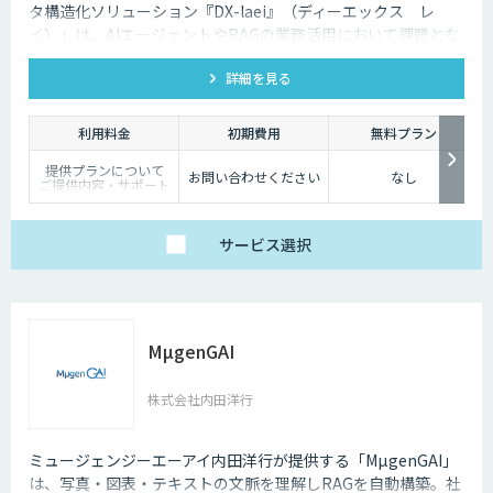
タ構造化ソリューション『DX-laei』（ディーエックス レ
イ）」は、AIエージェントやRAGの業務活用において課題とな
る「回答精度の低さ」や「利用者にプロンプト知識が求められ
詳細を見る
る」といった運用上の問題に対し、日本語に特化した自然言語
処理技術でアプローチします。 「DX-laei」は、ドキュメント
の構造化処理に加え、ユーザーの質問意図を意味的に再構成
利用料金
初期費用
無料プラン
し、最適な検索クエリへ変換する機能を備えています。これに
提供プランについて
より、生成AIの精度を左右する“入力精度”と“検索対象の整
お問い合わせください
なし
ご提供内容・サポート
備”の両面から、RAGやAIエージェントの回答品質を向上させ
範囲の違いに応じて、
以下の3プランをご用
ます。
意しています。
サービス
選択
【ベーシック】
汎用的な高精度ドキュ
メント構造化および検
索クエリ生成APIをご
利用いただけるプラ
ン。
DX-laeiの基本的な機能
MµgenGAI
を、高精度でありなが
らコストを抑えてご利
用いただけます。
株式会社内田洋行
【アドバンス】
ベーシックの機能に加
え、基本的なカスタマ
イズ（辞書構築・AI学
ミュージェンジーエーアイ内田洋行が提供する「MµgenGAI」
習）に対応したプラ
は、写真・図表・テキストの文脈を理解しRAGを自動構築。社
ン。