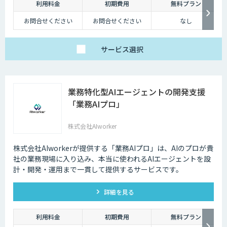
成、校正・校閲など、人の判断が必要だった複雑な業務を自動
利用料金
初期費用
無料プラン
化します。
お問合せください
お問合せください
なし
サービス
選択
業務特化型AIエージェントの開発支援
「業務AIプロ」
株式会社AIworker
株式会社AIworkerが提供する「業務AIプロ」は、AIのプロが貴
社の業務現場に入り込み、本当に使われるAIエージェントを設
計・開発・運用まで一貫して提供するサービスです。
詳細を見る
利用料金
初期費用
無料プラン