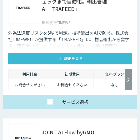
ェックまで自動化。輸出管理
AI「TRAFEED」
株式会社TIMEWELL
外為法違反リスクを5秒で判定。技術流出をAIで防ぐ。株式会
社TIMEWELLが提供する「TRAFEED」は、物品輸出から留学
生・研究者のバックチェックまで自動化する輸出管理AIです 。
複雑な規制判定を5秒で完了し 、高度なネットワーク分析で目
詳細を見る
に見えない流出リスクを最小化します 。
利用料金
初期費用
無料プラン
お問合せください
お問合せください
なし
サービス
選択
JOINT AI Flow byGMO