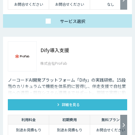
お問合せください
お問合せください
なし
サービス
選択
Dify導入支援
株式会社ProFab
ノーコードAI開発プラットフォーム「Dify」の実践研修。15段
階のカリキュラムで機能を体系的に習得し、伴走支援で自社業
務への適用・既存システム連携までサポート。現場で実際に動
くAIツールを自分たちで作れる状態を目指します。
詳細を見る
利用料金
初期費用
無料プラン
別途お見積もり
別途お見積もり
お問合せください