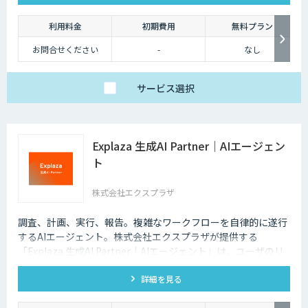
利用料金
初期費用
無料プラン
お問合せください
-
なし
サービス
選択
Explaza 生成AI Partner｜AIエージェン
ト
株式会社エクスプラザ
調査、計画、実行、報告。複雑なワークフローを自律的に遂行
するAIエージェント。株式会社エクスプラザが提供する
「Explaza 生成AI Partner｜AIエージェント」は、ユーザのリ
テラシーが必要であった、従来のAI活用とは異なり、目的を与
詳細を見る
えられれば、自ら手順を考え、外部ツールを操作し、業務を完
遂します「AIエージェント」を構築します。商品企画、文章作