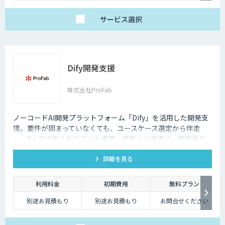
サービス
選択
Dify開発支援
株式会社ProFab
ノーコードAI開発プラットフォーム「Dify」を活用した開発支
援。要件が固まっていなくても、ユースケース選定から伴走
し、2ヶ月で動くAIアプリを構築。研修との連携で、開発後の
内製化・自走までサポートします。
詳細を見る
利用料金
初期費用
無料プラン
別途お見積もり
別途お見積もり
お問合せください