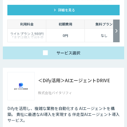
活用できるAIエージェントです 。資料作成や返信工数を最大
詳細を見る
80%削減し、商談獲得までを自動化します。
利用料金
初期費用
無料プラン
ライトプラン 2,980円
0円
なし
「まずは個人でAIを使
い倒したい」方に
・1名様利用
・AIチャット無制限
で、日々の壁打ちや調
サービス
選択
査を効率化
※AIスライド作成など
一部機能制限あり
スタンダードプラン
30,000円
「チームで業務を劇的
＜Dify活用＞AIエージェントDRIVE
に変えたい」方に
・5名様まで一律料金
で使い放題
・全機能制限なし！ AI
株式会社バイタリフィ
スライドも自動作成
・1名あたり実質6,000
円で、チームの生産性
を最大化
Difyを活用し、複雑な業務を自動化する AIエージェントを構
築。 貴社に最適なAI導入を実現する 伴走型AIエージェント導入
サービス。