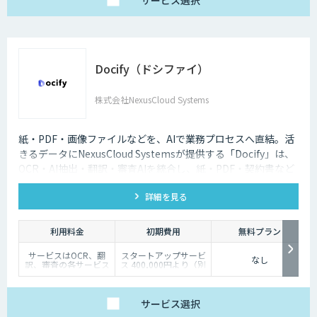
サービス
選択
200,000円～
フェーズ③以降：開発
1,500,000円（個社別
時にお見積り
のお見積り）
④Dify個別開発：個社
別お見積り
⑤スクラッチ開発：個
社別お見積り（Dify
Docify（ドシファイ）
外）
⑥有償保守：10,000
円/30,000円/50,000円
株式会社NexusCloud Systems
紙・PDF・画像ファイルなどを、AIで業務プロセスへ直結。活
きるデータにNexusCloud Systemsが提供する「Docify」は、
OCR・AI抽出・翻訳・審査AIを統合し、紙・PDF・契約書など
の非構造化ドキュメントを構造化・ナレッジ化し、AIエージェ
詳細を見る
ントによる業務自動化まで実現するAIプラットフォームです。
利用料金
初期費用
無料プラン
サービスはOCR、翻
スタートアップサービ
なし
訳、審査の各サービス
ス 400,000円より（別
の基本使用料＋ポイン
途個別見積）
ト使用料（従量）での
構成
（基本利用料）
サービス
選択
・1サービスあたり