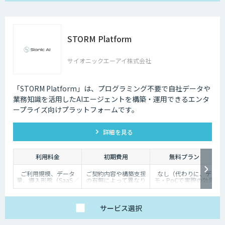
100,000円/月
（ポイント使用料）
・1ポイント1円相当、
10,000ポイント単位で
事前デポジット
STORM Platform
・各サービス毎の利用
ポイントは以下の通り
OCR 5ポイン
ト/1ページあたり
サイオニックエーアイ株式会社
翻訳 1ポイン
ト/1,000文字
審査 5ポイン
ト/1審査
「STORM Platform」は、プログラミング不要で自社データや
業務知識を活用したAIエージェントを構築・運用できるエンタ
ープライズ向けプラットフォームです。
詳細を見る
利用料金
初期費用
無料プラン
ご利用規模、データ
ご契約内容や構築支援
なし（代わりに、デ
量、導入形態（SaaS／
の有無によって異なり
モ・PoCで実際の効果
オンプレミス等）に応
ます。詳しくはご相談
を体験いただけます）
じて個別にお見積りい
ください。
たします
サービス
選択