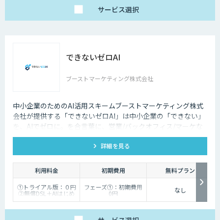
サービス
選択
できないゼロAI
ブーストマーケティング株式会社
中小企業のためのAI活用スキームブーストマーケティング株式
会社が提供する「できないゼロAI」は中小企業の「できない」
を、AIでゼロに。を合言葉に、営業/バックオフィス/マーケな
ど、企業の業務をAIエージェントで自動化。「AIを作る」ので
詳細を見る
はなく「業務が止まらない状態」を提供し、企業の生産性を根
本から変えます。
利用料金
初期費用
無料プラン
①トライアル版：０円
フェーズ①：初期費用
なし
②無償DSL＋AIはじめ
0円
るサポート：50,000円
フェーズ②：初期費用
（※2エージェント目
50,000円 （※2エージ
以降は20,000円）
ェント目以降は20,000
③ビジネス版：
円）/