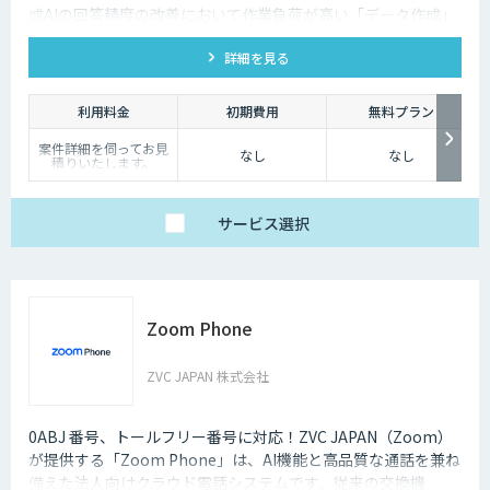
成AIの回答精度の改善において作業負荷が高い「データ作成」
や「回答精度評価」を ワンストップで効率化し、回答精度の向
詳細を見る
上を支援します。
利用料金
初期費用
無料プラン
案件詳細を伺ってお見
なし
なし
積りいたします。
サービス
選択
Zoom Phone
ZVC JAPAN 株式会社
0ABJ 番号、トールフリー番号に対応！ZVC JAPAN（Zoom）
が提供する「Zoom Phone」は、AI機能と高品質な通話を兼ね
備えた法人向けクラウド電話システムです。従来の交換機