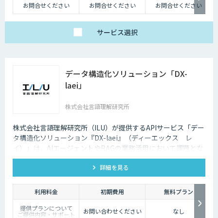
お問合せください
お問合せください
お問合せください
サービス
選択
データ構造化ソリューション「DX-
laei」
株式会社言語理解研究所
株式会社言語理解研究所（ILU）が提供するAPIサービス「デー
タ構造化ソリューション『DX-laei』（ディーエックス レ
イ）」は、AIエージェントやRAGの業務活用において課題とな
る「回答精度の低さ」や「利用者にプロンプト知識が求められ
詳細を見る
る」といった運用上の問題に対し、日本語に特化した自然言語
処理技術でアプローチします。 「DX-laei」は、ドキュメント
の構造化処理に加え、ユーザーの質問意図を意味的に再構成
利用料金
初期費用
無料プラン
し、最適な検索クエリへ変換する機能を備えています。これに
提供プランについて
より、生成AIの精度を左右する“入力精度”と“検索対象の整
お問い合わせください
なし
ご提供内容・サポート