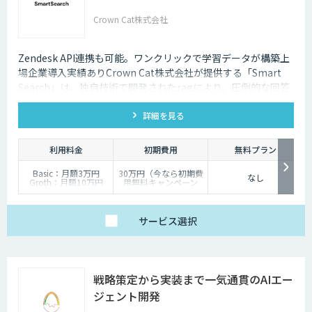
Crown Cat株式会社
Zendesk API連携も可能。ワンクリックで学習データが構築上
場企業導入実績ありCrown Cat株式会社が提供する「Smart
Search」は、独自技術で開発されたragにより、圧倒的な回答
精度を誇るAIチャットボットです。また回答精度が悪い時は管
詳細を見る
理画面から簡単にご自身でチューニングができる、簡単でかつ
高精度な特徴があります。
利用料金
初期費用
無料プラン
Basic：月額3万円
30万円（今なら初期費
なし
Groth：月額10万円
用無料キャンペーン
Enterprise：月額20万
中）
円
Trial：各プランの半
サービス
選択
額 ３０日間限定
戦略策定から実装まで一気通貫のAIエー
ジェント開発