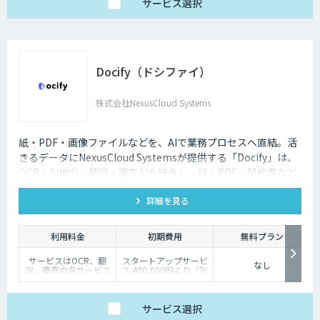
サービス
選択
Docify（ドシファイ）
株式会社NexusCloud Systems
紙・PDF・画像ファイルなどを、AIで業務プロセスへ直結。活
きるデータにNexusCloud Systemsが提供する「Docify」は、
OCR・AI抽出・翻訳・審査AIを統合し、紙・PDF・契約書など
の非構造化ドキュメントを構造化・ナレッジ化し、AIエージェ
詳細を見る
ントによる業務自動化まで実現するAIプラットフォームです。
利用料金
初期費用
無料プラン
サービスはOCR、翻
スタートアップサービ
なし
訳、審査の各サービス
ス 400,000円より（別
の基本使用料＋ポイン
途個別見積）
ト使用料（従量）での
構成
（基本利用料）
サービス
選択
・1サービスあたり