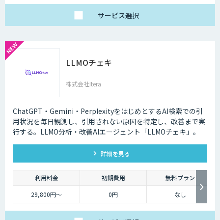
5万行・1ヶ月〜）
Premium 150万円〜
（5万行超・1〜2ヶ
サービス
選択
月）（税別）
LLMOチェキ
株式会社Itera
ChatGPT・Gemini・PerplexityをはじめとするAI検索での引
用状況を毎日観測し、引用されない原因を特定し、改善まで実
行する。LLMO分析・改善AIエージェント「LLMOチェキ」。
詳細を見る
利用料金
初期費用
無料プラン
29,800円〜
0円
なし