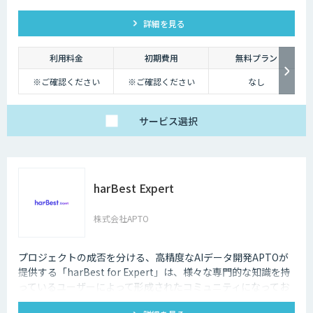
（PBX）を必要としないため、導入や運用にかかるコストを大
詳細を見る
幅に削減できます。
利用料金
初期費用
無料プラン
※ご確認ください
※ご確認ください
なし
サービス
選択
harBest Expert
株式会社APTO
プロジェクトの成否を分ける、高精度なAIデータ開発APTOが
提供する「harBest for Expert」は、様々な専門的な知識を持
っているユーザーによって形成されたコミュニティになってお
り、様々なドメインに対して高品質なLLM用のデータ作成を可