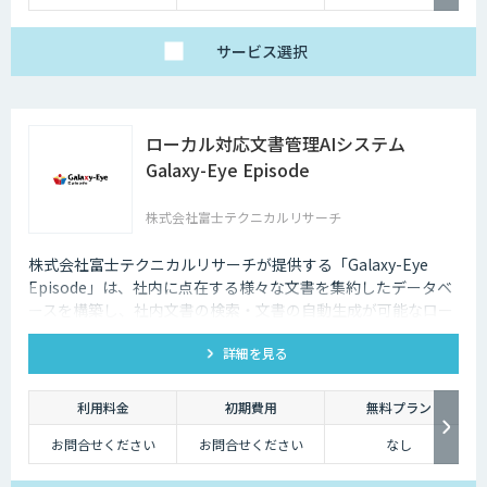
備”の両面から、RAGやAIエージェントの回答品質を向上させ
範囲の違いに応じて、
以下の3プランをご用
ます。
意しています。
サービス
選択
【ベーシック】
汎用的な高精度ドキュ
メント構造化および検
索クエリ生成APIをご
利用いただけるプラ
ン。
ローカル対応文書管理AIシステム
DX-laeiの基本的な機能
を、高精度でありなが
Galaxy-Eye Episode
らコストを抑えてご利
用いただけます。
株式会社富士テクニカルリサーチ
【アドバンス】
ベーシックの機能に加
え、基本的なカスタマ
イズ（辞書構築・AI学
株式会社富士テクニカルリサーチが提供する「Galaxy-Eye
習）に対応したプラ
Episode」は、社内に点在する様々な文書を集約したデータベ
ン。
個社最適化すること
ースを構築し、社内文書の検索・文書の自動生成が可能なロー
で、複雑な図表や画像
カル対応文書管理AIシステムです。
が含まれたドキュメン
トの構造化処理が可能
詳細を見る
です。
【プレミアム】
アドバンスの内容に加
利用料金
初期費用
無料プラン
え、より高度なカスタ
マイズ（高精度AI学
お問合せください
お問合せください
なし
習・フォロー支援）に
対応するプラン。
販売サービス連携やオ
ンプレミス環境への対