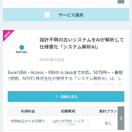
個別見積）
サービス
選択
設計不明の古いシステムをAIが解析して
仕様書化「システム解析AI」
NOVEL株式会社
Excel VBA・Access・VB6からJavaまで対応。50万円〜・最短
2週間。NOVEL株式会社が提供する「システム解析AI」は、レ
ガシーシステムのソースコードをAIが解析し、機能仕様書・業
務フローをWordで納品するサービスです。
詳細を見る
利用料金
初期費用
無料プラン
単発納品のため月額な
Light 50万円（〜1万
なし
し
行・2週間）
Standard 100万円（〜