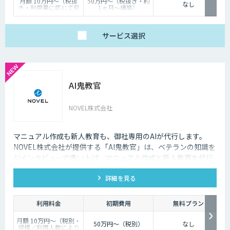
月額 10万円〜（税抜
50万円〜（税抜き・約
なし
き・利用量に応じて見
1ヶ月〜構築）
積り）
サービス
選択
AI鬼教官
NOVEL株式会社
マニュアル作成も新人教育も、御社専用のAIが代行します。
NOVEL株式会社が提供する「AI鬼教官」は、ベテランの知識を
AIインタビューで吸い上げ、マニュアル作成と新人教育を代行
するAI教育係です。24時間・出典つきで新人の質問に答えま
詳細を見る
す。
利用料金
初期費用
無料プラン
月額 10万円〜（税別・
50万円〜（税別）
なし
規模／利用人数により