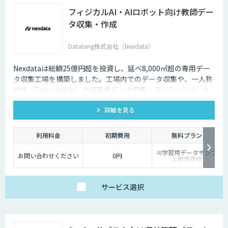
フィジカルAI・AIロボット向け教師デー
タ収集・作成
Datatang株式会社（Nexdata）
Nexdataは総額25億円超を投資し、延べ8,000㎡超の専用デー
タ収集工場を構築しました。工場内でのデータ収集や、一人称
視点（Ego-centric）の実環境データ収集・アノテーションか
ら、環境認識・意思決定・動作制御に対応した既製データセッ
詳細を見る
トまで、フィジカルAI開発を加速させる包括的なデータソリュ
ーションを提供いたします。
利用料金
初期費用
無料プラン
AI学習用データサンプ
お問い合わせください
0円
ル無償提供
サービス
選択