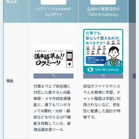
製品名
ログミーツ powered
生成AIの業務活用は
by GPT-4
「Safe AI Gateway」
機能
自社のファイルやシス
対面＆ウェブ両会議に
テムを簡単に学習。チ
対応した数少ないAI議
ャット履歴は学習に利
事録・メモ作成支援機
用されないなど、安全
能と、誰でもワンボタ
性に配慮した設計が特
ンでAI要約・分析・翻
徴です。
訳などを行えるGPT機
能を搭載している、最
強会議支援ツール