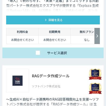
「導入」で終わらせず、「実装・定着」までコミットする共創
型パートナー株式会社エクスプラザが提供する「Explaza 生成
AI Partner | AX」は、AI活用を「導入」で終わらせず、エンタ
ープライズ企業レベルでの実装を見据えたAXを伴走支援しま
詳細を見る
す。戦略立案からAIネイティブ人材・組織の構築、業務再設計
まで、一貫した支援で事業成果を創出します。
利用料金
初期費用
無料プラン
お問合せください
お問合せください
なし
サービス
選択
RAGデータ作成ツール
ソフトバンク株式会社
～生成AI×自社データ連携時のRAG回答精度向上を支援～ソフ
トバンク株式会社が提供する「RAGデータ作成ツール」は 生