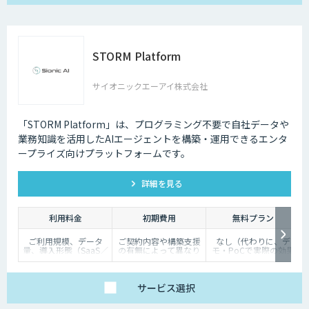
100,000円/月
（ポイント使用料）
・1ポイント1円相当、
10,000ポイント単位で
事前デポジット
STORM Platform
・各サービス毎の利用
ポイントは以下の通り
OCR 5ポイン
ト/1ページあたり
サイオニックエーアイ株式会社
翻訳 1ポイン
ト/1,000文字
審査 5ポイン
ト/1審査
「STORM Platform」は、プログラミング不要で自社データや
業務知識を活用したAIエージェントを構築・運用できるエンタ
ープライズ向けプラットフォームです。
詳細を見る
利用料金
初期費用
無料プラン
ご利用規模、データ
ご契約内容や構築支援
なし（代わりに、デ
量、導入形態（SaaS／
の有無によって異なり
モ・PoCで実際の効果
オンプレミス等）に応
ます。詳しくはご相談
を体験いただけます）
じて個別にお見積りい
ください。
たします
サービス
選択