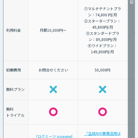
①マルチテナントプラ
ン：74,800 円/月
②スタータープラン：
49,800円/月
1
利用料金
月額10,000円～
③スタンダードプラ
～
ン：89,800円/月
④ワイドプラン：
149,800円/月
初期費用
お問合せください
50,000円
無料プラン
無料
トライアル
「生成AIの業務活用は
「ログミーツ powered