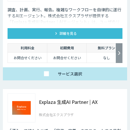
調査、計画、実行、報告。複雑なワークフローを自律的に遂行
するAIエージェント。株式会社エクスプラザが提供する
「Explaza 生成AI Partner｜AIエージェント」は、ユーザのリ
テラシーが必要であった、従来のAI活用とは異なり、目的を与
詳細を見る
えられれば、自ら手順を考え、外部ツールを操作し、業務を完
遂します「AIエージェント」を構築します。商品企画、文章作
成、校正・校閲など、人の判断が必要だった複雑な業務を自動
利用料金
初期費用
無料プラン
化します。
お問合せください
お問合せください
なし
サービス
選択
Explaza 生成AI Partner | AX
株式会社エクスプラザ