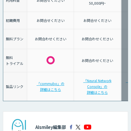
利用料金
お問合せください
50,000円~
初期費用
お問合せください
お問合せください
無料プラン
お問合わせください
お問合わせください
無料
お問合わせください
トライアル
「Neural Network
「W
「commubo」の
製品リンク
Console」の
詳細はこちら
詳細はこちら
AIsmiley編集部