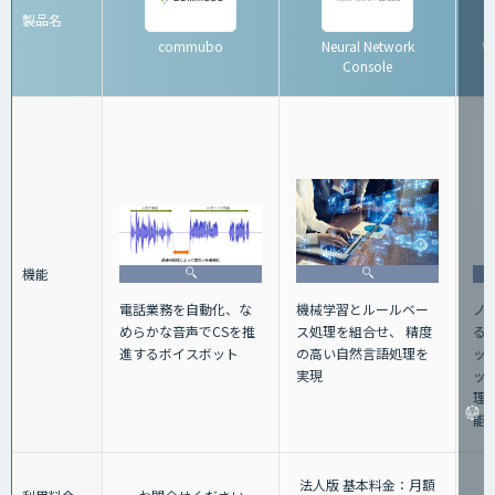
製品名
commubo
Neural Network
W
Console
機能
ノ
機械学習とルールベー
電話業務を自動化、な
る
ス処理を組合せ、 精度
めらかな音声でCSを推
ット
の高い自然言語処理を
進するボイスボット
ッ
実現
理
能
法人版 基本料金：月額