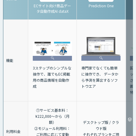
ECサイト向け商品デー
Prediction One
K
タ自動作成AI dataX
機能
3ステップのシンプルな
専門家でなくても簡単
国
操作で、誰でもEC掲載
に操作でき、 データか
ッ
用の商品情報を自動作
ら予測を算出するソフ
さ
成
トウエア
画
特
①サービス基本料：
¥222,000～から（月
額）
デスクトップ版 / クラ
②モジュール利用料：
ウド版
利用料金
ご利用に応じて変動
それぞれプランをご用