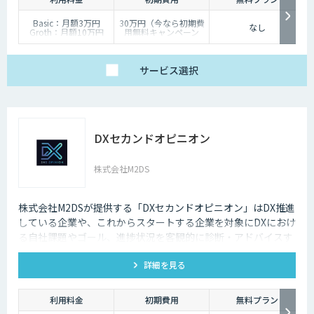
Basic：月額3万円
30万円（今なら初期費
なし
Groth：月額10万円
用無料キャンペーン
Enterprise：月額20万
中）
円
Trial：各プランの半
サービス
選択
額 ３０日間限定
DXセカンドオピニオン
株式会社M2DS
株式会社M2DSが提供する「DXセカンドオピニオン」はDX推進
している企業や、これからスタートする企業を対象にDXにおけ
る自社課題やゴール、進捗状況を客観的に診断・アドバイスす
るサービスです
詳細を見る
利用料金
初期費用
無料プラン