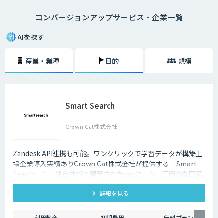
「新しいコミュニケーションの手法としてSNSをはじめたが放置してい
コンバージョンアップサービス・企業一覧
る」
「サイト運営の作業が多く、過去の顧客データの分析まで手が回らない」
「既にクーポンの自動表示を行っているが逆効果だという声もある」
AIを探す
このようなお悩みの声が数多く寄せられています。
産業・業種
目的
規模
お客様の行動履歴から1人ひとりのニーズを分析し、興味のある商品を最
適なタイミングでレコメンドするAI・人工知能搭載の各種サービスが注目
されています。
Smart Search
Crown Cat株式会社
Zendesk API連携も可能。ワンクリックで学習データが構築上
場企業導入実績ありCrown Cat株式会社が提供する「Smart
Search」は、独自技術で開発されたragにより、圧倒的な回答
精度を誇るAIチャットボットです。また回答精度が悪い時は管
詳細を見る
理画面から簡単にご自身でチューニングができる、簡単でかつ
高精度な特徴があります。
利用料金
初期費用
無料プラン