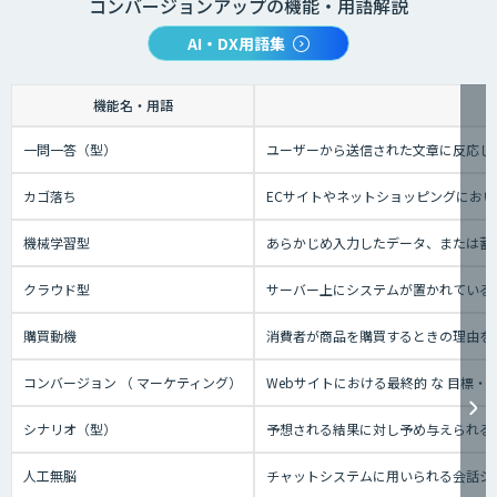
コンバージョンアップの機能・用語解説
AI・DX用語集
機能名・用語
一問一答（型）
ユーザーから送信された文章に反応し
カゴ落ち
ECサイトやネットショッピングにお
機械学習型
あらかじめ入力したデータ、または蓄
クラウド型
サーバー上にシステムが置かれているタ
購買動機
消費者が商品を購買するときの理由を
コンバージョン （ マーケティング）
Webサイトにおける最終的 な 目標
シナリオ（型）
予想される結果に対し予め与えられる
人工無脳
チャットシステムに用いられる会話シ