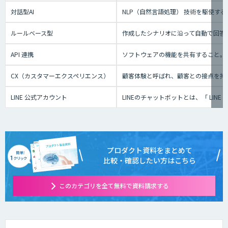
対話型AI
NLP（自然言語処理） 技術を駆使
ルールベース型
作成したシナリオに沿って自動で回答
API 連携
ソフトウェアの機能を共有すること。
CX（カスタマーエクスペリエンス）
顧客体験と呼ばれ、顧客との接点を持
LINE 公式アカウント
LINEのチャットボットとは、「 L
プロダクト資料をまとめて
比較・確認したい方はこちら
このカテゴリを全て無料で資料請求する