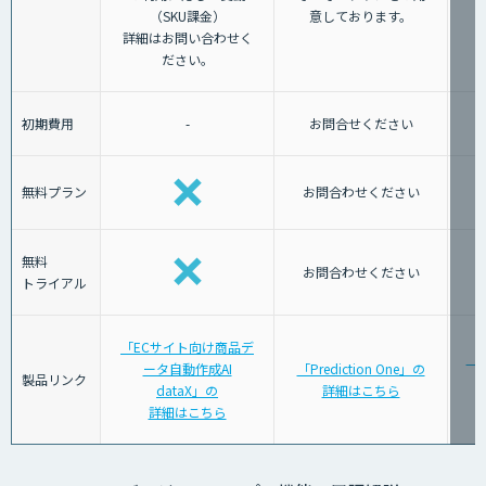
（SKU課金）
意しております。
詳細はお問い合わせく
ださい。
初期費用
-
お問合せください
無料プラン
お問合わせください
無料
お問合わせください
トライアル
「ECサイト向け商品デ
「K
ータ自動作成AI
「Prediction One」の
製品リンク
dataX」の
詳細はこちら
詳細はこちら