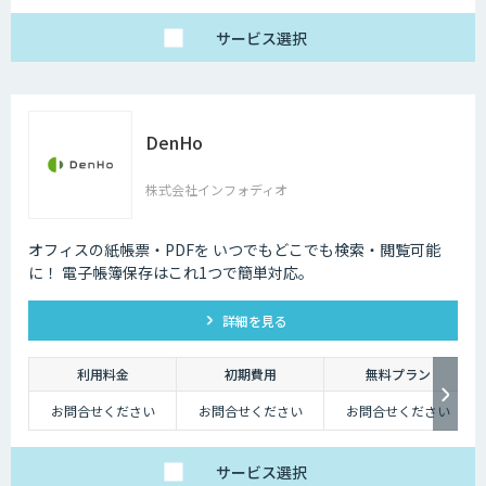
ップロード上限：100
件）
スターターS2：月額
サービス
選択
19,980円 （同時利用
制限数：5名 月間ア
ップロード上限：500
件）
スターターS3：月額
29,800円 （同時利用
制限数：10名 月間ア
DenHo
ップロード上限：
1,000件）
ビジネスB1：月額
34,800円 （同時利用
株式会社インフォディオ
制限数：15名 月間ア
ップロード上限：
1,500件）
ビジネスB2：月額
オフィスの紙帳票・PDFを いつでもどこでも検索・閲覧可能
39,800円 （同時利用
に！ 電子帳簿保存はこれ1つで簡単対応。
制限数：20名 月間ア
ップロード上限：
2,000件）
ビジネスB3：月額
詳細を見る
49,800円 （同時利用
制限数：30名 月間ア
ップロード上限：
3,000件）
利用料金
初期費用
無料プラン
エンタープライズ：ご
利用料金はお問い合わ
お問合せください
お問合せください
お問合せください
せください
サービス
選択