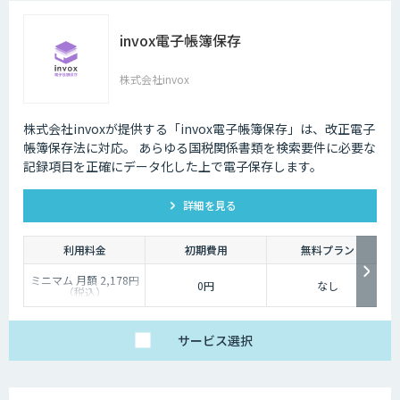
・電子保存オプション
（改正電帳法に対応し
た電子保存）：＋月額
invox電子帳簿保存
1,000円～（消費税
別）
株式会社invox
株式会社invoxが提供する「invox電子帳簿保存」は、改正電子
帳簿保存法に対応。 あらゆる国税関係書類を検索要件に必要な
記録項目を正確にデータ化した上で電子保存します。
詳細を見る
利用料金
初期費用
無料プラン
ミニマム 月額 2,178円
0円
なし
（税込）
ベーシック 月額
10,780円（税込）
プロフェッショナル 月
額 32,780円（税込）
サービス
選択