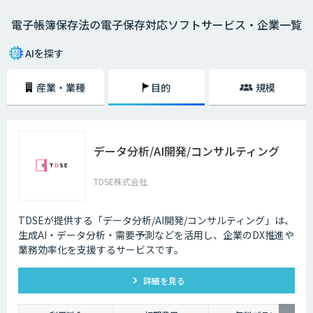
・電磁的記録 PCで書類の作成を行い、印刷せずにそのままサーバーや
電子帳簿保存法の電子保存対応ソフトサービス・企業一覧
DVDなどに保存する方法。
・COM電子計算機出力マイクロフィルム PCで書類を作成し、COM（電子
AIを探す
計算機出力マイクロフィルム）に保存する方法。
産業・業種
目的
規模
・スキャナ 紙媒体の書類をスキャンし、データに変換して保存する方
法。2015年まではスキャナ保存に「電子署名」が必要だったが、2016
年、2018年の改正によって緩和され、現在は電子署名も不要。
2024年1月1日からは、電子取引で発生したファイルの電子保存が義務化
データ分析/AI開発/コンサルティング
されます。今後ますます紙書類を扱う機会は減少し、電子データを扱う機
会が増加していくことが予想されるため、できるだけ早いタイミングでAI-
OCRや会計ソフトの導入を検討していくことが大切です。
TDSE株式会社
TDSEが提供する「データ分析/AI開発/コンサルティング」は、
生成AI・データ分析・需要予測などを活用し、企業のDX推進や
業務効率化を支援するサービスです。
詳細を見る