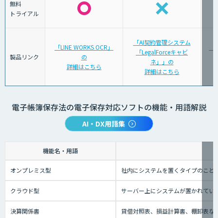
無料
トライアル
「AI契約管理システム
「LINE WORKS OCR」
「
「LegalForceキャビ
製品リンク
の
ネ」」の
詳細はこちら
詳細はこちら
電子帳簿保存法の電子保存対応ソフトの機能・用語解説
AI・DX用語集
機能名・用語
オンプレミス型
社内にシステムを置くタイプのこと
クラウド型
サーバー上にシステムが置かれているタ
決算関係書
貸借対照表、損益計算書、棚卸表な