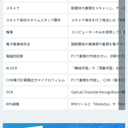
スキャナ
紙媒体の書類をスキャンし、データに
スキャナ保存のタイムスタンプ要件
スキャナ保存を行う場合には「受領者
帳簿
コンピューターのみを使用して作成
電子帳簿保存法
国税関係の帳簿類や書類を電子デー
電磁的記録
PCで書類の作成を行い、印刷せずに
AI-OCR
「機械学習」や「深層学習」を行っ
COM電子計算機出力マイクロフィルム
PCで書類を作成し、COM（電子計
OCR
Optical Character Re
RPA連携
RPAツールと「WinActor」や