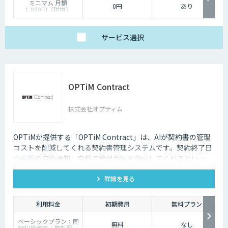
ミニマム 月額
0円
あり
1,980円（税抜）
ベーシック
月額9,800円（税抜）
サービス
選択
プロフェッショナル
月額29,800円（税抜）
OPTiM Contract
株式会社オプティム
OPTiMが提供する「OPTiM Contract」は、AIが契約書の管理
コストを削減してくれる契約書管理システムです。契約終了日
や更新の自動通知、自動で管理台帳を作成してくれるといっ
た、AIによるサポートが充実しているのが特徴です。
詳細を見る
利用料金
初期費用
無料プラン
ベーシックプラン：同
無料
なし
時利用者数：無制限