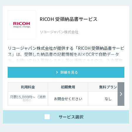
18,000円～（消費税
別）
・電子保存オプション
（改正電帳法に対応し
た電子保存）：＋月額
RICOH 受領納品書サービス
300円～（消費税別）
リコージャパン株式会社
リコージャパン株式会社が提供する「RICOH 受領納品書サービ
ス」は、受領した納品書の記載情報をAI×OCRで自動データ
化。お使いの仕入管理システム等と連携できるので、入力業務
の効率化、ミス削減を実現します。
詳細を見る
利用料金
初期費用
無料プラン
月額15,000円～（消費
お問合せください
なし
税別）
＜オプション＞
・BPOサービス利用
（人の目によるデータ
サービス
選択
修正代行）：サービス
利用料と併せて月額
30,000円～（消費税
別）