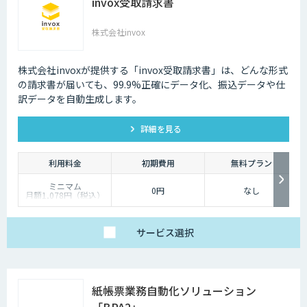
invox受取請求書
株式会社invox
株式会社invoxが提供する「invox受取請求書」は、どんな形式
の請求書が届いても、99.9%正確にデータ化、振込データや仕
訳データを自動生成します。
詳細を見る
利用料金
初期費用
無料プラン
ミニマム
0円
なし
月額1,078円（税込）
ベーシック
月額10,780円（税込）
サービス
選択
プロフェッショナル
月額32,780円（税込）
紙帳票業務自動化ソリューション
「BPA2」