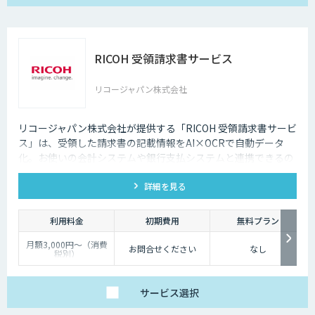
RICOH 受領請求書サービス
リコージャパン株式会社
リコージャパン株式会社が提供する「RICOH 受領請求書サービ
ス」は、受領した請求書の記載情報をAI×OCRで自動データ
化。お使いの会計システムや銀行支払システムと連携できるの
で、入力業務の効率化、ミス削減を実現します。
詳細を見る
利用料金
初期費用
無料プラン
月額3,000円～（消費
お問合せください
なし
税別）
＜オプション＞
・BPOサービス利用
（人の目によるデータ
サービス
選択
修正代行）：サービス
利用料と併せて月額