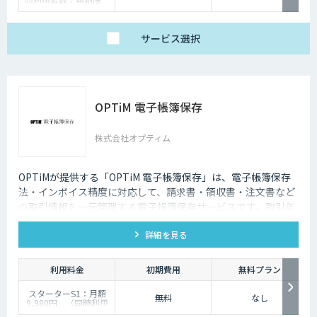
年間アップロード上限
360件
アドバンスプラン：同
時利用者数：無制限
サービス
選択
年間アップロード上限
1,200件
エンタープライズプラ
ン：ご利用料金はお問
い合わせください
OPTiM 電子帳簿保存
株式会社オプティム
OPTiMが提供する「OPTiM 電子帳簿保存」は、電子帳簿保存
法・インボイス精度に対応して、請求書・領収書・注文書など
の取引情報を一元管理する電子帳簿保存サービスです。取引年
月日・取引金額・取引先をAIが自動入力し、項目管理できる点
詳細を見る
が特徴です。
利用料金
初期費用
無料プラン
スターターS1：月額
無料
なし
9,980円 （同時利用
制限数：3名 月間ア