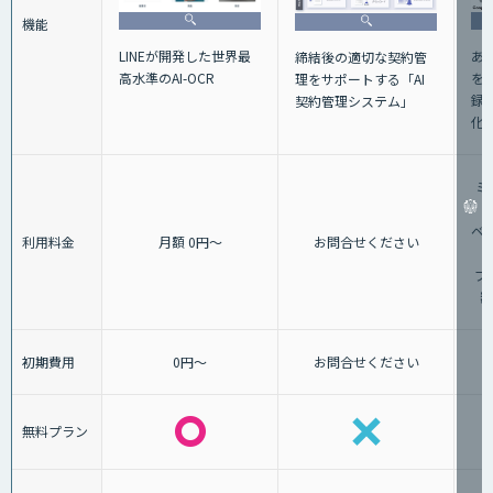
機能
あ
LINEが開発した世界最
締結後の適切な契約管
を
高水準のAI-OCR
理をサポートする「AI
録
契約管理システム」
化
ミ
ベー
利用料金
月額 0円～
お問合せください
プ
額
初期費用
0円～
お問合せください
無料プラン