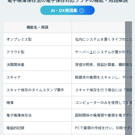
電子帳簿保存法の電子保存対応ソフトの機能・用語解説
AI・DX用語集
機能名・用語
オンプレミス型
社内にシステムを置くタイプのこと
クラウド型
サーバー上にシステムが置かれているタ
決算関係書
貸借対照表、損益計算書、棚卸表な
スキャナ
紙媒体の書類をスキャンし、データに
スキャナ保存のタイムスタンプ要件
スキャナ保存を行う場合には「受領者
帳簿
コンピューターのみを使用して作成
電子帳簿保存法
国税関係の帳簿類や書類を電子デー
電磁的記録
PCで書類の作成を行い、印刷せずに