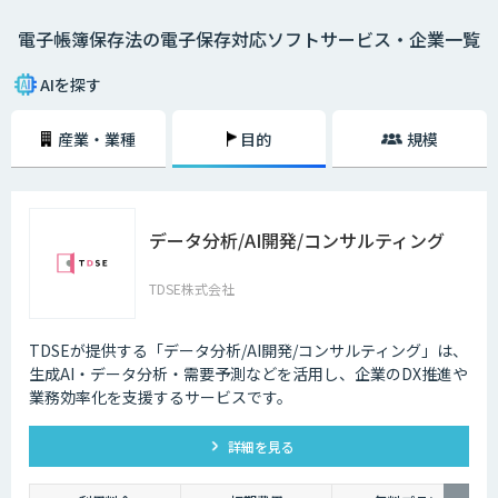
・電磁的記録 PCで書類の作成を行い、印刷せずにそのままサーバーや
電子帳簿保存法の電子保存対応ソフトサービス・企業一覧
DVDなどに保存する方法。
・COM電子計算機出力マイクロフィルム PCで書類を作成し、COM（電子
AIを探す
計算機出力マイクロフィルム）に保存する方法。
産業・業種
目的
規模
・スキャナ 紙媒体の書類をスキャンし、データに変換して保存する方
法。2015年まではスキャナ保存に「電子署名」が必要だったが、2016
年、2018年の改正によって緩和され、現在は電子署名も不要。
2024年1月1日からは、電子取引で発生したファイルの電子保存が義務化
データ分析/AI開発/コンサルティング
されます。今後ますます紙書類を扱う機会は減少し、電子データを扱う機
会が増加していくことが予想されるため、できるだけ早いタイミングでAI-
OCRや会計ソフトの導入を検討していくことが大切です。
TDSE株式会社
TDSEが提供する「データ分析/AI開発/コンサルティング」は、
生成AI・データ分析・需要予測などを活用し、企業のDX推進や
業務効率化を支援するサービスです。
詳細を見る