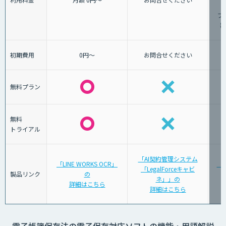
プ
額
初期費用
0円～
お問合せください
無料プラン
無料
トライアル
「AI契約管理システム
「LINE WORKS OCR」
「
「LegalForceキャビ
製品リンク
の
ネ」」の
詳細はこちら
詳細はこちら