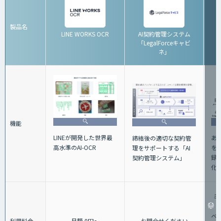
製品名
LINE WORKS OCR
AI契約管理システム
「LegalForceキャビ
ネ」
機能
あ
LINEが開発した世界最
締結後の適切な契約管
を
高水準のAI-OCR
理をサポートする「AI
録
契約管理システム」
化
ミ
ベー
利用料金
月額 0円～
お問合せください